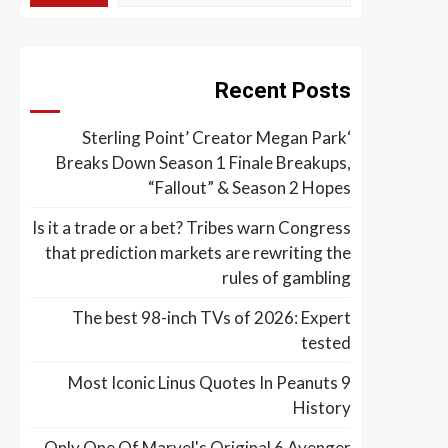
Recent Posts
‘Sterling Point’ Creator Megan Park
Breaks Down Season 1 Finale Breakups,
“Fallout” & Season 2 Hopes
Is it a trade or a bet? Tribes warn Congress
that prediction markets are rewriting the
rules of gambling
The best 98-inch TVs of 2026: Expert
tested
9 Most Iconic Linus Quotes In Peanuts
History
Only One Of Marvel's Original 6 Avenger