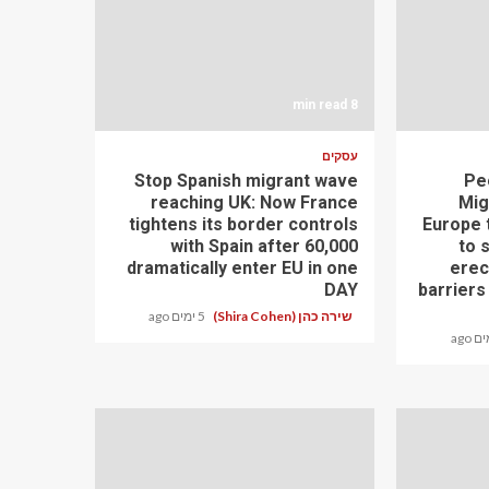
8 min read
עסקים
Stop Spanish migrant wave
'Pe
reaching UK: Now France
Mig
tightens its border controls
Europe 
with Spain after 60,000
to 
dramatically enter EU in one
erec
DAY
barriers 
שירה כהן (Shira Cohen)
5 ימים ago