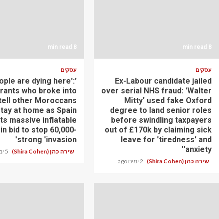
8 min read
8 min read
עסקים
עסקים
ople are dying here':
Ex-Labour candidate jailed
rants who broke into
over serial NHS fraud: 'Walter
tell other Moroccans
Mitty' used fake Oxford
stay at home as Spain
degree to land senior roles
ts massive inflatable
before swindling taxpayers
in bid to stop 60,000-
out of £170k by claiming sick
strong 'invasion'
leave for 'tiredness' and
'anxiety'
שירה כהן (Shira Cohen)
5 ימים ago
שירה כהן (Shira Cohen)
2 ימים ago