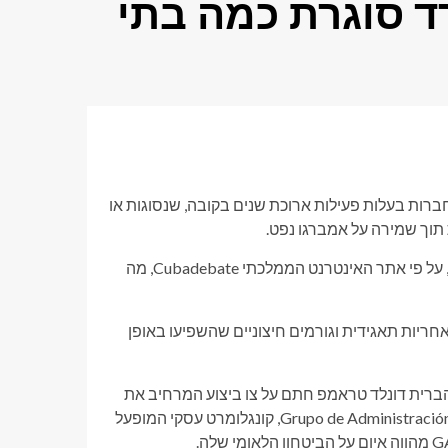
 סוגרת כמה בתי
לכת וגדלה של חברות בעלות פעילות ארוכת שנים בקובה, שנסוגות או
תוך שמירה על אמברגו נפט.
מליה תפסיק את פעילותה ב-15 מתוך 34 המלונות שהיא מנהלת באי, על פי אתר האינטרנט הממלכתי Cubadebate, מה
ריות תאגידית וגורמים חיצוניים שהשפיעו באופן
יא ארצות הברית דונלד טראמפ חתם על צו ביצוע המרחיב את
הסנקציות נגד האי. רוב הסנקציות כוונו ל-Grupo de Administración Empresarial SA (GAESA), קונגלומרט עסקי המופעל