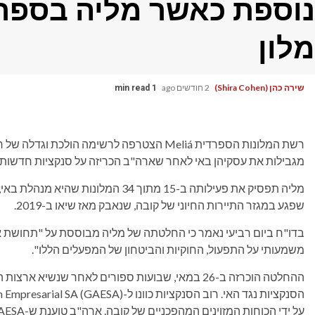
נוספת כאשר מליה בספרד
מלון
שירה כהן (Shira Cohen)
2 חודשים ago
1 min read
רשת המלונות הספרדית Meliá הצטרפה לרשימה הו
מגבילות את עסקיהן באי לאחר שארה"ב הכריזה על סנקציות חדשות 
שפגע במגזר התיירות החיוני של קובה, שנאבק מאז שיאו ב-2019.
בדו"ח ביום רביעי נאמר כי החלטתה של מליה מבוססת על "תחושת אח
משמעותי על התפעול, החוקיות והביטחון של המפעלים הללו".
ההחלטה הוכרזה ב-26 במאי, שבועות ספורים לאחר שנש
על ידי הכוחות המזוינים המהפכניים של קובה. ארה"ב טוענת ש-GAESA מהווה איום על הביטחון הלאומי שלה.