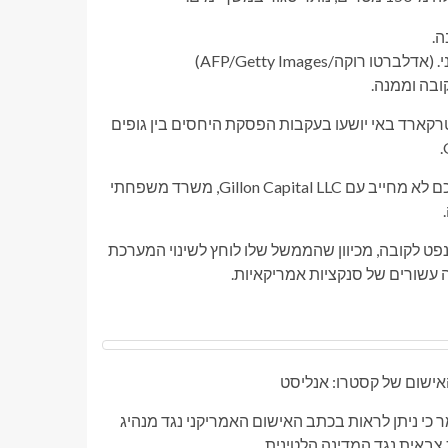
(אדלברטו רוקה/AFP/Getty Images)
מאסטרקארד באי יושעו בעקבות הפסקת היחסים בין גופים
בחודש שעבר חתמה הכורה הקנדית שריט אינטרנשיונל קורפ על הסכם לא מחייב עם Gillon Capital LLC, משרד משפחתי
פט לקובה, מכיוון שהממשל שלו לוחץ לשינוי המערכת
עשורים של סנקציות אמריקאיות.
ישום של קסטרו: אנליסט
ר כי ניתן לראות בכתב האישום האמריקני נגד מנהיג
צבאית נגד המדינה הלטינית.