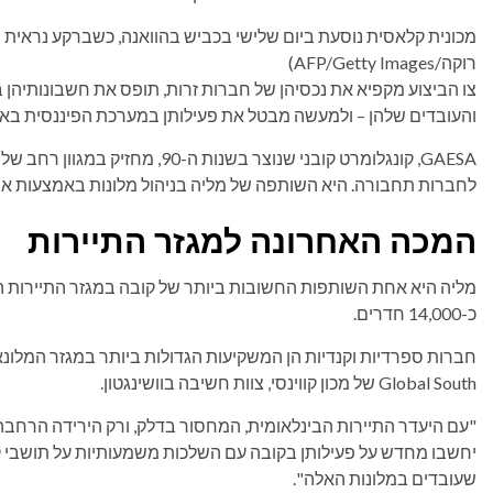
מכונית קלאסית נוסעת ביום שלישי בכביש בהוואנה, כשברקע נראית 
רוקה/AFP/Getty Images)
צו הביצוע מקפיא את נכסיהן של חברות זרות, תופס את חשבונותיהן 
והעובדים שלהן – ולמעשה מבטל את פעילותן במערכת הפיננסית בא
GAESA, קונגלומרט קובני שנוצר בשנו
לחברות תחבורה. היא השותפה של מליה בניהול מלונות באמצעות אחת מחב
המכה האחרונה למגזר התיירות
מליה היא אחת השותפות החשובות ביותר של קובה במגזר התיירות הח
כ-14,000 חדרים.
חברות ספרדיות וקנדיות הן המשקיעות הגדולות ביותר במגזר המלונא
Global South של מכון קווינסי, צוות חשיבה בוושינגטון.
שעובדים במלונות האלה".