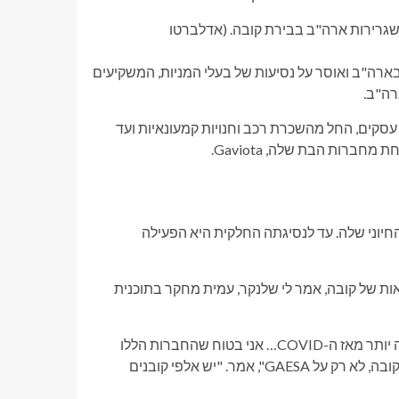
שגרירות ארה"ב בבירת קובה.
(אדלברטו
בארה"ב ואוסר על נסיעות של בעלי המניות, המשקיעים
רה"ב.
ת ה-90, מחזיק במגוון רחב של עסקים, החל מהשכרת רכב וחנויות קמעונאיות ועד
רות הבת שלה, Gaviota.
יוני שלה. עד לנסיגתה החלקית היא הפעילה
ות של קובה, אמר לי שלנקר, עמית מחקר בתוכנית
"עם היעדר התיירות הבינלאומית, המחסור בדלק, ורק הירידה הרחבה יותר מאז ה-COVID… אני בטוח שהחברות הללו
יחשבו מחדש על פעילותן בקובה עם השלכות משמעותיות על תושבי קובה, לא רק על GAESA", אמר. "יש אלפי קובנים