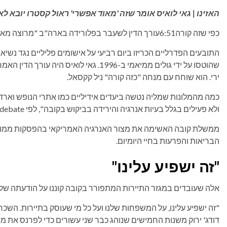
האזינו | גאי לואיס אומר שזה 'מאוד אפשרי' ראול קסטרו
יובא לא
כפי שזה קורה
6:51
עורך הדין לשעבר בפלורידה בארה"ב "מרוצה מאו
התובעים הפדרליים הכריזו ביום רביעי על אישומים פליליים נגד נש
שהוטסו על ידי גולים ממיאמי ב-1996. גאי ל
ירי. הוא שוחח עם מנחה "כזה קורה" ניל קקסאל.
כמה מהמלונות שמליה נטשה ביעדים אידיליים כמו אתרי הנופש וארדרו,
ולא פעילים בגלל בעיות אנרגיה והירידה בביקוש בקובה", לפי Cubadebate.
ממשלת קובה האשימה את מצור האנרגיה האמריקאי בהפסקות ממושכ
הבריאות והפרעות בחיי היומיום.
"זה ישפיע עלינו"
אלה שעובדים במגזר התיירות המתפורר בקובה קוננו על הודעתה של 
"זה ישפיע עלינו, על המשפחות שלנו ועל כל מי שעוסק בתיירות. השכר 
דודג' ירוק משנות החמישים שנוהג כבר שני עשורים כדי לפרנס את מ