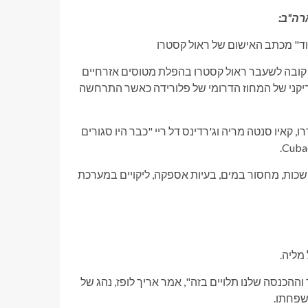
רה"ב:
ד" מכתב האישום של ראול קסטרו
יא קובה לשעבר ראול קסטרו בהפלת מטוסים אזרחיים
ואיס היה עורך הדין האמריקני של המחוז הדרומי של פלורידה כאשר התרחשה
 קאיו סנטה מריה וג'רדינס דל ריי "כבר היו סגורים
ות, מחסור במים, בעיות אספקה, ליקויים במערכת
מליה.
וההכנסה שלנו תלויים בזה", אמר אריך לופז, נהג של
שפחתו.