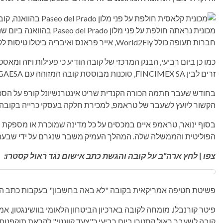
מכונית נראתה חולפת על פני מלון Paseo del Prado בהוואנה ביום שני.
חברות תעופה כולל World2Fly, אייר פראנס ואיבריה ביטלו טיסות לקובה וממנה.
כמו כן ביום רביעי, הבנק המרכזי של קובה הודיע ​​כי פעילות ויזה ו
זרים לבין FINCIMEX SA, סוכנות מבוססת קובה המזוהה עם GAESA.
הקשור ליועץ לשעבר של טראמפ, למכירת חלקה בעסקי כרייה בקובה.
בסוף ינואר, טראמפ איים במכסים על כל מדינה שמוכרת או מספקת נ
הפוליטית והממשלה שלה. המהלך העמיק משבר שנגרם על ידי שבעה 
צפו | לחץ ארה"ב על קובה והגשת כתב אישום נגד
ראול קסטרו:
פשיטת חטיפה אמריקאית בקובה "לא באה בחשבון" בעקבות כתב הא
פיטר קורנבלו, מומחה לקובה בארכיון הביטחון הלאומי בוושינגטון, אמ
קובה לשעבר ראול קסטרו ביום רביעי כ"צעד קוונטי" לקראת תוקפנות 