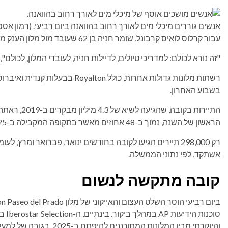
אנשים גוררים מיכלי מים לאורך רחוב בהוואנה ביום רביעי.
(רמון אספינ
עבור קרלוס לואיס קרבונל, שומר חניה בן 62 שעובד מול מלון הענק מליה קוהיבה בהוואנה, המצב "הולך להיות מכה".
"זה נורא לכולם: למדריכי טיולים, לדיילות חניה, לעובדי המלון, לכולם",
רשתות מלונות גדולות אחרות, כולל 
בשבוע האחרון.
התיירות בקוב
הראשון של השנה, נמוך ב-48 אחוזים מאשר בתקופה המקבילה ב-2025.
אשתקד, לפי נתוני הממשלה.
קובה מתקשה לנשום
והיוקרתי מבין המלונות המתוכננים להיפתח ב-2025, בגובה של למעלה מ-150 מטרים, נותר סגור במשך ימים.