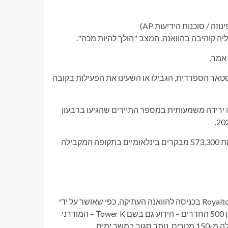
וזה / סוכנות הידיעות AP)
 אמר.
Royalton בבעלות קנדית ואיברוסטאר הספרדית, הגבילו או השעינו את הפעילות בקובה
ה, שהגיעה לשיא של 4.3 מיליון מבקרים ב-2019, ראתה ירידה משמעותית במספר התיירים שהגיעו ברבעון
רק 298,000 תיירים הגיעו לקובה בחודשים ינואר, פברואר ומרץ, לעומת 573,300 מבקרים בינלאומיים בתקופה המקבילה
ביום רביעי הוסר השלט העצום והאייקוני של מלון Royalton Paseo del Prado בכניסה להוואנה העתיקה, כפי שאושר על ידי
סוכנות הידיעות AP במהלך ביקור. בינתיים, ה-Iberostar Selection בן 500 החדרים – הידוע גם בשם Tower K – המודרני