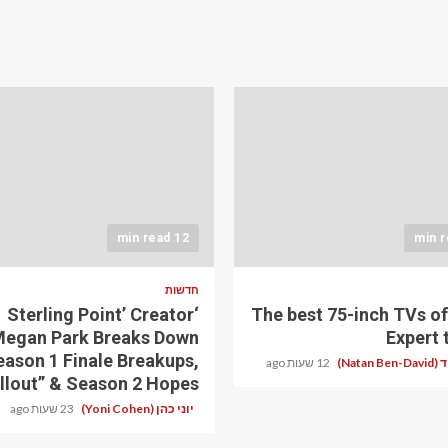
12 min read
חדשות
‘Sterling Point’ Creator
The best 75-inch TVs of
egan Park Breaks Down
Expert 
eason 1 Finale Breakups,
Natan )
12 שעות ago
llout” & Season 2 Hopes
יוני כהן (Yoni Cohen)
23 שעות ago