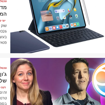
טכנולו
המכ
יוני כהן (en
שוק 
בעשור
פנאי,.
1 min read
טכנולו
ג'ו
של 
דנה לוי (vy
זה זמ
טרנו
בספט