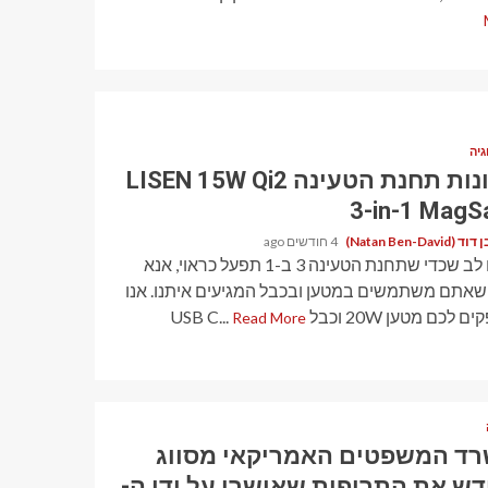
גיה
תכונות תחנת הטעינה LISEN 15W Qi2
3-in-1 MagS
Natan Ben-David)
4 חודשים ago
שימו לב שכדי שתחנת הטעינה 3 ב-1 תפעל כראוי, אנא
 שאתם משתמשים במטען ובכבל המגיעים איתנו. אנו
כם מטען 20W וכבל USB C...
Read More
ד המשפטים האמריקאי מסווג
ש את התרופות שאושרו על ידי ה-