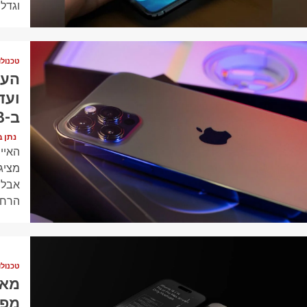
וגדלו
1 min read
טכנולו
ב-2028
נתן בן דוד (
מציג
אבל 
הרחו
1 min read
טכנולו
מפת 