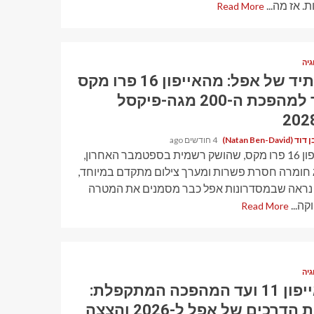
ת. אז מה...
Read More
גיה
העתיד של אפל: מהאייפון 16 פרו מקס
ועד למהפכת ה-200 מגה-פיקסל
Natan Ben-David)
4 חודשים ago
האייפון 16 פרו מקס, שהושק רשמית בספטמבר האחרון,
 חומרה חסרת פשרות ומערך צילום מתקדם במיוחד,
נראה שבמסדרונות אפל כבר מסמנים את המטרה
קה...
Read More
גיה
מאייפון 11 ועד המהפכה המתקפלת:
הדרכים של אפל ל-2026 והצצה