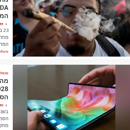
המד
4 חודשים ago
হেন
23
המדי
1 min read
More
טכנולו
מה 
הסמ
4 חודשים ago
হেন
הסמא