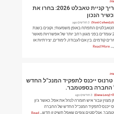
גיה
מדריך קניית טאבלט 2026: בחרו את
שיר הנכון
Yoni Coh)
3 חודשים ago
הטאבלטים התפתח באופן משמעותי, וקונים בשנת
2026 עומדים בפני מגוון רחב יותר של אפשרויות מאשר
ים קודמים. בין אם לעבודה, לימודים, יצירתיות או
..
Read More
גיה
ן טרנוס ייכנס לתפקיד המנכ"ל החדש
החברה בספטמבר.
Dana Le)
3 חודשים ago
ן מצוין עבור איש חומרה לנהל את אפל. כאשר ג'ון
ס ייכנס לתפקיד המנכ"ל החדש של החברה
מבר, אנליסטים צופים שאפל תשיק זן חדש...
Read