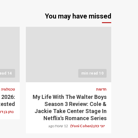
You may have missed
14 min read
10 min read
חדשות
טכנולוגיה
 2026:
My Life With The Walter Boys
tested
Season 3 Review: Cole &
Jackie Take Center Stage In
נתן בן דוד (Ben-David
Netflix's Romance Series
יוני כהן (Yoni Cohen)
12 שעות ago