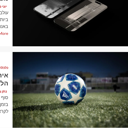
יוני כהן (en
עולם
ביות
באנו. 
More
1 min read
כלכלה
איר
הלו
נתן בן דוד (
סוף 
בזמן
לקראת
1 min read