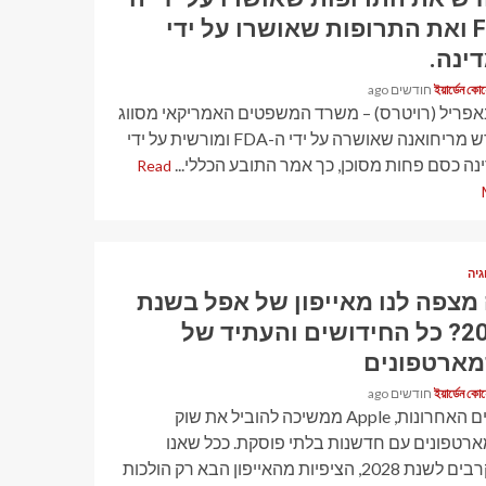
FDA ואת התרופות שאושרו על ידי
ינה.
ইয়ার্ডেন কো
 באפריל (רויטרס) – משרד המשפטים האמריקאי מסווג
מחדש מריחואנה שאושרה על ידי ה-FDA ומורשית על ידי
נה כסם פחות מסוכן, כך אמר התובע הכללי...
Read
גיה
מצפה לנו מאייפון של אפל בשנת
2028? כל החידושים והעתיד של
ארטפונים
ইয়ার্ডেন কো
בשנים האחרונות, Apple ממשיכה להוביל את שוק
רטפונים עם חדשנות בלתי פוסקת. ככל שאנו
מתקרבים לשנת 2028, הציפיות מהאייפון הבא רק הולכות