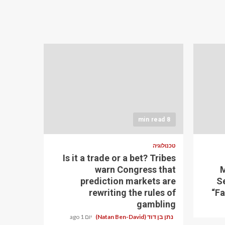
8 min read
טכנולוגיה
Is it a trade or a bet? Tribes
warn Congress that
M
prediction markets are
S
rewriting the rules of
“Fa
gambling
נתן בן דוד (Natan Ben-David)
יום 1 ago