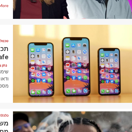
More
1 min read
טכנולו
afe
נתן בן דוד (
ודאו
מספקים ל
1 min read
כלכלה
משר
מחד