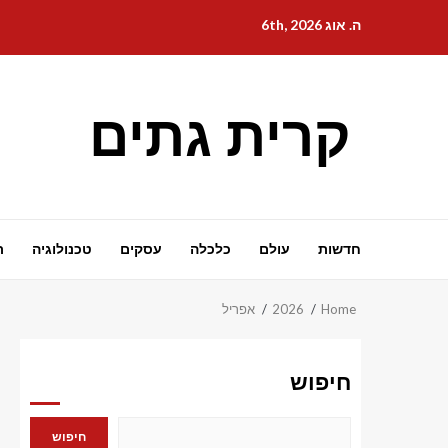
Ski
ה. אוג 6th, 2026
t
conten
קרית גתים
חדשות
עולם
כלכלה
עסקים
טכנולוגיה
ת
Home
2026
אפריל
חיפוש
חיפוש