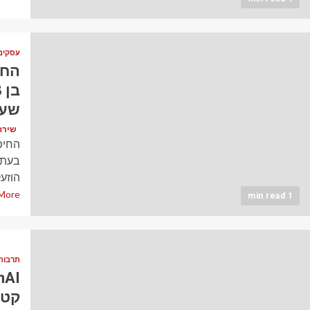
עסקים
החי
שעל
שירה כהן (
החיפ
בעת ש
הוזעק
More
1 min read
תרבות
קטנ