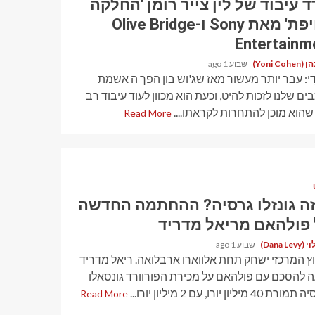
ד עיבוד של לין צייר רומן 'החלקה
מזויפת' מאת Sony ו-Olive Bridge
Entertainm
Yoni Coh)
שבוע 1 ago
ָדִי: עבר יותר מעשור מאז שג'וש בון הפך ה אשמת
ים שלנו לזכות להיט, וכעת הוא מכוון לעוד עיבוד רב
שהוא מוכן להתחרות לקראתו....
Read More
זה גונזלו גרסיה? ההחתמה החדשה
פולהאם מריאל מדריד
Dana Le)
שבוע 1 ago
ץ המרכזי ישחק תחת אלווארו ארבלואה. ריאל מדריד
ה להסכם עם פולהאם על מכירת הפורוורד גונסאלו
4 מיליון יורו, עם 2 מיליון יורו...
Read More