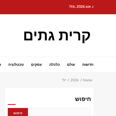
Ski
ו. אוג 7th, 2026
t
conten
קרית גתים
חדשות
עולם
כלכלה
עסקים
טכנולוגיה
ת
Home
2026
יולי
חיפוש
חיפוש