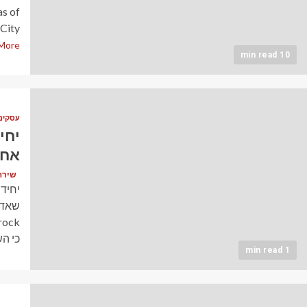
as of
 City
More
10 min read
עסקים
יחי
אחר
שירה כהן (
יחיד
שאדם
כי הש
1 min read