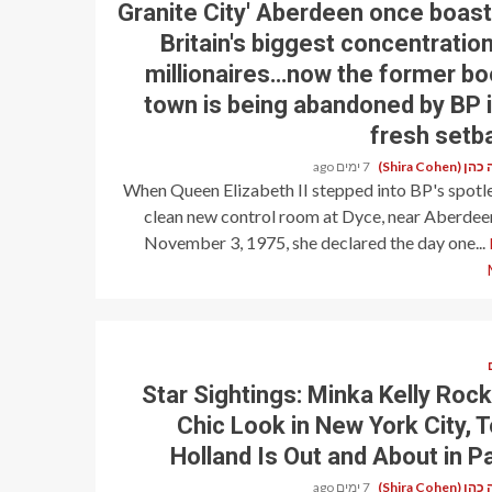
'Granite City' Aberdeen once boas
Britain's biggest concentration
millionaires…now the former b
town is being abandoned by BP i
fresh setb
Shira Cohen)
7 ימים ago
When Queen Elizabeth II stepped into BP's spotl
clean new control room at Dyce, near Aberdee
November 3, 1975, she declared the day one...
Star Sightings: Minka Kelly Rock
Chic Look in New York City, 
Holland Is Out and About in Pa
Shira Cohen)
7 ימים ago