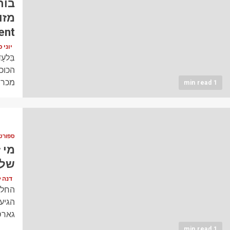
בור
ent
יוני כהן (en
בִּלע
הכוכב
מכר 
1 min read
ספורט
מי 
של 
דנה לוי (vy
החלו
הגיע
גארסיה תמורת 0
1 min read