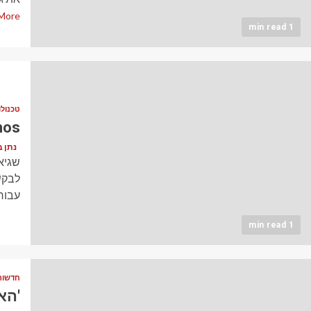
More
1 min read
טכנולו
Sonos מתכננת א
נתן בן דוד (
שגיא
לבקש
עבור
1 min read
חדשות
'הא