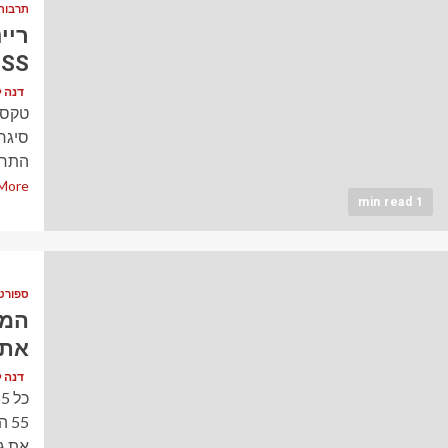
תרבות
ריי
SS אמור לחזור
דנה לוי (vy
טקסס
סיגר
התחתון. 
More
1 min read
ספורט
המו
את 
דנה לוי (vy
55
את גב