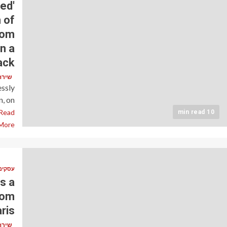
ted
 of
oom
n a
ack
שירה כהן (
essly
n, on
Read
10 min read
More
עסקים
s a
Tom
ris
שירה כהן (