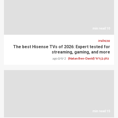
The best Hisense TVs o
str