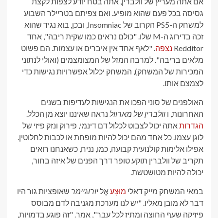
ה בטח יודע לצפות לקצת
ואם צפיתם בטריילר השבוע
למשחק ה-PS5 הקרוב של Insomniac, ובכן, בוא נגיד שהוא
. "כולם נראים כמו שקית ריבה", אחד
 איברים או עצמות. הם פשוט
 המצומצמים (ואולי לנתוני
כלול אפשרויות נגישות כדי
גישות לעדיפות בשנים
נראה שאיננו יוצא מן הכלל.
ם דינמי, פירוק ונזק פיזי של
יות מופחת או לכבות לחלוטין.
כמו, נניח, כשאנחנו רואים
רך הפנים של איזה בחור,
אֶל
יורוגיימר
שאופציות גור היו
מערכת מגניבה לדם מבוסס
בר", אמר. "זה פוגע בדמויות,