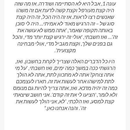
עונה 1, אבל היא לא הסתיימה ושודרה. אז מה שזה
היה קצת מעורפל וקצת קשה לדעת אם זה משהו
שאנשים רצו לראות. אז זה היה הכל, זה היה קצת
סוג של – זה הרגיש מאוד לא אמיתי… היה לי סוכן
באותה תקופה שאמר, 'אתה ממש לא עושה את
זה'… ואז חשבתי, 'אולי זה ירגיש קצת יותר מדי, והכל
גם בפנים שלך, וקצת מגביל מדי, אולי מבחינה
מקצועית'.
היו כל הדברים האלה שצריך לקחת בחשבון. ואז,
הרגשתי ככה במשך כמה ימים, ואז חשבתי, 'על מי
אתה צוחק? אתה לא מתכוון לתת, אתה לא הולך
לתת למישהו אחר לעשות את זה. תארו לעצמכם
כמה זה יהיה מדכא. ואז, אתה צריך להיות גם מנומס
ולא לומר, 'הציעו לי את זה קודם'. אני חושב שיצאתי
קצת למסע, ואז הלכתי, 'לא, אני הולך לעשות את
זה'. והנה אנחנו כאן.
”