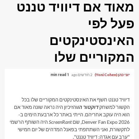
מאוד אם דיוויד טננט
פעל לפי
האינסטינקטים
המקוריים שלו
יוני כהן (Yoni Cohen)
2 חודשים ago
1 min read
דיוויד טננט חשף את האינסטינקטים המקוריים שלו בכל
הקשור למשחק
דוקטור הו
והזיכיון היה נראה שונה מאוד אם
הוא היה עוקב אחריהם. הייתי באתר כל ארבעת הימים ב-
Denver Fan Expo 2026, שם
ScreenRant
היה השותף הרשמי
לתקשורת, ואני השתתפתי בפאנל המדהים של יום חמישי
"ערב עם אגדה: דיוויד טננט".