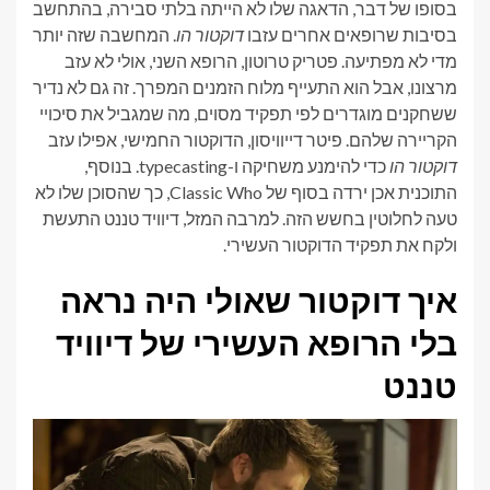
בסופו של דבר, הדאגה שלו לא הייתה בלתי סבירה, בהתחשב
בסיבות שרופאים אחרים עזבו
דוקטור הו
. המחשבה שזה יותר
מדי לא מפתיעה. פטריק טרוטון, הרופא השני, אולי לא עזב
מרצונו, אבל הוא התעייף מלוח הזמנים המפרך. זה גם לא נדיר
ששחקנים מוגדרים לפי תפקיד מסוים, מה שמגביל את סיכויי
הקריירה שלהם. פיטר דייוויסון, הדוקטור החמישי, אפילו עזב
דוקטור הו
כדי להימנע משחיקה ו-typecasting. בנוסף,
התוכנית אכן ירדה בסוף של Classic Who, כך שהסוכן שלו לא
טעה לחלוטין בחשש הזה. למרבה המזל, דיוויד טננט התעשת
ולקח את תפקיד הדוקטור העשירי.
איך דוקטור שאולי היה נראה
בלי הרופא העשירי של דיוויד
טננט