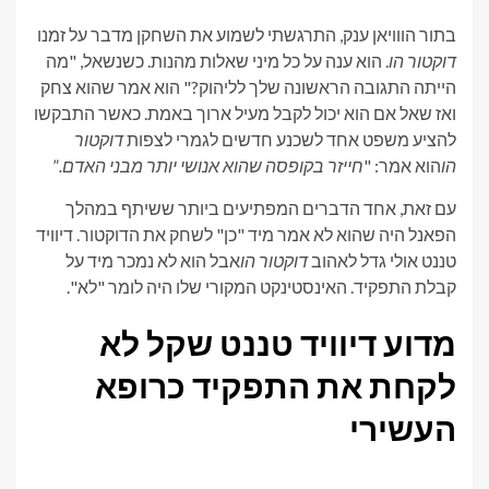
בתור הווויאן ענק, התרגשתי לשמוע את השחקן מדבר על זמנו
דוקטור הו
. הוא ענה על כל מיני שאלות מהנות. כשנשאל, "מה
הייתה התגובה הראשונה שלך לליהוק?" הוא אמר שהוא צחק
ואז שאל אם הוא יכול לקבל מעיל ארוך באמת. כאשר התבקשו
להציע משפט אחד לשכנע חדשים לגמרי לצפות
דוקטור
הו
הוא אמר: "
חייזר בקופסה שהוא אנושי יותר מבני האדם.
”
עם זאת, אחד הדברים המפתיעים ביותר ששיתף במהלך
הפאנל היה שהוא לא אמר מיד "כן" לשחק את הדוקטור. דיוויד
טננט אולי גדל לאהוב
דוקטור הו
אבל הוא לא נמכר מיד על
קבלת התפקיד. האינסטינקט המקורי שלו היה לומר "לא".
מדוע דיוויד טננט שקל לא
לקחת את התפקיד כרופא
העשירי