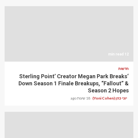
12 min read
חדשות
‘Sterling Point’ Creator Megan Park Breaks
Down Season 1 Finale Breakups, “Fallout” &
Season 2 Hopes
יוני כהן (Yoni Cohen)
18 שעות ago