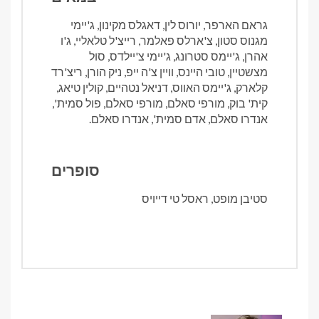
גראם הארפר, יורוס לין, דאגלס מקינון, ג'יימי
מגנוס סטון, צ'ארלס פאלמר, רייצ'ל טלאליי, ג'ו
אהרן, ג'יימס סטרונג, ג'יימי צ'יילדס, סול
מצשטיין, טובי היינס, וויין צ'ה ייפ, ניק הורן, ריצ'רד
קלארק, ג'יימס האווס, דניאל נטהיים, קולין טיאג,
קית' בוק, מורפי סאלם, מורפי סאלם, פול סמית',
אנדרו סאלם, אדם סמית', אנדרו סאלם.
סופרים
סטיבן מופט, ראסל טי דייויס