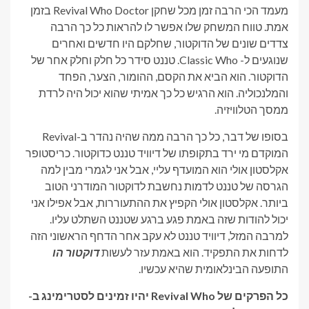
מעמד הכי הרבה זמן מכל שחקן Revival Who Doctor בזמן
אמת. טווח המשחק שלו אפשר לו להראות כל כך הרבה
צדדים שונים של הדוקטור, שחלקם היו חדשים ואחרים
שנוגעים ל- Classic Who. טננט סידר כל חלק וחלק אחר של
הדוקטור. הוא הביא את הקסם, ההומור, הצער, הפחד
והמלנכוליה. הוא הרגיש כל כך אמיתי שהוא יכול היה לרדת
ממסך הטלוויזיה.
בסופו של דבר, כל כך הרבה ממה שהיה נהדר ב-Revival
המוקדם מי ירד בתקופתו של דיוויד טננט כדוקטור. כריסטופר
אקלסטון אולי הוא המועדף עליי, אבל אני לגמרי מבין למה
הגרסה של טננט לדמות נחשבת לדוקטור המודרני הטוב
ביותר. אקלסטון אולי הקפיץ את ההתעוררות, אבל אפילו אני
יכול להודות שזה באמת פגע ברגע שטננט השתלט עליו.
למרבה המזל, דיוויד טננט לא עקב אחר הדחף הראשוני הזה
לדחות את התפקיד. הוא באמת עזר לעשות
דוקטור הו
התופעה הבינלאומית שהיא עכשיו.
כל הפרקים של Revival Who יהיו זמינים לסטרימינג ב-