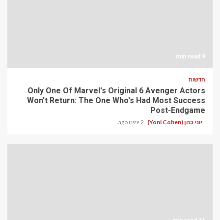
9 min read
חדשות
Only One Of Marvel's Original 6 Avenger Actors
Won't Return: The One Who's Had Most Success
Post-Endgame
יוני כהן (Yoni Cohen)
2 ימים ago