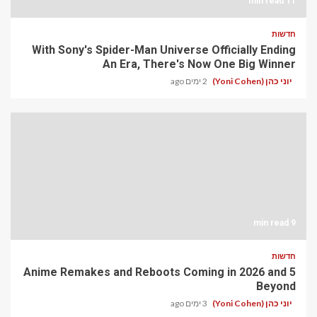
11 min read
חדשות
With Sony's Spider-Man Universe Officially Ending
An Era, There's Now One Big Winner
יוני כהן (Yoni Cohen)
2 ימים ago
9 min read
חדשות
5 Anime Remakes and Reboots Coming in 2026 and
Beyond
יוני כהן (Yoni Cohen)
3 ימים ago