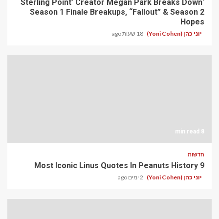
‘Sterling Point’ Creator Megan Park Breaks Down
Season 1 Finale Breakups, “Fallout” & Season 2
Hopes
יוני כהן (Yoni Cohen)
18 שעות ago
8 min read
חדשות
9 Most Iconic Linus Quotes In Peanuts History
יוני כהן (Yoni Cohen)
2 ימים ago