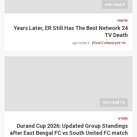
9 min read
חדשות
24 Years Later, ER Still Has The Best Network
TV Death
יוני כהן (Yoni Cohen)
2 שעות ago
10 min read
ספורט
Durand Cup 2026: Updated Group Standings
after East Bengal FC vs South United FC match