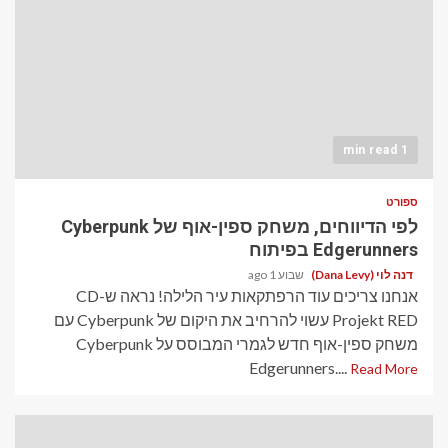
1 min read
ספורט
לפי הדיווחים, משחק ספין-אוף של Cyberpunk
Edgerunners בפיתוח
דנה לוי (Dana Levy)
שבוע 1 ago
אנחנו צריכים עוד הרפתקאות עיר הלילה! נראה ש-CD
Projekt RED עשוי להרחיב את היקום של Cyberpunk עם
משחק ספין-אוף חדש לגמרי המבוסס על Cyberpunk
Edgerunners....
Read More