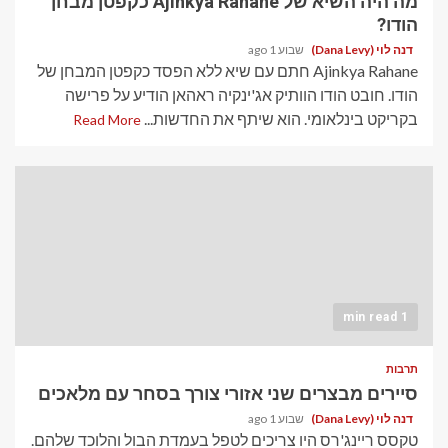
מה היה השיא של Ajinkya Rahane כקפטן מבחן
הודו?
דנה לוי (Dana Levy)
שבוע 1 ago
Ajinkya Rahane חתם עם שיא ללא הפסד כקפטן המבחן של
הודו. חובט הודו הוותיק אג'ינקיה ראהאן הודיע ​​על פרישה
בקריקט בינלאומי. הוא שיתף את החדשות...
Read More
1 min read
תרבות
סיירים מבצרים שני אזורי צורך בסחר עם מלאכים
דנה לוי (Dana Levy)
שבוע 1 ago
טקסס ריינג'רס היו צריכים לטפל בעמדת הבול והלוכד שלהם.