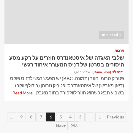
1 min read
תרבות
שלבי האגדה של איסטאנדרס חוזרים על רקע מסע
היסורים בסרטן של דניס המעורר איחוד רגשי
דנה לוי (Dana Levy)
שבוע 1 ago
פטריק טרומן חוזר (תמונה: BBC) יש מפגש רגשי לדניס פוקס
(דיאן פאריש) של איסטאנדרס ופטריק טרומן (רודולף ווקר)
בשבוע הבא כשהוא חוזר לוולפורד בתוך מאבק...
Read More
Posts
…
9
8
7
6
5
4
3
…
1
Previous
Next
996
pagination