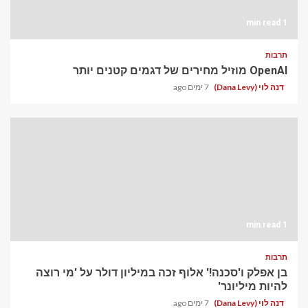
1 min read
תרבות
OpenAI מוזיל מחירים של דגמים קטנים יותר
דנה לוי (Dana Levy)
7 ימים ago
1 min read
תרבות
בן אפלק ו'סכנה!' אלוף זכה במיליון דולר על 'מי רוצה
להיות מיליונר'
דנה לוי (Dana Levy)
7 ימים ago