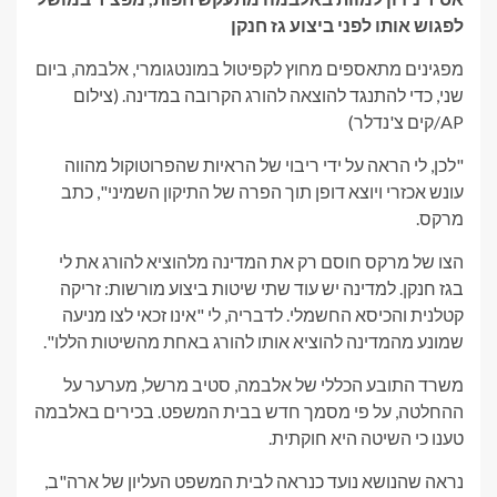
לפגוש אותו לפני ביצוע גז חנקן
מפגינים מתאספים מחוץ לקפיטול במונטגומרי, אלבמה, ביום
שני, כדי להתנגד להוצאה להורג הקרובה במדינה.
(צילום
AP/קים צ'נדלר)
"לכן, לי הראה על ידי ריבוי של הראיות שהפרוטוקול מהווה
עונש אכזרי ויוצא דופן תוך הפרה של התיקון השמיני", כתב
מרקס.
הצו של מרקס חוסם רק את המדינה מלהוציא להורג את לי
בגז חנקן. למדינה יש עוד שתי שיטות ביצוע מורשות: זריקה
קטלנית והכיסא החשמלי. לדבריה, לי "אינו זכאי לצו מניעה
שמונע מהמדינה להוציא אותו להורג באחת מהשיטות הללו".
משרד התובע הכללי של אלבמה, סטיב מרשל, מערער על
ההחלטה, על פי מסמך חדש בבית המשפט. בכירים באלבמה
טענו כי השיטה היא חוקתית.
נראה שהנושא נועד כנראה לבית המשפט העליון של ארה"ב,