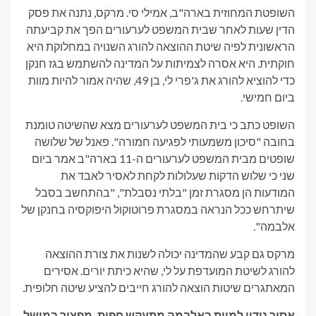
השופטת המחוזית בארה"ב, אמילי סי. מרקס, נתנה את פסק
הדין שעות לאחר שבית המשפט לערעורים הפך את קביעתה
הראשונית לפיה שיטת ההוצאה להורג השנויה במחלוקת היא
חוקתית. היא אסרה לצמיתות על המדינה להשתמש בגז חנקן
כדי להוציא להורג את ג'פרי לי, בן 49, שהיה אמור להיות מוות
ביום חמישי.
השופט כתב כי בית המשפט לערעורים מצא שהשיטה טומנת
בחובה "סיכון משמעותי לפגיעה חמורה". פאנל של שלושה
שופטים מבית המשפט לערעורים ה-11 בארה"ב אמר ביום
שני כי שלוש הדקות שעלולות לקחת לאסיר לאבד את
המודעות הן מסגרת זמן "בלתי נסבלת", "בהתחשב בסבל
שיתרחש ככל הנראה במסגרת פרוטוקול היפוקסיה בחנקן של
אלבמה".
מרקס גם קבע שהמדינה יכולה לשנות את צורת ההוצאה
להורג לשיטת המועדפת על לי, שהיא כיתת יורים. אסירים
המאתגרים שיטות הוצאה להורג חייבים להציע שיטה חלופית.
אסיר נידון למוות באלבמה מתעקש חפות, מפציר במושל