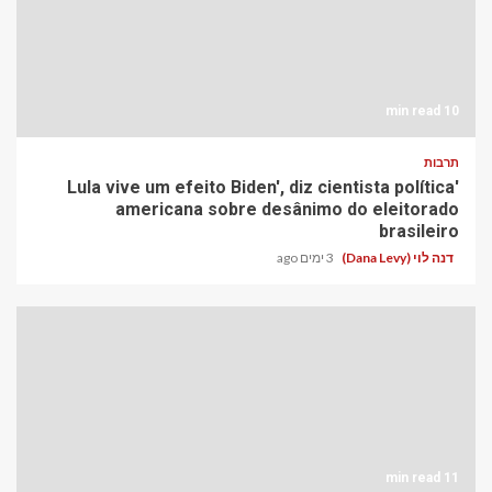
10 min read
תרבות
'Lula vive um efeito Biden', diz cientista política
americana sobre desânimo do eleitorado
brasileiro
דנה לוי (Dana Levy)
3 ימים ago
11 min read