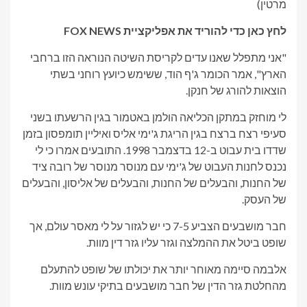
מרטין)
לחץ כאן כדי להוריד את אפליקציית FOX NEWS
"אני מתפלל שאנו עדים לקריסת השיטה הנוראה הזו ברחבי
הארץ", אמר הכומר ג'ף הוד, ששימש כיועץ רוחני בשתי
הוצאות להורג של חנקן.
לי מוחזק במתקן הכליאה הולמן באטמור בגין הרשעתו בשני
סעיפי רצח ברצח בגין הריגת ג'ימי אליס ואיליין תומפסון בזמן
שדדו בית עבוט ב-12 בדצמבר 1998. התובעים אמרו כי לי
נכנס לחנות העבוט של ג'ימי עם מנוסר מנוסר של רובה ציד
של החנות, והבעלים של החנות, והבעלים של אליסון, והבעלים
של העסק.
חבר מושבעים הצביע 7-5 כי יש לגזור על לי מאסר עולם, אך
שופט ביטל את ההמלצה וגזר עליו גזר דין מוות.
אלבמה סיימה מאוחר יותר את יכולתו של שופט להתעלם
מהחלטת גזר הדין של חבר מושבעים בתיקי עונש מוות.