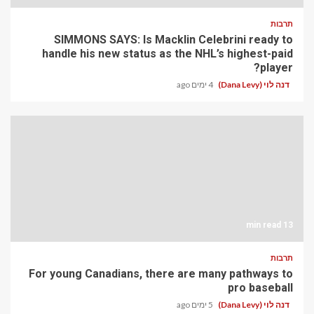
תרבות
SIMMONS SAYS: Is Macklin Celebrini ready to
handle his new status as the NHL’s highest-paid
player?
דנה לוי (Dana Levy)
4 ימים ago
13 min read
תרבות
For young Canadians, there are many pathways to
pro baseball
דנה לוי (Dana Levy)
5 ימים ago