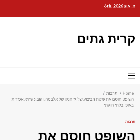
Ski
ה. אוג 6th, 2026
t
conten
קרית גתים
Primary
Menu
Home
תרבות
השופט חוסם את שיטת הביצוע של גז חנקן של אלבמה, וקובע שהיא אכזרית
באופן בלתי חוקתי
תרבות
השופט חוסם את