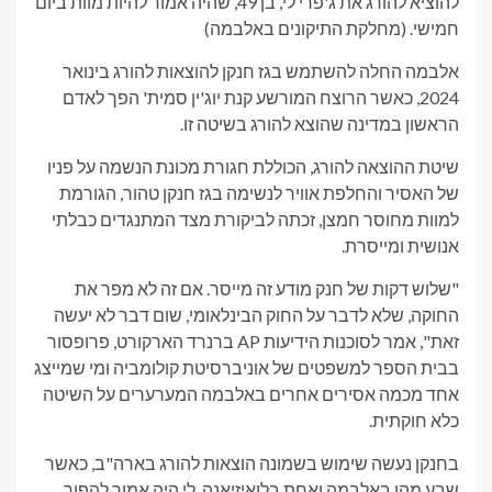
להוציא להורג את ג'פרי לי, בן 49, שהיה אמור להיות מוות ביום
חמישי.
(מחלקת התיקונים באלבמה)
אלבמה החלה להשתמש בגז חנקן להוצאות להורג בינואר
2024, כאשר הרוצח המורשע קנת יוג'ין סמית' הפך לאדם
הראשון במדינה שהוצא להורג בשיטה זו.
שיטת ההוצאה להורג, הכוללת חגורת מכונת הנשמה על פניו
של האסיר והחלפת אוויר לנשימה בגז חנקן טהור, הגורמת
למוות מחוסר חמצן, זכתה לביקורת מצד המתנגדים כבלתי
אנושית ומייסרת.
"שלוש דקות של חנק מודע זה מייסר. אם זה לא מפר את
החוקה, שלא לדבר על החוק הבינלאומי, שום דבר לא יעשה
זאת", אמר לסוכנות הידיעות AP ברנרד הארקורט, פרופסור
בבית הספר למשפטים של אוניברסיטת קולומביה ומי שמייצג
אחד מכמה אסירים אחרים באלבמה המערערים על השיטה
כלא חוקתית.
בחנקן נעשה שימוש בשמונה הוצאות להורג בארה"ב, כאשר
שבע מהן באלבמה ואחת בלואיזיאנה. לי היה אמור להפוך