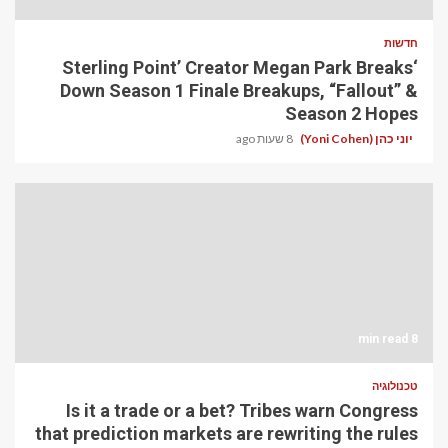
חדשות
‘Sterling Point’ Creator Megan Park Breaks
Down Season 1 Finale Breakups, “Fallout” &
Season 2 Hopes
יוני כהן (Yoni Cohen)
8 שעות ago
8 min read
טכנולוגיה
Is it a trade or a bet? Tribes warn Congress
that prediction markets are rewriting the rules