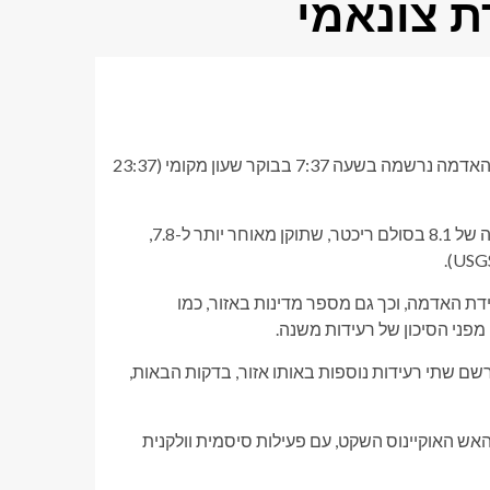
ת צונאמי
רעידת אדמה בעוצמה 7.8 פגעה ביום שני בדרום הפיליפינים. רעידת האדמה נרשמה בשעה 7:37 בבוקר שעון מקומי (23:37
הצביע על עוצמה של 8.1 בסולם ריכטר, שתוקן מאוחר יותר ל-7.8,
 האדמה, וכך גם מספר מדינות באזור, כמו
 מפני הסיכון של רעידות משנה.
קד הרעש ממוקם ליד האי מינדנאו, השני בגודלו במדינה. ה-USGS רשם שתי רעידות נוספות באותו אזור, בדקות הבאות,
ש האוקיינוס ​​השקט, עם פעילות סיסמית וולקנית