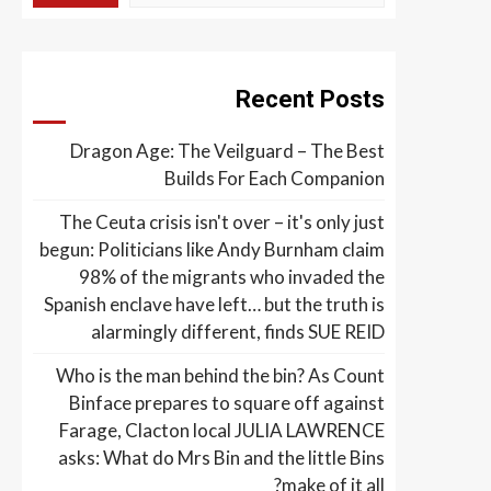
Recent Posts
Dragon Age: The Veilguard – The Best
Builds For Each Companion
The Ceuta crisis isn't over – it's only just
begun: Politicians like Andy Burnham claim
98% of the migrants who invaded the
Spanish enclave have left… but the truth is
alarmingly different, finds SUE REID
Who is the man behind the bin? As Count
Binface prepares to square off against
Farage, Clacton local JULIA LAWRENCE
asks: What do Mrs Bin and the little Bins
make of it all?