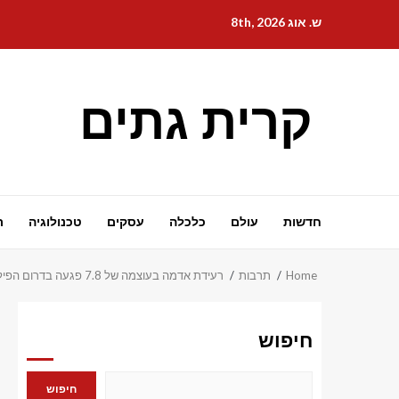
Ski
ש. אוג 8th, 2026
t
conten
קרית גתים
חדשות
עולם
כלכלה
עסקים
טכנולוגיה
ת
Home
תרבות
רעידת אדמה בעוצמה של 7.8 פגעה בדרום הפיליפינים. הוצאה אזהרת צונאמי
חיפוש
חיפוש