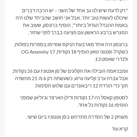
"רק לדעת שיש לנו גב אחד של השני – יש הרבה דברים
שיכולנו לעשות טוב יותר, אבל אני חושב שהביחד שלנו היה
באמת ההבדל הגדול ביותר", הוסיף ברונסון, שעזב את
המגרש ברבע הראשון עם פציעה בברך לפני שחזר.
ברונסון היה אחד מארבעת הניקס שסיימו בספרות כפולות,
כשקרל-אנטוני טאון הוסיף 18 נקודות, OG Anunoby 17
ולנדרי שאמט 13.
וומבניאמה הובילה את הקלעים של סן אנטוניו עם 26 נקודות,
אבל עברה ערב קליעה גרוע, כשעשתה רק 6 מ-21 מהשדה
תוך כדי הורדת 12 ריבאונדים עם שלוש חסימות.
לסטפון קאסל היו 17 נקודות ודילן הארפר וג'וליאן שמפני
הוסיפו 16 נקודות כל אחד.
משחק 2 של הסדרה מתרחש בסן אנטוניו ביום שישי.
קרא עוד