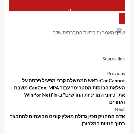
ניקס מצפה לקרב כאשר ספרס מבקשים החזר בגמר ה-NBA
שתף מאמר זה ברשת החברתית שלך
שחקן NBA אחד יקבל טבעת אליפות בכל מקרה: הנה איך
Source link
Post
Previous
CanCannot: ראש הממשלה קרני מפעיל פרסה על
navigation
העלאת הכנסות מסטרימר עבור CanCon; MPA משבח
את "כיווני המדיניות החדשים" ב-Win for Netflix
ואחרים
Next
אדם המחזיק סכין גדולה מאלץ קונים מבועתים להתבצר
בתוך חנויות במלבורן