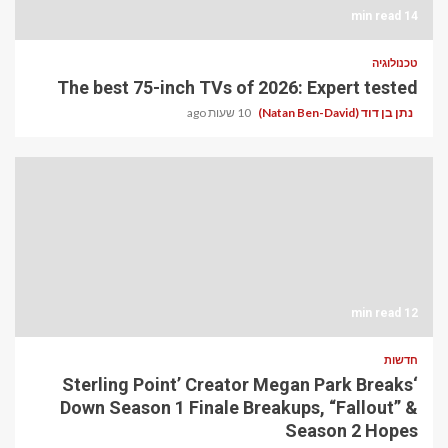
14 min read
טכנולוגיה
The best 75-inch TVs of 2026: Expert tested
נתן בן דוד (Natan Ben-David)
10 שעות ago
12 min read
חדשות
‘Sterling Point’ Creator Megan Park Breaks
Down Season 1 Finale Breakups, “Fallout” &
Season 2 Hopes