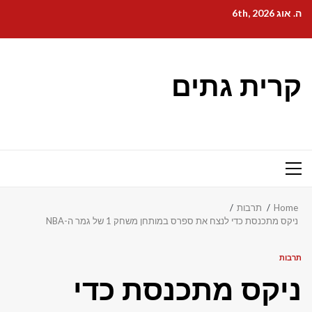
Ski
ה. אוג 6th, 2026
t
conten
קרית גתים
Primary
Menu
Home
תרבות
ניקס מתכנסת כדי לנצח את ספרס במותחן משחק 1 של גמר ה-NBA
תרבות
ניקס מתכנסת כדי