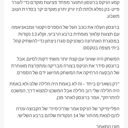
קמע הניקס ברונסון התנער מפחד פציעות מוקדם כדי לעורר
פייט-בק נפלא ולתת לניו יורק יתרון מוקדם יקר בסדרת הטוב
משבע.
ברונסון העלה את כוכב העל של הספרס ויקטור וומבאניאמה
עם תצוגת קלאץ' מופתית ברבע הרביעי, וקלע 13 נקודות
במסגרת האחרונה כשהניקס סגרו ניצחון כדי להשתיק קהל
ביתי מצפה בטקסס.
המשחק היה שוויוני עם קצת יותר משתי דקות לסיום, אבל
ברונסון סידר את הניקס בצורה מבריקה ומתפרצת מאוחרת
של הבקעה הרחיקה את המשחק מהישג ידם של הספרס.
"רק נשארים ביחד – זה לא באמת היה הלילה שלנו ולא באמת
היה הלילה שלי רוב הלילה אבל המשכנו למצוא דרך, המשכנו
להתרחק", אמר ברונסון לאחר מכן.
הפליימייקר של הניקס אמר שה"כימיה" של הקבוצה עזרה
להם לצאת מהחור של 14 הנקודות שלהם ברבע השלישי.
תוכן המאמר