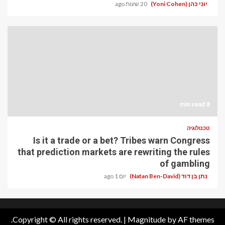
יוני כהן (Yoni Cohen)
20 שעות ago
8 min read
טכנולוגיה
Is it a trade or a bet? Tribes warn Congress
that prediction markets are rewriting the rules
of gambling
נתן בן דוד (Natan Ben-David)
יום 1 ago
Copyright © All rights reserved.
|
Magnitude
by AF themes.