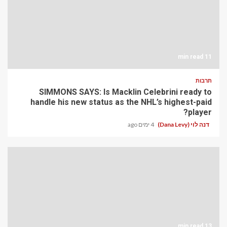
11 min read
תרבות
SIMMONS SAYS: Is Macklin Celebrini ready to
handle his new status as the NHL’s highest-paid
player?
דנה לוי (Dana Levy)
4 ימים ago
13 min read