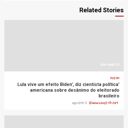
Related Stories
10 min read
תרבות
'Lula vive um efeito Biden', diz cientista política
americana sobre desânimo do eleitorado
brasileiro
דנה לוי (Dana Levy)
3 ימים ago