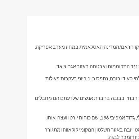
חשוד בשיתוף פעולה עם בוקו חראם/המדינה האסלאמית במחוז מערב אפריקה,
מאקאמה, בצטט מקורות ביטחוניים, אמר כי החשוד, שזוהה כעבדאללהי סעידו בובה, נתפס ב-1 ביוני בעקבות פעולות
'אד הבחין בבובה בחברת אנשים שלדעתם הם מחבלים
ת יירטו ועצרו אותו.
ן יובה באזור השלטון המקומי קוקאווה ומתגורר
ין דומבה לבגה.