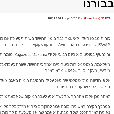
בבורנו
דנה לוי (Dana Levy)
2 חודשים ago
1 min read
כוחות מבצע האדין קאי עצרו גבר בן 28 ה
ISWAP, טרוריסטים באזור השלטון המקומי קוקאווה במדינת בורנו.
זה נחשף בפוסט ב-X ביום רביעי על ידי Zagazola Makama, מומחית נגד התקוממות ואבטחה באזור אגם צ'אד.
מודיעין, מעקב וסיור של אנשי צבא באזור.
על פי הדיווח, מזל"ט טקטי שהופעל על ידי החטיבה הימית באגם צ
חמושים לפני שהקבוצה התפזרה.
לאחר מכן עקבו אחר החשוד כשהוא נע לעבר המיקום של פלוגת צ'רלי, גדוד אמפיבי 196, שם כוחו
במהלך חקירה ראשונית, בובה אמר לחוקרים כי הוא מגדל בקר מקוואט
צפונית לאזור הכללי של דומבה. הוא אמר שהוא נוסע לעתים קרובות ב