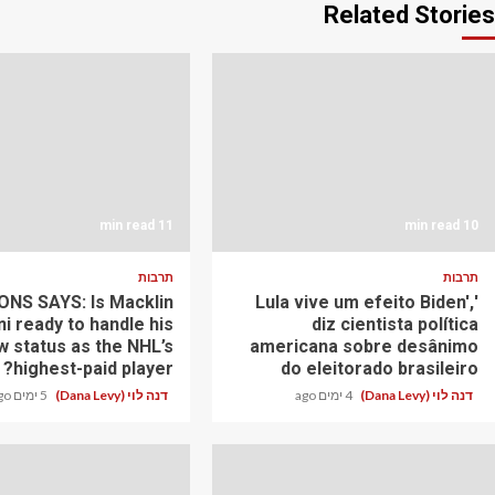
Related Stories
11 min read
10 min read
תרבות
תרבות
NS SAYS: Is Macklin
'Lula vive um efeito Biden',
ni ready to handle his
diz cientista política
w status as the NHL’s
americana sobre desânimo
highest-paid player?
do eleitorado brasileiro
דנה לוי (Dana Levy)
4 ימים ago
דנה לוי (Dana Levy)
5 ימים ago