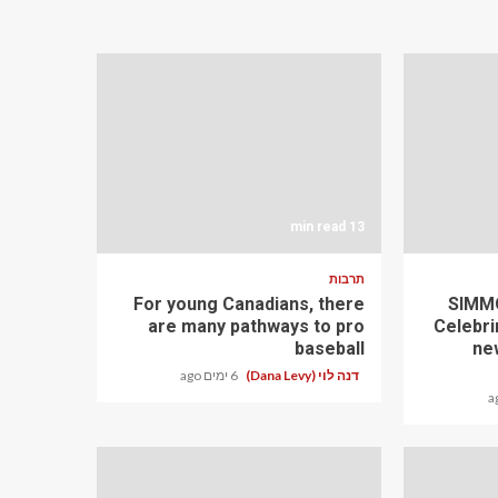
13 min read
תרבות
For young Canadians, there
SIMMO
are many pathways to pro
Celebri
baseball
ne
דנה לוי (Dana Levy)
6 ימים ago