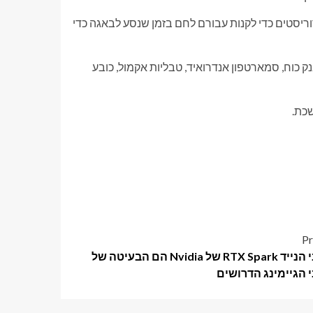
חשוד הודה שקיבל N1,000 מחשודים בטרוריסטים כדי לקנות עבורם לחם בזמן שנסע לבאגה כדי
נק כוח, סמארטפון אנדרואיד, טבליות אקמול, כובע
כת.
Pr
מחשבי הנייד RTX Spark של Nvidia הם הבעיטה של ​​
הגיימינג הדרושים