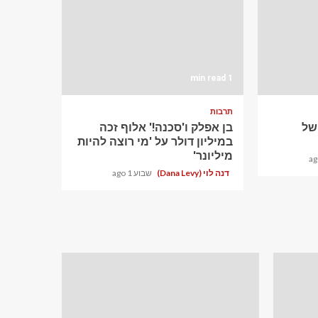
1 min read
תרבות
ם של
בן אפלק ו'סכנה!' אלוף זכה
במיליון דולר על 'מי רוצה להיות
מיליונר'
דנה לוי (Dana Levy)
שבוע 1 ago