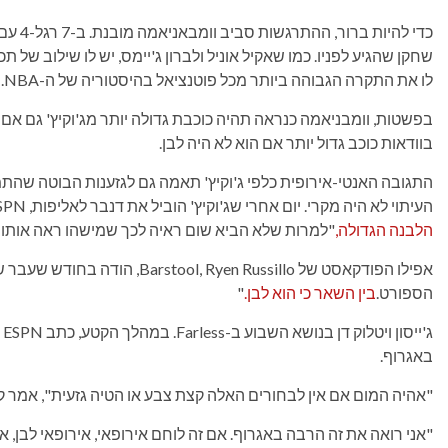
כדי לה
שחקן שהגיע לפניו. כמו שאקיל אוניל ולברון ג'יימס, יש לו שילוב של 
לו את התקרה הגבוהה ביותר מכל פוטנציאל בהיסטוריה של ה-NBA.
בפשטות, וומבניאמה כנראה תהיה כוכבת גדולה יותר מג'וקיץ' גם אם הם
בוודאות כוכב גדול יותר אם הוא לא היה לבן.
התגובה האנטי-אירופית כלפי ג'וקיץ' תאמה גם לגזענות הבוטה שהת
העיתוי לא היה מקרי. יום אחרי שג'וקיץ' הוביל את דנבר לאליפות, ESPN פרסמה מאמר המתאר אותו בתור האחרון "
הלבנה הגדולה,
"למרות שלא הביא שום ראיה לכך שמישהו ראה אותו 
אפילו הפודקאסט של  Ryen Russillo
הספורט.
בין השאר כי הוא לבן.
"
ג'
באגרוף.
"אהיה המום אם אין לבחורים האלה קצת צבע או הטיה גזעית", אמר קים
"אני רואה את זה הרבה באגרוף. אם זה לוחם אירופאי, אירופאי לבן, 