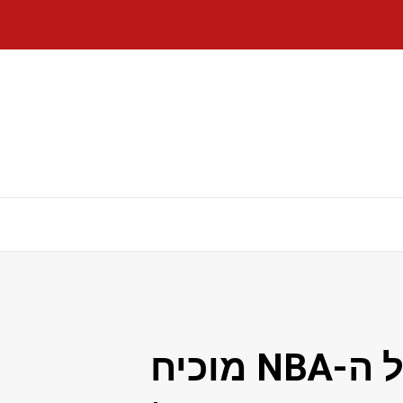
חיבוק של וומבי כפנים של ה-NBA מוכיח