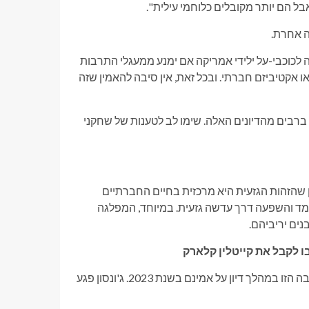
אבל הם יותר מקובלים כלוחמי עילית".
ה אחרת.
כפי שעשתה לכוכבי-על ילידי אמריקה אם ימנע ממעגלי התרבות
או אקטיביזם חברתי. ובכל זאת, אין סיבה להאמין שזה
י ברבים מהדיונים האלה. שימו לב לטענות של שחקני
 שהזהות הגזעית היא מרכזית בחיים החברתיים
עמד והשפעה דרך עדשה גזעית. במיוחד, המפלגה
ים יריביהם.
הפעיל ואיש המדיה החברתית ד"ר עומר ג'ונסון ניסח את הפרספקטיבה הזו במהלך דיון על אמינם בשנת 2023. ג'ונסון פגע