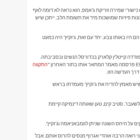
יות ברור, ההתרגשות סביב וומבאניאמה מובנת. ב-7 רגל-4 עם כישורי שמירה וזריקת ג'אמפ, הוא נראה לא דומה לאף
תכונות פיזיות שמושכות מיד את תשומת הלב. ייתכן שיש
 היו באותו צבע. יחד עם זאת, ג'וקיץ' היה כמעט
מודדה קייטלין קלארק בכדורסל הנשים ובסביבתה.
התקווה
דרך העדשה הזו.
Barstool,, הודה בחודש שעבר שיש מאמץ להדיח את ג'וקיץ' מעמדתו בראש
ייסון ויטלוק דן בנושא השבוע ב-Farless. במהלך הקטע, כתב ESPN לשעבר, סטיב קים, טען שאותה דינמיקה קיימת
 על היחס השונה שניתן לוומבאניאמה וג'וקיץ'.
אני רואה הרבה אוהדי אגרוף מנסים להרוס אותם. אבל