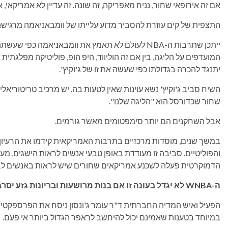
אם זה אירופאי שחור, נניח מאפריקה, זה שונה. זה עדיין לא אמריקאי, 
התצפית של קים עוזרת להסביר מדוע עלייתו של וומבאניאמה מרגיש
ייתכן שתרבות ה-NBA לעולם לא תאמץ את וומבאניאמה 
המועדפים על הליגה, בין אם זה הוליווד, היפ הופ, פוליטיקה מפלגתית 
יתנגד להכרה בגדולתו כפי שעשה את זו של ג'וקיץ'.
השיח סביב ג'וקיץ' נשא עוינות שאין לטעות בה. יש מרכיב טריטוריאל
שחור שכדורסל הוא "הליגה שלנו".
אבל השחקנים הם יותר סימפטומים מאשר גורמים.
במשך שנים, מוסדות מרכזיים בתרבות האמריקאית קידמו את הרעיון
והפוליטיים. סביבה זו מעודדת באופן טבעי אנשים לראות הישגים, מ
הדמוקרטית פעלה לשכנע אמריקאים שחורים שיש לראות באנשים לבנ
ה-WNBA לא יגדל בעונה זו אם בנות מרושעות ובריונות גזע יסרבו לקבל את קייטלין קלארק
במיוחד בטענות שאמינם יכול להיחשב לראפר הגדול ביותר אי פעם.