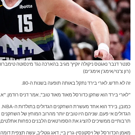
סנטר דנבר נאגטס ניקולה יוקיץ' מגיב בהארכה נגד מינסוטה טימברוולבס בבול ארנ
(רון צ'נוי/אימג'ן אימג'ים)
זה לא חדש. לארי בירד נתקל באותה תופעה בשנות ה-80.
"לארי בירד הוא שחקן כדורסל מאוד מאוד טוב", אמר דניס רודמן. "אב
הגדולים אי פעם. שניהם היו טובים יותר מהרוב המוחץ של השחקנים 
תרבותיים ממשיכים להציג את הספורטאים הלבנים כפחות אתלטים, פ
מאמן הכדורסל של ויסקונסין-גרין ביי, דאג גוטליב, עשה תצפית דומה ב-024