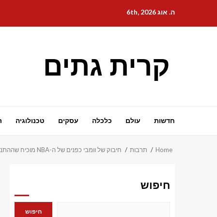
Ski
ה. אוג 6th, 2026
t
conten
קרית גתים
חדשות
עולם
כלכלה
עסקים
טכנולוגיה
ת
Home
תרבות
חיבוק של וומבי כפנים של ה-NBA מוכיח שההתנגדות לג'וקיץ' תמיד הייתה גזעית | בובי בורק
חיפוש
חיפוש