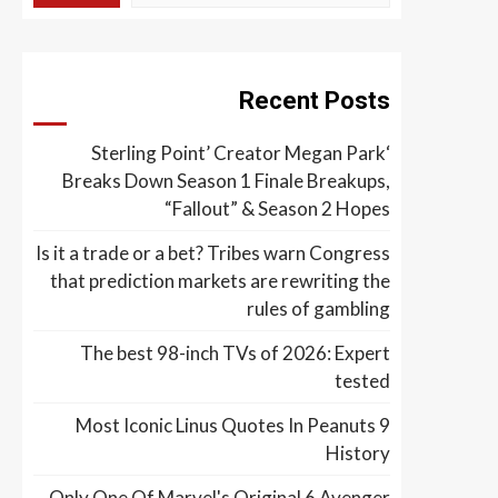
Recent Posts
‘Sterling Point’ Creator Megan Park
Breaks Down Season 1 Finale Breakups,
“Fallout” & Season 2 Hopes
Is it a trade or a bet? Tribes warn Congress
that prediction markets are rewriting the
rules of gambling
The best 98-inch TVs of 2026: Expert
tested
9 Most Iconic Linus Quotes In Peanuts
History
Only One Of Marvel's Original 6 Avenger