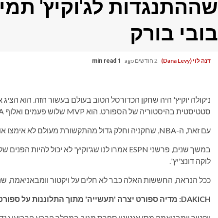
שההתנגדות לג'וקיץ' תמיד
בובי בורק
דנה לוי (Dana Levy)
2 חודשים ago
1 min read
ניקולה יוקיץ' היה שחקן הכדורסל הטוב בעולם בעשור הזה. הוא הציג
סטטיסטית בהיסטוריה של הספורט. הוא MVP שלוש פעמים ואלוף NBA.
עם זאת, ה-NBA, שחקניה וחלק גדול מהתקשורת מעולם לא אימצו אותו במלואו כדמות הבכירה של הספורט.
לוקה דונצ'יץ'.
ככל הנראה, החששות האלה כבר לא חלים על ויקטור וומבאניאמה, שנ
DAKICH: מדיה ספורט יצרה 'תעשייה' מתוך התלוננות על ספורטאים לבנים כמו קייטלין קלארק
ויקטור וומבניאמה מסן אנטוניו ספרס מגיב במהלך הרבע הרביעי נג