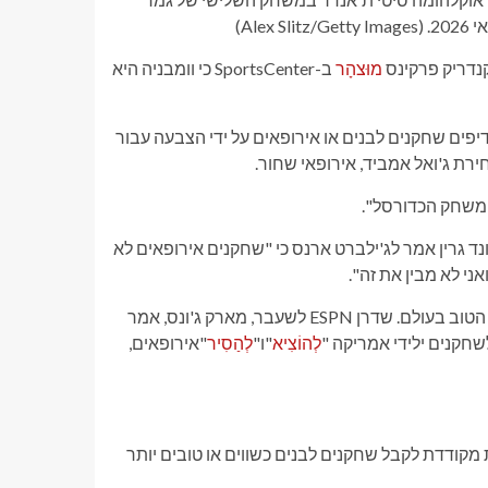
(Alex Slitz/Getty Images)
מוּצהָר
ב-SportsCenter כי וומבניה היא
יעי ה-MVP להוכיח שהם לא מעדיפים שחקנים לבנים או אירופאים על ידי הצבעה עבור
ירת ג'ואל אמביד, אירופאי שחור.
משחק הכדורסל".
ונד גרין אמר לג'ילברט ארנס כי "שחקנים אירופאים לא
ני לא מבין את זה".
גם לאחר שג'וקיץ' סיפק תואר, רבים נותרו מהססים להכיר בו כשחקן הטוב בעולם. שדרן ESPN לשעבר, מארק ג'ונס, אמר
לשחקנים ילידי אמריקה "
לְהוֹצִיא
"ו"
לְהַסִיר
"אירופאים,
מקודדת לקבל שחקנים לבנים כשווים או טובים יותר