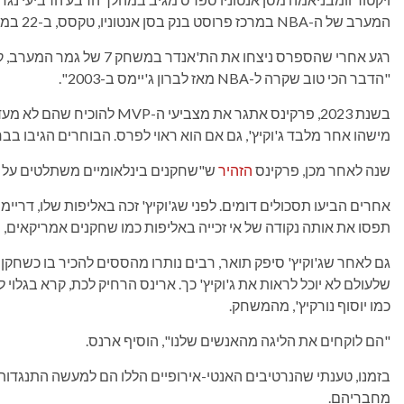
המערב של ה-NBA במרכז פרוסט בנק בסן אנטוניו, טקסס, ב-22 במאי 2026.
רגע אחרי שהספרס ניצחו את הת'אנדר במשחק 7 של גמר המערב, קנדריק פרקינס
"הדבר הכי טוב שקרה ל-NBA מאז לברון ג'יימס ב-2003".
בשנת 2023, פרקינס אתגר את מצב
מישהו אחר מלבד ג'וקיץ', גם אם הוא ראוי לפרס. הבוחרים הגיבו בבח
שנה לאחר מכן, פרקינס
הזהיר
ש"שחקנים בינלאומיים משתלטים על 
אחרים הביעו תסכולים דומים. לפני שג'וקיץ' זכה באליפות שלו, דריימ
תפסו את אותה נקודה של אי זכייה באליפות כמו שחקנים אמריקאים, וא
שלעולם לא יוכל לראות את ג'וקיץ' כך. ארינס הרחיק לכת, קרא בגלוי 
כמו יוסוף נורקיץ', מהמשחק.
"הם לוקחים את הליגה מהאנשים שלנו", הוסיף ארנס.
בזמנו, טענתי שהנרטיבים האנטי-אירופיים הללו הם למעשה התנגדות 
מחבריהם.