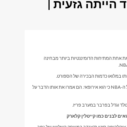
 הייתה גזעית |
 את אחת המתיחות הדומיננטיות ביותר מבחינה
במשך שנים, פרשני ESPN אמרו לנו שג'וקיץ' לא יכול להיות הפנים של ה-NBA כי הוא אירופאי. הם אמרו את אותו הדבר על
ולד וגדל בפרבר במערב פריז.
ד אוקלהומה סיטי ת'אנדר במשחק השלישי של גמר