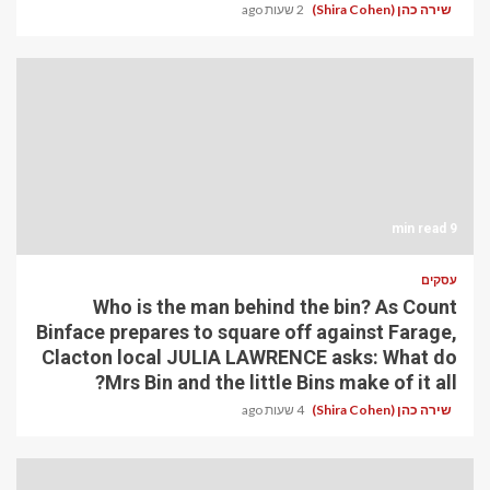
שירה כהן (Shira Cohen)
2 שעות ago
9 min read
עסקים
Who is the man behind the bin? As Count
Binface prepares to square off against Farage,
Clacton local JULIA LAWRENCE asks: What do
Mrs Bin and the little Bins make of it all?
שירה כהן (Shira Cohen)
4 שעות ago