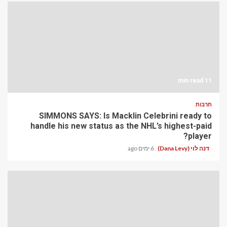
11 min read
תרבות
SIMMONS SAYS: Is Macklin Celebrini ready to
handle his new status as the NHL’s highest-paid
player?
דנה לוי (Dana Levy)
6 ימים ago