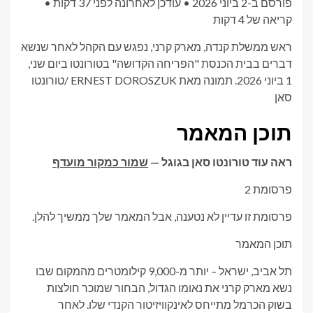
פורסם ב-2 ביוני 2026
•
עודכן לאחרונה לפני 37 דקות
•
קריאה של 4 דקות
ראש ממשלת קנדה, מארק קרני, נפגש עם הקהל לאחר שנשא
דברים בבית הכנסת "הפריחה הקדושה" בטורונטו ביום שני,
1 ביוני 2026.
תמונה מאת ERNEST DOROSZUK
/
טורונטו
סאן
תוכן המאמר
ראה עוד טורונטו סאן בגוגל —
שמור כמקור מועדף
פרסומת 2
פרסומת זו עדיין לא נטענה, אבל המאמר שלך ממשיך להלן.
תוכן המאמר
תל אביב, ישראל – יותר מ-9,000 קילומטרים מהמקום שבו
נשא מארק קרני את נאומו הגדול, הבחור שמוכר חולצות
בשוק הכרמל מתייחס לאינקוויזיטור הקנדי שלו. לאחר