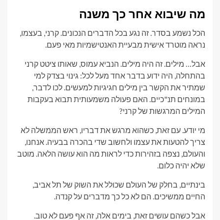
מה שיבוא אחר כך משנה
הכל נשמע בסדר. זה נגע בכל הדברים הנכונים. קרני, בעצמו,
נראה מוטרד אישית מבעיית האנטישמיות מאי פעם.
אבל… מילים. זה היה מילים. הנביא עמוס, שאותו ציטט קרני
בהתחלה, היה ידוע בדבר אחד מעל לכל: גינוי בצדק למי
שמתיר את הקשר בין מילים חגיגיות למעשים. לכו לדבר,
במונחים תנ"כיים. האם פעולה משמעותית תבוא בעקבות
המילים המרגשות של קרני?
מי יודע. עם זאת, כשהוא מרגש את דבריו, ראש הממשלה לא
צריך להטעות את עצמו ולחשוב שדי בהכרה בבעיה. אנחנו,
והעולם, נצפה בזהירות כדי לראות מה הוא עושה הלאה. מוטב
שלא יהיה כלום.
בינתיים, בחלק של העולם שכולל את השוק של תל אביב,
החיים ממשיכים. הם לא כל כך מדברים על קנדה.
אבל כשהם עושים זאת, בימים אלה, זה אף פעם לא טוב.