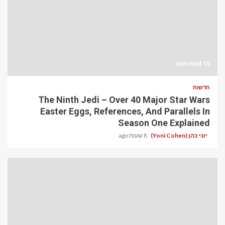
15 min read
חדשות
The Ninth Jedi – Over 40 Major Star Wars
Easter Eggs, References, And Parallels In
Season One Explained
יוני כהן (Yoni Cohen)
8 שעות ago