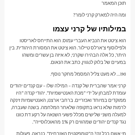
תוכן המאמר
ומה היה למארק קרני לומר?
במילותיו של קרני עצמו
הוא ציטט את הנביא העברי עמוס. הוא התייחס לאריסטו
ולפילוסוף צ'ארלס טיילור. הוא ציטט את המסורת היהודית. בין
היתר, כל אלה הבהירו שקרני, לא איזה בן עשרים ומשהו
במעיים של בלוק לנגווין, כתב את הנאום.
ואז… לא מעט צליל המסמל מחקר נוסף.
קרני אמר שהברית של קנדה – המילה שלו – עם קנדים יהודים
עומדת למבחן על ידי "מכת האנטישמיות". יהודי קנדה "היו
ממוקדים במיוחד ואכזריים. ברחבי ארצנו, האנטישמיות זינקה
לרמות שלא נראו בתקופה שלאחר המלחמה. בשנה שעברה,
למעלה משני שלישים מכלל פשעי השנאה על רקע דת כוונו
נגד קנדים יהודים שמהווים רק 1% מהאוכלוסייה".
מי אשם בכל זה? ה"קומפקטית האזרחית", כנראה. פעולות