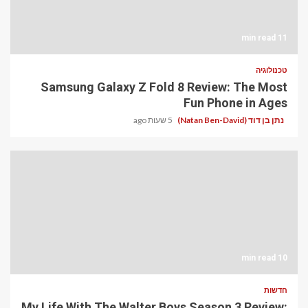
11 min read
טכנולוגיה
Samsung Galaxy Z Fold 8 Review: The Most
Fun Phone in Ages
נתן בן דוד (Natan Ben-David)
5 שעות ago
10 min read
חדשות
My Life With The Walter Boys Season 3 Review: