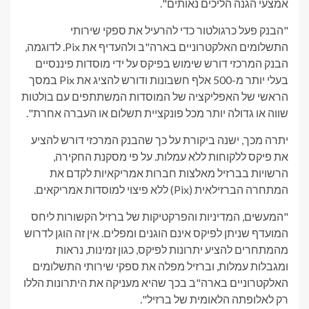
אמצעי הגנה הליכים נאותים".
"הבנק פעל כרגולטור כדי להרעיל את ספקי שירותי
התשלומים האלקטרוניים בארה"ב ולהעדיף את Pix. לדוגמה,
הבנק המרכזי דורש שימוש בפיקס על ידי מוסדות פיננסיים
בעלי יותר מ-500 אלף חשבונות ודורש להציג את Pix במסך
הראשי של האפליקציה של המוסדות המשתתפים עם בולטות
שווה או גדולה יותר מכל פונקציית תשלום או העברה אחרת".
יתרה מכך, ישנה ביקורת על כך שהבנק המרכזי דורש להציע
את פיקס ללקוחות ללא עמלות. על פי מסקנת החקירה,
הרשויות בברזיל מאלצות חברות אמריקאיות לקדם את
המתחרה הברזילאית (Pix) ללא פיצוי למוסדות אמריקאים.
"המעשים, המדיניות והפרקטיקות של ברזיל הקשורות ליחס
המועדף שניתן לפיקס אינם הוגנים ומפלים. אין זה הוגן לדרוש
מהמתחרים להציע יתרונות לפיקס, כגון זמינות, נראות
ומגבלות עמלות, וברזיל מפלה את ספקי שירותי התשלומים
האלקטרוניים בארה"ב בכך שהיא מעניקה את היתרונות הללו
רק לאלופתה הלאומית של ברזיל".