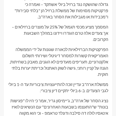
גדולה שהושקה נגד ברזיל ביולי אשתקד – ואמרה כי
פרקטיקות מסוימות של ממשלת ברזיל הן "בלתי סבירות"
ו"מכבידות או מגבילות את הסחר בארה"ב.
המסמך מציע מכסי תגמול של 25% על מוצרים ברזילאים –
אך צעדים אלה טרם הוגדרו ויידונו במהלך השבועות
הקרובים.
הפרקטיקות הברזילאיות לכאורה שגונות על ידי הממשלה
האמריקאית קשורות למסחר דיגיטלי ושירותי תשלום
אלקטרוניים, תעריפים מועדפים לא הוגנים, מאבק בשחיתות,
הגנה על קניין רוחני, גישה לשוק האתנול וכריתת יערות בלתי
חוקית.
ממשלת ארה"ב עדיין זוכה להתייעצויות ציבוריות עד ה-1 ביולי
לגבי הצעדים. ב-6 ביולי יתקיים דיון ציבורי.
נציג הסחר של ארה"ב, ג'יימיסון גריר, אמר כי היו לו "פגישות
בונות" ש"התעצמו בשבועות האחרונים" עם הנשיאים לואיז
אינאסיו לולה דה סילבה ודונלד טראמפ – וכי הוא מקווה