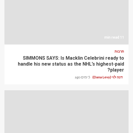
11 min read
תרבות
SIMMONS SAYS: Is Macklin Celebrini ready to
handle his new status as the NHL’s highest-paid
player?
דנה לוי (Dana Levy)
5 ימים ago