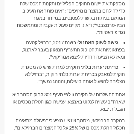
מספקת את יישום החוקים הפליליים ותקנות המכס שלה
כדי להילחם במוצרים מזויפים"; "אינו פותר את העיכוב
המוגזם בניתוח בקשות לפטנטים, במיוחד במגזר
הביו-פרמצבטי"; ו"אינו מקיים פעולות עקביות ומתמשכות
נגד פיראטיות".
גישה לשוק האתנול:
בשנת 2017, "ברזיל קטעה
בפתאומיות את הטיפול התעריף המאוזן בעבר לאתנול,
ומאז לא הציעה הדדיות ליצוא אמריקאי".
כריתת יערות בלתי חוקית:
למרות שיש לה מסגרת
חוקית למאבק בכריתת יערות בלתי חוקית, "ברזיל לא
הצליחה להפעיל אותה ביעילות, והנוהג נמשך".
אחת ההשלכות של חקירה זו לפי סעיף 301 לחוק הסחר היא
שארה"ב עשויה לנקוט באמצעי ענישה, כגון הטלת מכסים או
הגבלות יבוא.
במקרה הברזילאי, מסמך USTR מציע כי "פעולה מתאימה
תכלול החלת מכסים של 25% על כל המוצרים הברזילאים",