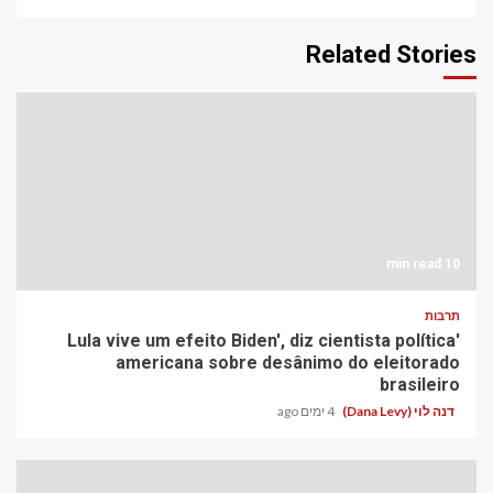
Related Stories
10 min read
תרבות
'Lula vive um efeito Biden', diz cientista política
americana sobre desânimo do eleitorado
brasileiro
דנה לוי (Dana Levy)
4 ימים ago