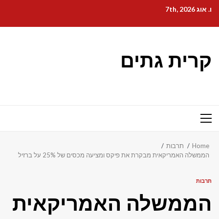
Ski
ו. אוג 7th, 2026
t
conten
קרית גתים
Primary
Menu
Home
תרבות
הממשלה האמריקאית מבקרת את פיקס ומציעה מכסים של 25% על ברזיל
תרבות
הממשלה האמריקאית