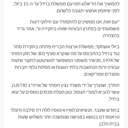
להמשיך את הדיאלוג הזה עם ממשלת ברזיל עד ה-15 ביולי,
לפני שיאמץ אמצעי תגובה כלשהם.
"עם זאת, אנו ממשיכים להתמודד עם חילוקי דעות
משמעותיים בפתרון הבעיות שזוהו בחקירה זו", אמר גריר
בהצהרה.
ביולי אשתקד, ממשלת ארצות הברית פתחה בחקירת סחר
נגד ברזיל בהתבסס על מה שנקרא סעיף 301 של חוק הסחר
של 1974, מכשיר משפטי המאפשר לוושינגטון לחקור שיטות
עבודה זרות הנחשבות בלתי הוגנות או מפלות כלפי חברות
ומוצרים אמריקאים.
ההליך, שנערך על ידי משרד נציג הסחר של ארה"ב (USTR),
עשוי להביא לצעדי תגמול, כגון הטלת מכסים נוספים על יצוא
ברזיל.
בחודש שעבר, הנשיאים לואיז אינאסיו לולה דה סילבה ודונלד
טראמפ דנו בנושא בפגישה שנמשכה יותר משלוש שעות
בבית הלבן.