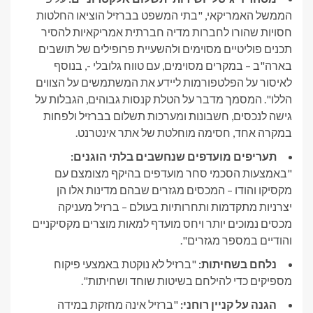
הממשל האמריקאי, "בתי המשפט בברזיל הוציאו החלטות
חסויות שהורו לחברות מדיה חברתית אמריקאיות להסיר
תכנים פוליטיים מסוימים ולהשעיית פרופילים של תושבים
בארה"ב – במקרים מסוימים, עם טווח גלובלי -, בנוסף
לאיסור על הפלטפורמות ליידע את המשתמשים על הצווים
הללו". המסמך מדבר על הטלת קנסות גבוהים, הגבלות על
גישה לנכסים, חשבונות ומערכות תשלום בברזיל ולפחות
במקרה אחד, חסימה מוחלטת של אתר אינטרנט.
תעריפים מועדפים שנחשבים בלתי הוגנים:
"באמצעות הסכמי סחר מועדפים בהיקף מצומצם עם
מקסיקו והודו – המכסים מגזרים שבהם מדינות אלו הן
יצרניות מתקדמות ותחרותיות בעולם – ברזיל מעניקה
מכסים נמוכים יותר ויחס מועדף למאות מוצרים מקסיקניים
והודיים במספר מגזרים".
נלחם בשחיתות:
"ברזיל לא נוקטת באמצעי פיקוח
מספיקים כדי להילחם בשיטות שוחד ושחיתות".
הגנה על קניין רוחני:
"ברזיל אינה מחזקת במידה