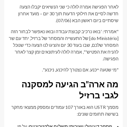
לאחר הפגישה אמרה לולה כי שני הנשיאים יקבלו הצעה
חדשה לסיים את חילוקי הדעות תוך 30 יום – מועד אחרון
שיסתיים ביום ראשון הבא (07/06).
"אמרתי: 'בואו נרכיב קבוצת עבודה ובואו נאפשר לבחור הזה
[do Ministério] של התעשייה והמסחר של ברזיל, יחד עם שר
המסחר שלכם, שבו בעוד 30 יום והציגו לנו הצעה כדי שנוכל
להניח את הפטיש'", אמרה לולה לעיתונאים זמן קצר לאחר
הפגישה.
"מי שטעה ייכנע. אם נצטרך להיכנע, ניכנע".
מה ארה"ב הגיעה למסקנה
לגבי ברזיל
מסמך USTR הוא באורך 107 עמודים ומספק ממצאי מחקר
בשישה תחומים שונים:
מסחר דיגיטלי ושירותי תשלום אלקטרוניים:
על פי