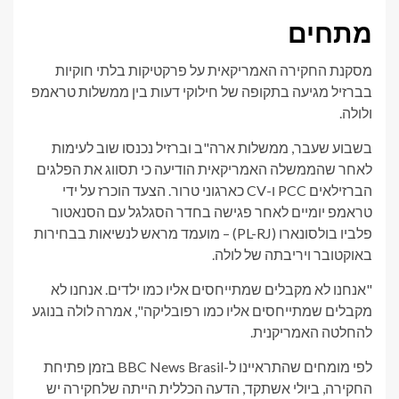
מתחים
מסקנת החקירה האמריקאית על פרקטיקות בלתי חוקיות
בברזיל מגיעה בתקופה של חילוקי דעות בין ממשלות טראמפ
ולולה.
בשבוע שעבר, ממשלות ארה"ב וברזיל נכנסו שוב לעימות
לאחר שהממשלה האמריקאית הודיעה כי תסווג את הפלגים
הברזילאים PCC ו-CV כארגוני טרור. הצעד הוכרז על ידי
טראמפ יומיים לאחר פגישה בחדר הסגלגל עם הסנאטור
פלביו בולסונארו (PL-RJ) – מועמד מראש לנשיאות בבחירות
באוקטובר ויריבתה של לולה.
"אנחנו לא מקבלים שמתייחסים אליו כמו ילדים. אנחנו לא
מקבלים שמתייחסים אליו כמו רפובליקה", אמרה לולה בנוגע
להחלטה האמריקנית.
לפי מומחים שהתראיינו ל-BBC News Brasil בזמן פתיחת
החקירה, ביולי אשתקד, הדעה הכללית הייתה שלחקירה יש