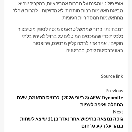
אופי פוליטי ומגינה על חברות אמריקאיות, במקביל שהיא
מביאה האשמות רבות סותרות ולא מדויקות – למרות שחלק
מההאשמות המסחריות הגיוניות.
"מבחינתי, ברור שממשל טראמפ מנסה לספק מוטיבציה
כלכלית כדי שהמכסים המוטלים על ברזיל לא יהיו בלתי
חוקיים", אמר אז גילרמה קליין מרטינס, פרופסור
באוניברסיטת לידס, בבריטניה.
Source link
Post
Previous
AEW Dynamite (3 ביוני 2026): כרטיס התאמה, שעת
navigation
התחלה ואיפה לצפות
Next
גופה נמצאה בחיפוש אחר נעדר בן 11 שיצא לשחות
בנהר על רקע גל חום