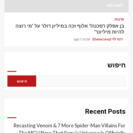
1 min read
תרבות
בן אפלק ו'סכנה!' אלוף זכה במיליון דולר על 'מי רוצה
להיות מיליונר'
דנה לוי (Dana Levy)
שבוע 1 ago
חיפוש
חיפוש
Recent Posts
Recasting Venom & 7 More Spider-Man Villains For
The MCU Now That Sony's Universe Is Officially