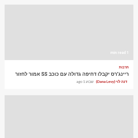
1 min read
תרבות
ריינג'רס יקבלו דחיפה גדולה עם כוכב SS אמור לחזור
דנה לוי (Dana Levy)
שבוע 1 ago