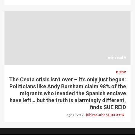
9 min read
עסקים
The Ceuta crisis isn't over – it's only just begun:
Politicians like Andy Burnham claim 98% of the
migrants who invaded the Spanish enclave
have left… but the truth is alarmingly different,
finds SUE REID
שירה כהן (Shira Cohen)
7 שעות ago