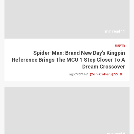
11 min read
חדשות
Spider-Man: Brand New Day’s Kingpin
Reference Brings The MCU 1 Step Closer To A
Dream Crossover
יוני כהן (Yoni Cohen)
49 דקות ago
8 min read