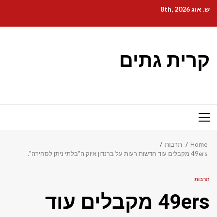
Ski
ש. אוג 8th, 2026
t
conten
קרית גתים
Primary
Menu
Home
תרבות
49ers מקבלים עוד חדשות רעות על ברנדון איוק ה"בלתי ניתן לסחירה".
תרבות
49ers מקבלים עוד