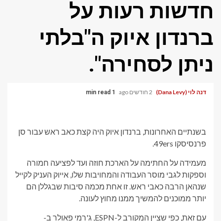
חדשות רעות על
ברנדון איוק ה"בלתי
ניתן לסחירה".
דנה לוי (Dana Levy)
2 חודשים ago
1 min read
בשנתיים האחרונות, ברנדון איוק היה קצת כאב ראש עבור סן
פרנסיסקו 49ers.
מעמידה על החתימה על הארכת חוזה ועד לפציעה חמורה
וספקות לגבי מוסר העבודה והמחויבות שלו, אייוק העניק לקייל
שנהאן הרבה כאבי ראש. זו אחת מכמה סיבות שבגללן הם
יותר ממוכנים להמשיך ממנו מחוץ לעונה.
עם זאת, כפי שציין המקורב ל-ESPN, ג'רמי פאולר ב-