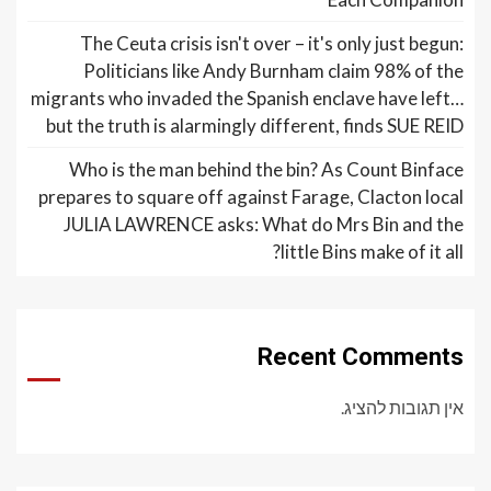
The Ceuta crisis isn't over – it's only just begun:
Politicians like Andy Burnham claim 98% of the
migrants who invaded the Spanish enclave have left…
but the truth is alarmingly different, finds SUE REID
Who is the man behind the bin? As Count Binface
prepares to square off against Farage, Clacton local
JULIA LAWRENCE asks: What do Mrs Bin and the
little Bins make of it all?
Recent Comments
אין תגובות להציג.