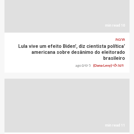
10 min read
תרבות
'Lula vive um efeito Biden', diz cientista política
americana sobre desânimo do eleitorado
brasileiro
דנה לוי (Dana Levy)
5 ימים ago
11 min read