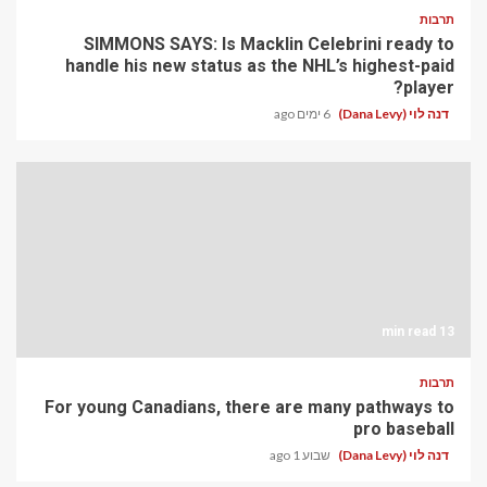
תרבות
SIMMONS SAYS: Is Macklin Celebrini ready to
handle his new status as the NHL’s highest-paid
player?
דנה לוי (Dana Levy)
6 ימים ago
13 min read
תרבות
For young Canadians, there are many pathways to
pro baseball
דנה לוי (Dana Levy)
שבוע 1 ago