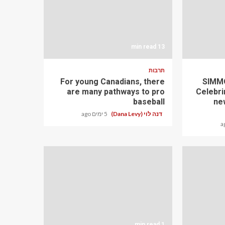
13 min read
תרבות
For young Canadians, there
SIMMO
are many pathways to pro
Celebri
baseball
ne
דנה לוי (Dana Levy)
5 ימים ago
1 min read