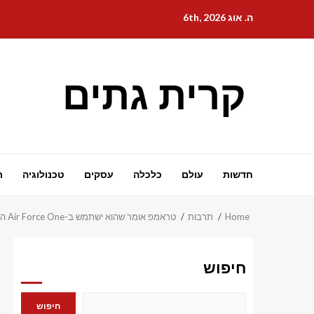
Ski
ה. אוג 6th, 2026
t
conten
קרית גתים
חדשות
עולם
כלכלה
עסקים
טכנולוגיה
ת
Home
תרבות
טראמפ אומר שהוא ישתמש ב-Air Force One הישן כדי לנסוע לבריטניה, כשגם מטוס חדש יגיע לשם
חיפוש
חיפוש