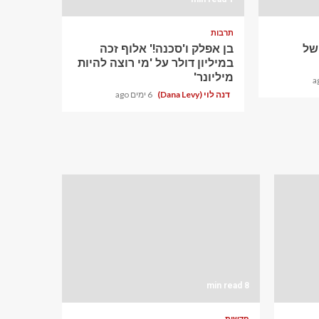
תרבות
ם של
בן אפלק ו'סכנה!' אלוף זכה
במיליון דולר על 'מי רוצה להיות
מיליונר'
דנה לוי (Dana Levy)
6 ימים ago
8 min read
חדשות