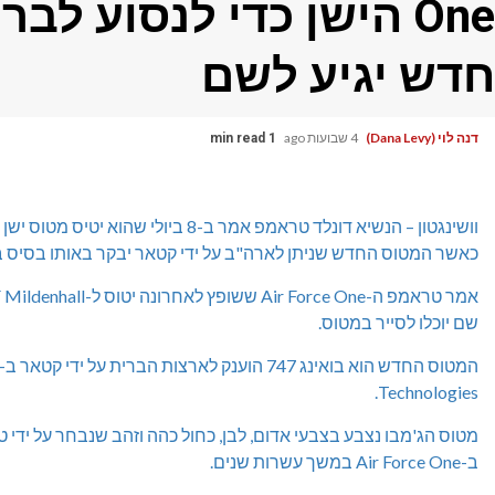
One הישן כדי לנסוע לב
חדש יגיע לשם
דנה לוי (Dana Levy)
4 שבועות ago
1 min read
וושינגטון – הנשיא דונלד טראמפ אמר ב-8 
כאשר המטוס החדש שניתן לארה"ב על ידי קטאר יבקר באותו בסיס בבריטניה, על
אמר טראמפ
ה-Air Force One ששופץ לאחרונה
שם יוכלו לסייר במטוס.
המטוס החדש הוא בואינג 747
הוענק לארצות הברית על ידי קטאר ב-2025
Technologies.
מטוס הג'מבו נצבע בצבעי אדום, לבן, כחול כהה וזהב שנבחר על ידי
ב-Air Force One במשך עשרות שנים.