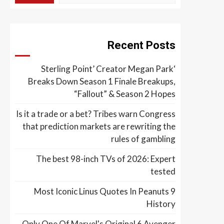
Recent Posts
‘Sterling Point’ Creator Megan Park
Breaks Down Season 1 Finale Breakups,
“Fallout” & Season 2 Hopes
Is it a trade or a bet? Tribes warn Congress
that prediction markets are rewriting the
rules of gambling
The best 98-inch TVs of 2026: Expert
tested
9 Most Iconic Linus Quotes In Peanuts
History
Only One Of Marvel's Original 6 Avenger