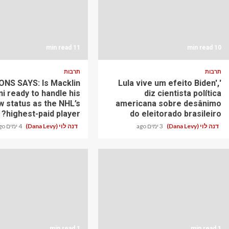
11 min read
10 min read
תרבות
תרבות
NS SAYS: Is Macklin
'Lula vive um efeito Biden',
ni ready to handle his
diz cientista política
w status as the NHL’s
americana sobre desânimo
highest-paid player?
do eleitorado brasileiro
דנה לוי (Dana Levy)
3 ימים ago
דנה לוי (Dana Levy)
4 ימים ago
1 min read
1 min read