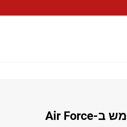
טראמפ אומר שהוא ישתמש ב-Air Force