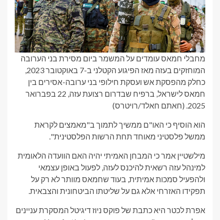
מחבלי חמאס עומדים על המשמר ביום מסירת בני הערובה
המוחזקים בעזה מאז הפיגוע הקטלני ב-7 באוקטובר 2023,
כחלק מהפסקת אש ועסקת חילופי בני ערובה-אסירים בין
חמאס לישראל, ברפיח שבדרום רצועת עזה, 22 בפברואר
2025.
(חאתם חאלד/רויטרס)
הוא הוסיף כי האו"ם ממשיך לתמוך ב"מאמצים לקראת
ממשל פלסטיני מאוחד תחת הרשות הפלסטינית".
מילשטיין אמר כי המבחן האמיתי יהיה האם הוועדה הלאומית
למינהל עזה רשאית להיכנס לעזה, לפעול באופן עצמאי
ולהפעיל סמכות אמיתית, בעוד שחמאס מוותר לא רק על
תפקידו האזרחי אלא גם על שליטתו הביטחונית והצבאית.
אפרת לכטר היא כתבת של פוקס ניוז דיגיטל המסקרת עניינים