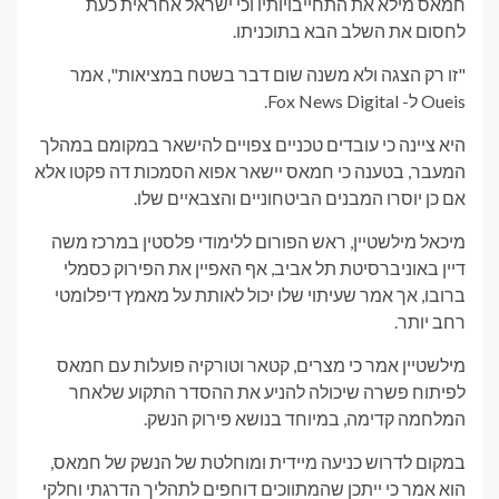
חמאס מילא את התחייבויותיו וכי ישראל אחראית כעת
לחסום את השלב הבא בתוכניתו.
"זו רק הצגה ולא משנה שום דבר בשטח במציאות", אמר
Oueis ל- Fox News Digital.
היא ציינה כי עובדים טכניים צפויים להישאר במקומם במהלך
המעבר, בטענה כי חמאס יישאר אפוא הסמכות דה פקטו אלא
אם כן יוסרו המבנים הביטחוניים והצבאיים שלו.
מיכאל מילשטיין, ראש הפורום ללימודי פלסטין במרכז משה
דיין באוניברסיטת תל אביב, אף האפיין את הפירוק כסמלי
ברובו, אך אמר שעיתוי שלו יכול לאותת על מאמץ דיפלומטי
רחב יותר.
מילשטיין אמר כי מצרים, קטאר וטורקיה פועלות עם חמאס
לפיתוח פשרה שיכולה להניע את ההסדר התקוע שלאחר
המלחמה קדימה, במיוחד בנושא פירוק הנשק.
במקום לדרוש כניעה מיידית ומוחלטת של הנשק של חמאס,
הוא אמר כי ייתכן שהמתווכים דוחפים לתהליך הדרגתי וחלקי