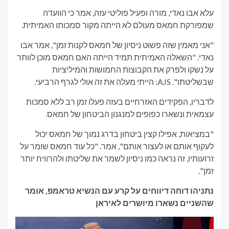
עלא אבו נאדי, מורה ופעיל פוליטי עזה, אמר כי הוועדה
שמפורקת חמאס מעולם לא הייתה מקור סמכותו האמיתית.
"אני מאמין שזה פשוט ניסיון של חמאס לקנות זמן", אמר אבו
נאדי. "השאלה האמיתית תמיד הייתה האם חמאס מוכן לוותר
על נשקו ולפרק את הקבוצות החמושות והמיליציות
שבשליטתו". AJS: הייתי מעלה את זה אולי לגרף הרביעי.
לדבריו, הפקידים האזרחיים בעזה פעלו זמן רב ללא סמכות
עצמאית ונשארו כפופים למנגנון הביטחון של חמאס.
"במציאות, אפילו קצין ביטחון בדרג נמוך של חמאס יכול
לעקוף אותם או לעצור אותם", אמר. "כל עוד חמאס שומר על
זרועותיו, זה נראה כמו ניסיון לשמר את שליטתו ולהרוויח יותר
זמן".
נתניהו דוחה דיווחים על קרע עם הנשיא טראמפ, אומר
שהשניים נשארו מיושרים לאיראן