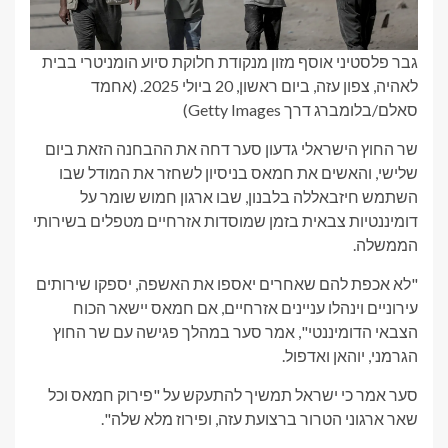
גבר פלסטיני אוסף מזון מנקודת חלוקת סיוע הומניטרי בבית
לאהיה, צפון עזה, ביום ראשון, 20 ביולי 2025.
(אחמד
סאלם/בלומברג דרך Getty Images)
שר החוץ הישראלי גדעון סער דחה את ההבחנה הזאת ביום
שלישי, והאשים את חמאס בניסיון לשחזר את המודל שבו
השתמש חיזבאללה בלבנון, שבו ארגון חמוש שומר על
דומיננטיות צבאית בזמן שמוסדות אזרחיים מטפלים בשירותי
הממשלה.
"לא אכפת להם שאחרים יאספו את האשפה, יספקו שירותים
עירוניים וינהלו עניינים אזרחיים, אם חמאס יישאר הכוח
הצבאי הדומיננטי", אמר סער במהלך פגישה עם שר החוץ
הגרמני, יוהאן ואדפול.
סער אמר כי ישראל תמשיך להתעקש על "פירוק חמאס וכל
שאר ארגוני הטרור ברצועת עזה, ופירוז מלא שלה".