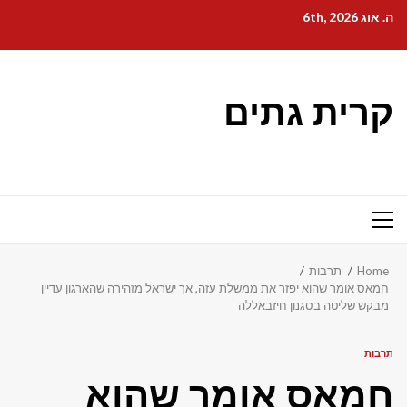
Ski
ה. אוג 6th, 2026
t
conten
קרית גתים
Primary
Menu
Home
תרבות
חמאס אומר שהוא יפזר את ממשלת עזה, אך ישראל מזהירה שהארגון עדיין
מבקש שליטה בסגנון חיזבאללה
תרבות
חמאס אומר שהוא