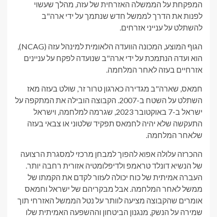
המפקחת על הממשלה האזרחית של עזה, מהלך שעשוי
לפנות את הדרך לממשל חדש שנתמך על ידי ארה"ב
להשתלט על ענייני אזרחים.
הגוף המוצע, המכונה הוועדה הלאומית למינהל עזה (NCAG),
הוא ועדה הנתמכת על ידי ארה"ב שנועדה לפקח על עניינים
אזרחיים בעזה לאחר המלחמה.
חמאס, שארה"ב מגדירה כארגון טרור זר, שולט בעזה מאז
השתלט על השטח ב-2007. הקבוצה הובילה את המתקפה על
ישראל ב-7 באוקטובר 2023, שגרמה למלחמה, וישראל
התעקשה שלא יהיה לחמאס תפקיד שלטוני או צבאי בעזה
שלאחר המלחמה.
ההכרזה עלולה אפוא להפוך למבחן מרכזי למסגרת הרצועה
של הנשיא דונלד טראמפ ולדיפלומטיה אזורית רחבה יותר.
העברה אמיתית של כוח יכולה לעזור לקדם את הקמתו של
ממשל לאחר המלחמה. אבל מבקריהם של ישראל וחמאס
אומרים שהקבוצה מציעה לוותר על נטל הממשל האזרחי תוך
שמירה על הנשק, מנגנון הביטחון וההשפעה האמיתית שלו