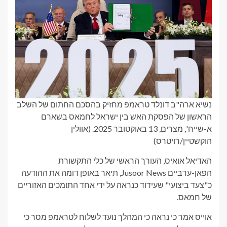
נשיא ארה"ב דונלד טראמפ מחזיק בהסכם החתום של השלב
הראשון של הפסקת האש בין ישראל לחמאס בשארם
א-שייח', מצרים, 13 באוקטובר 2025.
(אוולין
הוקשטיין/רויטרס)
האדיאל אואיס, העורך הראשי של כלי התקשורת
הפאן-ערביים Jusoor News, תיאר באופן דומה את ההודעה
כ"צעד ביצועי" שעידוד כנראה על ידי אחד התומכים האזוריים
של חמאס.
אוייס אמר כי נראה כי המהלך נועד לשלוח לטראמפ מסר כי