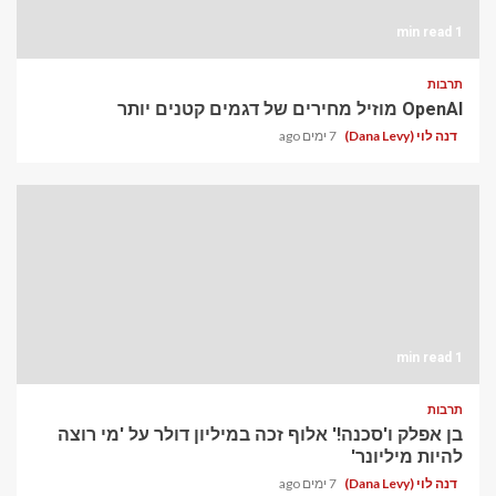
1 min read
תרבות
OpenAI מוזיל מחירים של דגמים קטנים יותר
דנה לוי (Dana Levy)
7 ימים ago
1 min read
תרבות
בן אפלק ו'סכנה!' אלוף זכה במיליון דולר על 'מי רוצה
להיות מיליונר'
דנה לוי (Dana Levy)
7 ימים ago