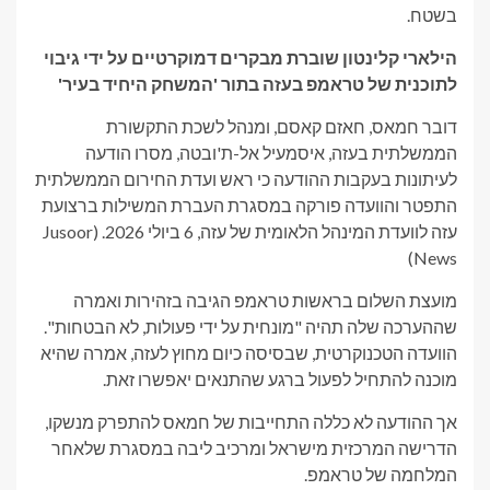
בשטח.
הילארי קלינטון שוברת מבקרים דמוקרטיים על ידי גיבוי
לתוכנית של טראמפ בעזה בתור 'המשחק היחיד בעיר'
דובר חמאס, חאזם קאסם, ומנהל לשכת התקשורת
הממשלתית בעזה, איסמעיל אל-ת'ובטה, מסרו הודעה
לעיתונות בעקבות ההודעה כי ראש ועדת החירום הממשלתית
התפטר והוועדה פורקה במסגרת העברת המשילות ברצועת
עזה לוועדת המינהל הלאומית של עזה, 6 ביולי 2026.
(Jusoor
News)
מועצת השלום בראשות טראמפ הגיבה בזהירות ואמרה
שההערכה שלה תהיה "מונחית על ידי פעולות, לא הבטחות".
הוועדה הטכנוקרטית, שבסיסה כיום מחוץ לעזה, אמרה שהיא
מוכנה להתחיל לפעול ברגע שהתנאים יאפשרו זאת.
אך ההודעה לא כללה התחייבות של חמאס להתפרק מנשקו,
הדרישה המרכזית מישראל ומרכיב ליבה במסגרת שלאחר
המלחמה של טראמפ.