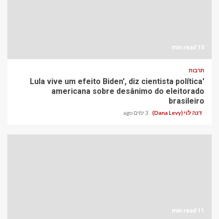
10 min read
תרבות
'Lula vive um efeito Biden', diz cientista política
americana sobre desânimo do eleitorado
brasileiro
דנה לוי (Dana Levy)
3 ימים ago
11 min read