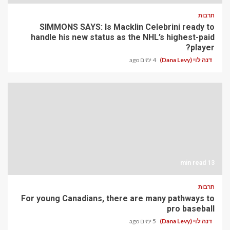
תרבות
SIMMONS SAYS: Is Macklin Celebrini ready to
handle his new status as the NHL’s highest-paid
player?
דנה לוי (Dana Levy)
4 ימים ago
13 min read
תרבות
For young Canadians, there are many pathways to
pro baseball
דנה לוי (Dana Levy)
5 ימים ago