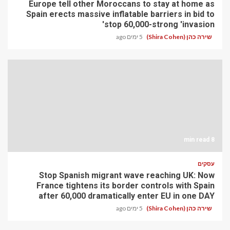
Europe tell other Moroccans to stay at home as
Spain erects massive inflatable barriers in bid to
stop 60,000-strong 'invasion'
שירה כהן (Shira Cohen)
5 ימים ago
8 min read
עסקים
Stop Spanish migrant wave reaching UK: Now
France tightens its border controls with Spain
after 60,000 dramatically enter EU in one DAY
שירה כהן (Shira Cohen)
5 ימים ago