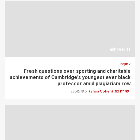
11 min read
עסקים
Fresh questions over sporting and charitable
achievements of Cambridge's youngest ever black
professor amid plagiarism row
שירה כהן (Shira Cohen)
5 ימים ago