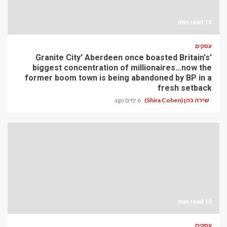
10 min read
עסקים
'Granite City' Aberdeen once boasted Britain's
biggest concentration of millionaires…now the
former boom town is being abandoned by BP in a
fresh setback
שירה כהן (Shira Cohen)
6 ימים ago
10 min read
עסקים