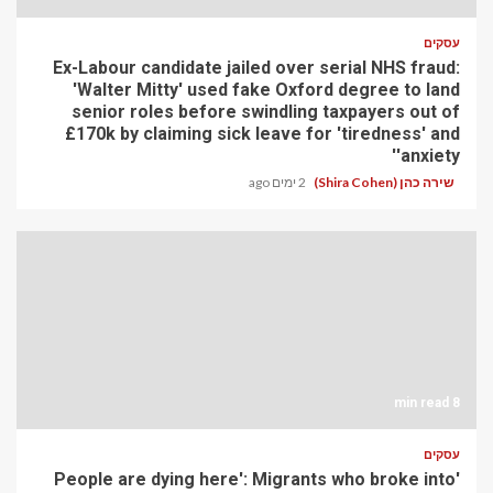
עסקים
Ex-Labour candidate jailed over serial NHS fraud:
'Walter Mitty' used fake Oxford degree to land
senior roles before swindling taxpayers out of
£170k by claiming sick leave for 'tiredness' and
'anxiety'
שירה כהן (Shira Cohen)
2 ימים ago
8 min read
עסקים
'People are dying here': Migrants who broke into