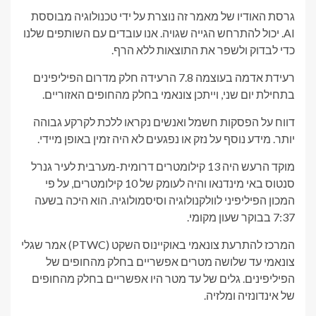
גרסת האודיו של מאמר זה נוצרת על ידי טכנולוגיה מבוססת
AI. יכול להתרחש הגייה שגויה. אנו עובדים עם השותפים שלנו
כדי לבדוק ולשפר את התוצאות ללא הרף.
רעידת אדמה בעוצמה 7.8 הרעידה חלק מדרום הפיליפינים
בתחילת יום שני, וייתכן צונאמי בחלק מהחופים האזוריים.
דווח על הפסקות חשמל ואנשים נקראו ללכת לקרקע גבוהה
יותר. מידע נוסף על נזק או נפגעים לא היה זמין באופן מיידי.
מוקד הרעש היה 13 קילומטרים דרומית-מערבית לעיר גנרל
סנטוס באי מינדנאו והיה לעומק של 10 קילומטרים, על פי
המכון הפיליפיני לוולקנולוגיה וסיסמולוגיה. הוא היכה בשעה
7:37 בבוקר שעון מקומי.
המרכז להתרעת צונאמי באוקיינוס ​​השקט (PTWC) אמר שגלי
צונאמי עד שלושה מטרים אפשריים בחלק מהחופים של
הפיליפינים. גלים של עד מטר היו אפשריים בחלק מהחופים
של אינדונזיה ומלזיה.