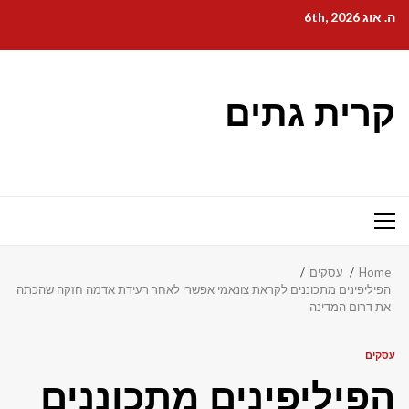
Ski
ה. אוג 6th, 2026
t
conten
קרית גתים
Primary
Menu
Home
עסקים
הפיליפינים מתכוננים לקראת צונאמי אפשרי לאחר רעידת אדמה חזקה שהכתה
את דרום המדינה
עסקים
הפיליפינים מתכוננים