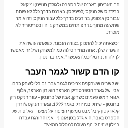
הם האריסון בארנס של הספרס (לגולדן סטייט) ומיקאל
ברידג'ס של הניקס (לפיניקס). בארנס בדרך כלל לא פותח
עבור סן אנטוניו, ברידג'ס בדרך כלל עבור הניקס, וזה אומר
שתשעה מתוך 10 הפותחים במשחק 1 יהיו בטריטוריה לא
מוכרת.
"כשאתה יכול להתכונן בצורה הנכונה, כשאתה עושה את
השגרה שלך, אתה מתייחס לזה כמו למשחק רגיל, זה מאפשר
לך להיות נורמלי ככל האפשר", אמר ברונסון.
קו הדם קשור לגמר העבר
יש קשרים ששחקנים צריכים לגמר עבר, גם בלי לשחק בהם.
אביו של גארד הספרס דילן הארפר הוא רון הארפר, אלוף
NBA חמש פעמים כשחקן. אביו של ברונסון – עוזר הניקס ריק
ברונסון – שיחק בניו יורק בגמר 1999, וגארד הניקס ג'ורדן
קלארקסון קיבל מבט ממעוף הציפור על מצעדי האליפות של
הספרס בעבר. הוא גדל בסן אנטוניו ואמו החורגת עבדה
במלון שהיה לו נוף מעולה למסלול המצעד.