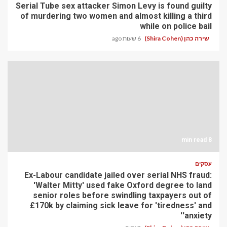
Serial Tube sex attacker Simon Levy is found guilty
of murdering two women and almost killing a third
while on police bail
שירה כהן (Shira Cohen)
6 שעות ago
8 min read
עסקים
Ex-Labour candidate jailed over serial NHS fraud:
'Walter Mitty' used fake Oxford degree to land
senior roles before swindling taxpayers out of
£170k by claiming sick leave for 'tiredness' and
'anxiety'