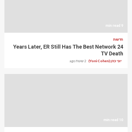
9 min read
חדשות
24 Years Later, ER Still Has The Best Network
TV Death
יוני כהן (Yoni Cohen)
2 שעות ago
10 min read