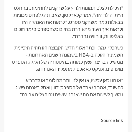
"היכולת לצלם תמונות ולרוץ על שחקנים לחתימות, בהחלט
הייתי הילד הזה", אמר קלארקסון, שאביו נהג לפרוט מכוניות
בבעלות כמה משחקני ספרס. "לראות את האנרגיה הזו
ולראות איך העיר מתעוררת בחיים כשהספרס בגמר וזוכים
באליפויות, זו חוויה נהדרת".
כשהכל ייגמר, יוכתר אלוף חדש. הקבוצה הזו תהיה הזכיינית
השמיניה הזוכה ב-NBA בשמונה השנים האחרונות –
ממשיכה בריצה שאין כמותה בהיסטוריה של הליגה. הספרס
מועדפים, ולניקס לא אכפת מתפקיד האנדרדוג.
"אנחנו כאן עכשיו, אז אין לנו יותר מה לומר או לדבר או
לחשוב", אמר הגארד של הספרס, דווין ואסל. "אנחנו פשוט
נמשיך לעשות את מה שאנחנו עושים וזה הצליח עבורנו".
Source link