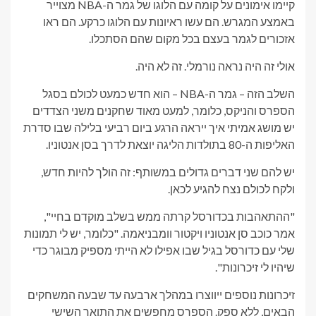
קיימו אימונים על קומה עם הלוגו של גמר ה-NBA מצוייר
באמצע המגרש. הם עשו ראיונות עם הלוגו כרקע. הם ראו
אזכורים לגמר בעצם בכל מקום שהם הסתכלו.
אולי זה היה נראה נורמלי. זה לא היה.
השלב הזה – גמר ה-NBA – הוא חדש כמעט לכולם בסגל
הספרס והניקס, כלומר, למעט מאוד שחקנים משני הצדדים
יש מושג אמיתי איך ייראה הרגע ביום רביעי בלילה שבו סדרת
האליפות ה-80 בתולדות הליגה יוצאת לדרך בסן אנטוניו.
יש להם שני דברים גדולים במשותף: זה הולך להיות חדש,
ולקח לכולם נצח להגיע לכאן.
"ההתאהבות בכדורסל קרתה ממש בשלב מוקדם בחיי",
אמר כוכב סן אנטוניו ויקטור וומבניאמה. "כלומר, יש לי תמונות
שלי עם כדורסל בגיל שבו אפילו לא הייתי מספיק מבוגר כדי
שיהיו לי זיכרונות".
זיכרונות נוספים ייווצרו במהלך ארבעה עד שבעה המשחקים
הבאים, ללא ספק. הספרס מחפשים את התואר השישי