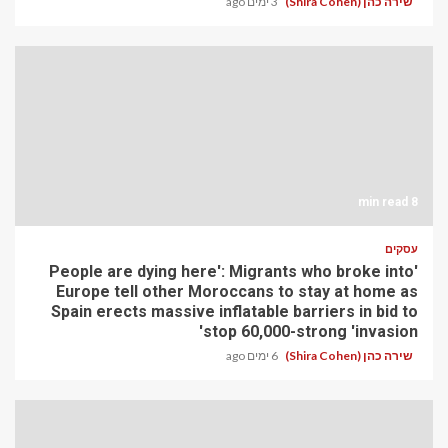
שירה כהן (Shira Cohen)
3 ימים ago
8 min read
עסקים
'People are dying here': Migrants who broke into
Europe tell other Moroccans to stay at home as
Spain erects massive inflatable barriers in bid to
stop 60,000-strong 'invasion'
שירה כהן (Shira Cohen)
6 ימים ago