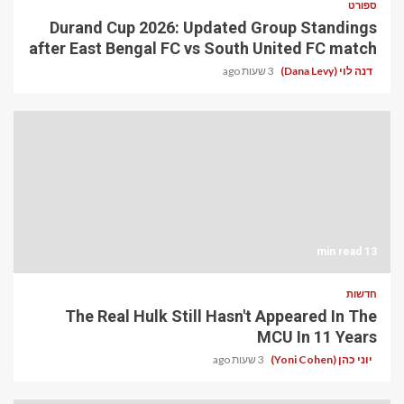
ספורט
Durand Cup 2026: Updated Group Standings
after East Bengal FC vs South United FC match
דנה לוי (Dana Levy)
3 שעות ago
13 min read
חדשות
The Real Hulk Still Hasn't Appeared In The
MCU In 11 Years
יוני כהן (Yoni Cohen)
3 שעות ago