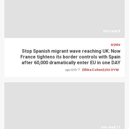
8 min read
עסקים
Stop Spanish migrant wave reaching UK: Now
France tightens its border controls with Spain
after 60,000 dramatically enter EU in one DAY
שירה כהן (Shira Cohen)
7 ימים ago
11 min read