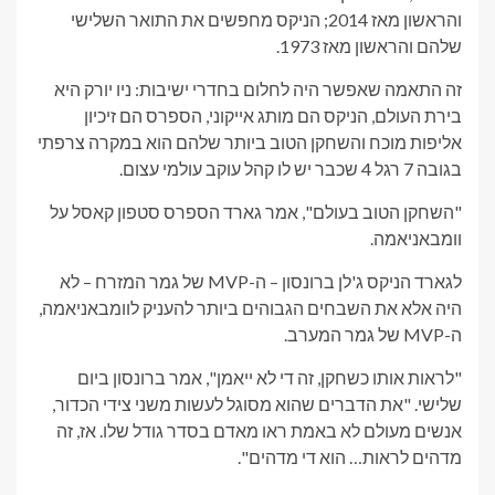
והראשון מאז 2014; הניקס מחפשים את התואר השלישי
שלהם והראשון מאז 1973.
זה התאמה שאפשר היה לחלום בחדרי ישיבות: ניו יורק היא
בירת העולם, הניקס הם מותג אייקוני, הספרס הם זיכיון
אליפות מוכח והשחקן הטוב ביותר שלהם הוא במקרה צרפתי
בגובה 7 רגל 4 שכבר יש לו קהל עוקב עולמי עצום.
"השחקן הטוב בעולם", אמר גארד הספרס סטפון קאסל על
וומבאניאמה.
לגארד הניקס ג'לן ברונסון – ה-MVP של גמר המזרח – לא
היה אלא את השבחים הגבוהים ביותר להעניק לוומבאניאמה,
ה-MVP של גמר המערב.
"לראות אותו כשחקן, זה די לא ייאמן", אמר ברונסון ביום
שלישי. "את הדברים שהוא מסוגל לעשות משני צידי הכדור,
אנשים מעולם לא באמת ראו מאדם בסדר גודל שלו. אז, זה
מדהים לראות… הוא די מדהים".