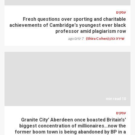
עסקים
Fresh questions over sporting and charitable
achievements of Cambridge's youngest ever black
professor amid plagiarism row
שירה כהן (Shira Cohen)
7 ימים ago
10 min read
עסקים
'Granite City' Aberdeen once boasted Britain's
biggest concentration of millionaires…now the
former boom town is being abandoned by BP in a