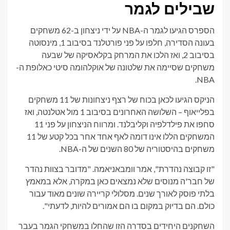
שבילים לגמר
הספרס הגיעו לגמר ה-NBA על ידי ניצחון ב-62 משחקים
בעונה הסדירה, חלפו על פני פורטלנד בסיבוב 1, מינסוטה
בסיבוב 2, ואז הלכו את המרחק בקלאסיקה של שבעה
משחקים שסיימה את שלטונה של אוקלהומה סיטי כאלופת ה-
NBA.
הניקס הגיעו לכאן בכוח של רצף ניצחונות של 11 משחקים
בפלייאוף – השלושה האחרונים בסיבוב 1 מול אטלנטה, ואז
סחפו את פילדלפיה וקליבלנד. ומרווח הניצחון על פני 11
המשחקים הללו אינו דומה לאף אחד אחר בכל קטע של 11
משחקים בהיסטוריה של 80 השנים של ה-NBA.
"זו קבוצה נהדרת", אמר וומבאניאמה. "מדובר בצוות נהדר
של חבר'ה מנוסים שלא נמצאים כאן במקרה, אלא במאמץ
בלתי פוסק לאורך שנים. מסלולי קריירה שונים מאוד עבור
כולם. הם בדיוק במקום בו הם אמורים להיות, לדעתי".
השחקנים היחידים בסדרה הזו שהחלו במשחקי הגמר בעבר