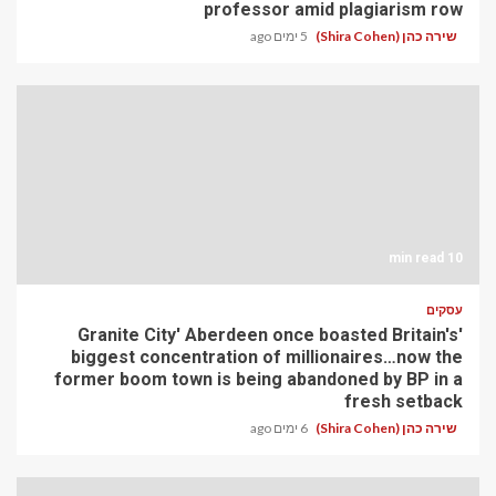
professor amid plagiarism row
שירה כהן (Shira Cohen)
5 ימים ago
10 min read
עסקים
'Granite City' Aberdeen once boasted Britain's
biggest concentration of millionaires…now the
former boom town is being abandoned by BP in a
fresh setback
שירה כהן (Shira Cohen)
6 ימים ago