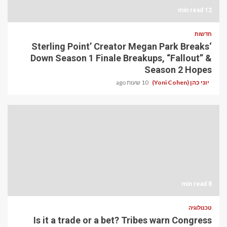
12 min read
חדשות
‘Sterling Point’ Creator Megan Park Breaks
Down Season 1 Finale Breakups, “Fallout” &
Season 2 Hopes
יוני כהן (Yoni Cohen)
10 שעות ago
8 min read
טכנולוגיה
Is it a trade or a bet? Tribes warn Congress