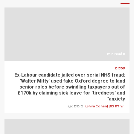
8 min read
עסקים
Ex-Labour candidate jailed over serial NHS fraud:
'Walter Mitty' used fake Oxford degree to land
senior roles before swindling taxpayers out of
£170k by claiming sick leave for 'tiredness' and
'anxiety'
שירה כהן (Shira Cohen)
2 ימים ago