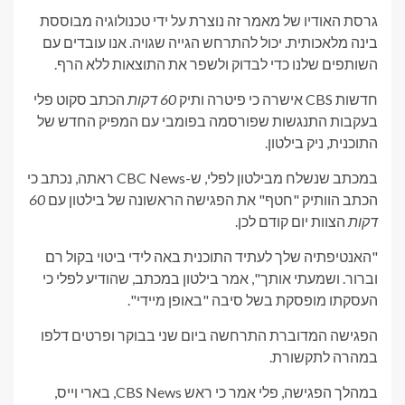
גרסת האודיו של מאמר זה נוצרת על ידי טכנולוגיה מבוססת
בינה מלאכותית. יכול להתרחש הגייה שגויה. אנו עובדים עם
השותפים שלנו כדי לבדוק ולשפר את התוצאות ללא הרף.
חדשות CBS אישרה כי פיטרה ותיק
60 דקות
הכתב סקוט פלי
בעקבות התנגשות שפורסמה בפומבי עם המפיק החדש של
התוכנית, ניק בילטון.
במכתב שנשלח מבילטון לפלי, ש-CBC News ראתה, נכתב כי
הכתב הוותיק "חטף" את הפגישה הראשונה של בילטון עם
60
דקות
הצוות יום קודם לכן.
"האנטיפתיה שלך לעתיד התוכנית באה לידי ביטוי בקול רם
וברור. ושמעתי אותך", אמר בילטון במכתב, שהודיע ​​לפלי כי
העסקתו מופסקת בשל סיבה "באופן מיידי".
הפגישה המדוברת התרחשה ביום שני בבוקר ופרטים דלפו
במהרה לתקשורת.
במהלך הפגישה, פלי אמר כי ראש CBS News, בארי וייס,