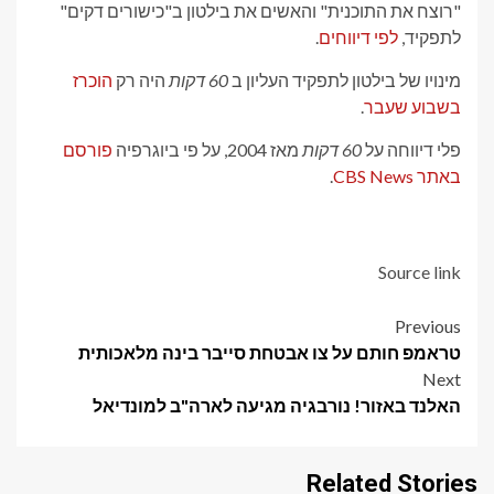
"רוצח את התוכנית" והאשים את בילטון ב"כישורים דקים"
לתפקיד,
לפי דיווחים
.
מינויו של בילטון לתפקיד העליון ב
60 דקות
היה רק
הוכרז
בשבוע שעבר
.
פלי דיווחה על
60 דקות
מאז 2004, על פי ביוגרפיה
פורסם
באתר CBS News
.
Source link
Post
Previous
טראמפ חותם על צו אבטחת סייבר בינה מלאכותית
navigation
Next
האלנד באזור! נורבגיה מגיעה לארה"ב למונדיאל
Related Stories