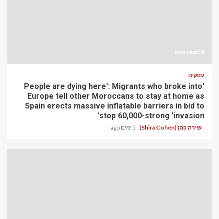
8 min read
עסקים
'People are dying here': Migrants who broke into
Europe tell other Moroccans to stay at home as
Spain erects massive inflatable barriers in bid to
stop 60,000-strong 'invasion'
שירה כהן (Shira Cohen)
5 ימים ago