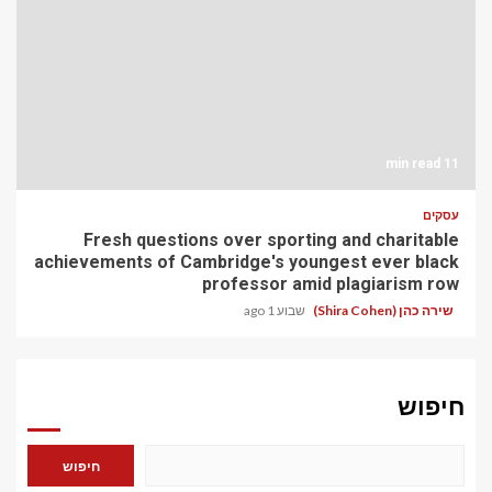
11 min read
עסקים
Fresh questions over sporting and charitable
achievements of Cambridge's youngest ever black
professor amid plagiarism row
שירה כהן (Shira Cohen)
שבוע 1 ago
חיפוש
חיפוש