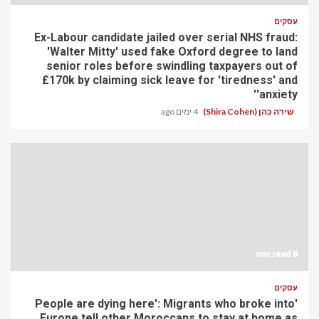
עסקים
Ex-Labour candidate jailed over serial NHS fraud:
'Walter Mitty' used fake Oxford degree to land
senior roles before swindling taxpayers out of
£170k by claiming sick leave for 'tiredness' and
'anxiety'
שירה כהן (Shira Cohen)
4 ימים ago
8 min read
עסקים
'People are dying here': Migrants who broke into
Europe tell other Moroccans to stay at home as