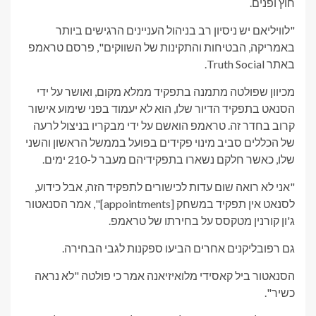
חוץ ופנים.
"לוויליאם יש ניסיון רב בניהול העניינים הרגישים ביותר
באמריקה, הבטיחות והתקינות של השווקים", פרסם טראמפ
באתר Truth Social.
מכיוון שפולטה מתמנה בתפקיד ממלא מקום, ואושר על ידי
הסנאט בתפקיד הדיור שלו, הוא לא יעמוד בפני שימוע אישור
קרוב בחדר זה. טראמפ הואשם על ידי מבקריו בניצול לרעה
של הכללים סביב מינוי פקידים בפועל בממשל הראשון והשני
שלו, כאשר חלקם נשארו בתפקידיהם מעבר ל-210 ימים.
"אני לא רואה שום עדות לכישורים לתפקיד הזה, אבל כידוע,
לסנאט אין תפקיד במשחק [appointments]", אמר הסנאטור
ג'ון קורנין מטקסס על בחירתו של טראמפ.
גם רפובליקנים אחרים הביעו ספקנות לגבי הבחירה.
הסנאטור ביל קאסידי מלואיזיאנה אמר כי פולטה "לא נראה
כשיר".