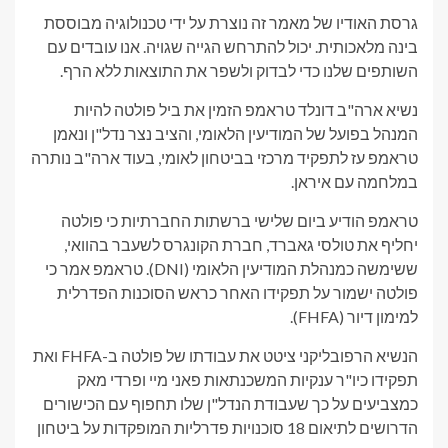
גרסת האודיו של מאמר זה נוצרת על ידי טכנולוגיה מבוססת
בינה מלאכותית. יכול להתרחש הגייה שגויה. אנו עובדים עם
השותפים שלנו כדי לבדוק ולשפר את התוצאות ללא הרף.
נשיא ארה"ב דונלד טראמפ הזמין את ביל פולטה להיות
המנהל בפועל של המודיעין הלאומי, והציב נצר נדל"ן ונאמן
טראמפ עז לתפקיד מרכזי בביטחון לאומי, בעוד ארה"ב נותרה
במלחמה עם איראן.
טראמפ הודיע ​​ביום שלישי ברשתות החברתיות כי פולטה
יחליף את טולסי גאברד, חברת הקונגרס לשעבר בהוואי,
ששימשה כמנהלת המודיעין הלאומי (DNI). טראמפ אמר כי
פולטה ישמור על תפקידו האחר כראש הסוכנות הפדרלית
למימון דיור (FHFA).
הנשיא הרפובליקני ציטט את עבודתו של פולטה ב-FHFA ואת
תפקידו כיו"ר ענקיות המשכנתאות פאני מיי ופרדי מאק
כמצביעים על כך שעבודת הנדל"ן שלו תחפוף עם הכישורים
הדרושים לתיאום 18 סוכנויות פדרליות המופקדות על ביטחון