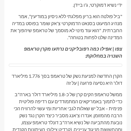
ידי נשיא דמוקרטי, ג'ו ביידן.
"ביל פולטה הוא בריון מפלגתי ללא ניסיון במודיעין", אמר
מנהיג המיעוט בסנאט הדמוקרטי צ'אק שומר בפוסט במדיה
החברתית. "הוא עוד מינוי לא מוסמך של טראמפ שיהפוך את
המדינה שלנו לפחות בטוחה".
צפו | אפילו כמה רפובליקנים נרתעו מקרן טראמפ
השנויה במחלוקת:
הקרן החדשה למניעת נשק של טראמפ בסך 1.776 מיליארד
דולר היא נסיעה פרועה | על זה
ממשל טראמפ הקים קרן של כ-1.8 מיליארד דולר בארה"ב
כדי לתמוך באמריקאים המתמודדים עם רדיפה פוליטית
פנימית – אבל יש שאלות לגבי אחריות ומי עשוי להרוויח הכי
הרבה מהמזומן. אנדרו צ'אנג מסביר כיצד הקרן נגד נשק
נובעת מהתביעה של נשיא ארה"ב דונלד טראמפ עצמו,
ומהחששות מניגוד עניינים. (קרדיט צילום: העיתונות הקנדית,