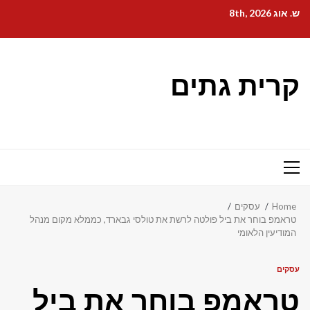
Ski
ש. אוג 8th, 2026
t
conten
קרית גתים
Primary
Menu
Home
עסקים
טראמפ בוחר את ביל פולטה לרשת את טולסי גבארד, כממלא מקום מנהל
המודיעין הלאומי
עסקים
טראמפ בוחר את ביל