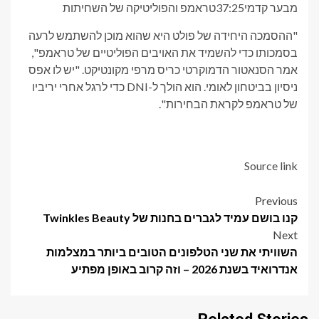
מבער קדמי
37:25
טראמפ והפוליטיקה של השחיתות
"ההסמכה היחידה של פולט היא שהוא מוכן להשתמש לרעה
בסמכותו כדי להשמיד את האויבים הפוליטיים של טראמפ",
אמר הסנאטור הדמוקרטי כריס מרפי מקונטיקט. "יש לו אפס
ניסיון בביטחון לאומי. הוא הולך ל-DNI כדי לרגל אחרי יריביו
של טראמפ לקראת הבחירות".
Source link
Post
Previous
קנו בושם עמיד לגברים בחנות של Twinkles Beauty
navigation
Next
השוויתי את שני הטלפונים הטובים ביותר במצלמות
אנדרואיד בשנת 2026 – וזה קרוב באופן מפתיע