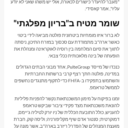
"מעבר להיעדר כישורים לכאורה, אולי יש משהו שאני לא יודע
עליו", אמר קאסידי.
שומר מטיח ב"בריון מפלגתי"
לא ברור איזו מומחיות ביטחונית פולטה מביאה לידי ביטוי
כאשר ארה"ב מתמודדת עם סכסוך במזרח התיכון, ניסתה
לתווך את סיום המלחמה בין רוסיה לאוקראינה ומנהלת את
הופעתה של בינה מלאכותית ככלי צבאי.
כנכדו של מייסד PulteGroup, אחד מבוני הבתים הגדולים
במדינה, פולטה חתך רצף קרבי ברשתות החברתיות
והשתמש בתפקידו ב-FHFA כדי לתקוף מתנגדים נחשפים
לממשל טראמפ.
זמנו בפיקוח על מימון המשכנתאות נקשר להפניות פליליות
להונאת משכנתאות מצד פקידי ציבור שביקש טראמפ
להעניש, כולל התובעת הכללית של ניו יורק לטיליה ג'יימס,
דמוקרטית; סנטור אדם שיף מקליפורניה; וליסה קוק, חברת
מועצת המנהלים של הפדרל ריזרב בארה"ב, אשר מונה על