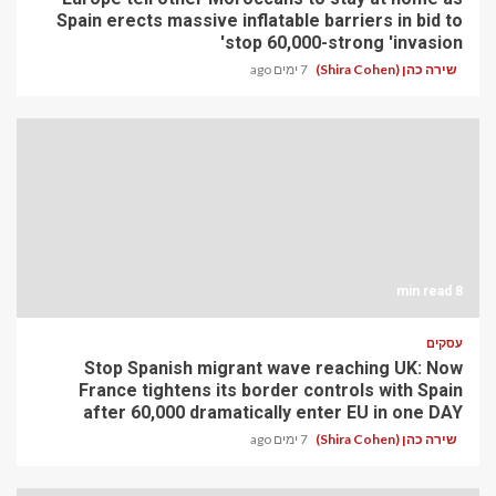
Spain erects massive inflatable barriers in bid to
stop 60,000-strong 'invasion'
שירה כהן (Shira Cohen)
7 ימים ago
8 min read
עסקים
Stop Spanish migrant wave reaching UK: Now
France tightens its border controls with Spain
after 60,000 dramatically enter EU in one DAY
שירה כהן (Shira Cohen)
7 ימים ago