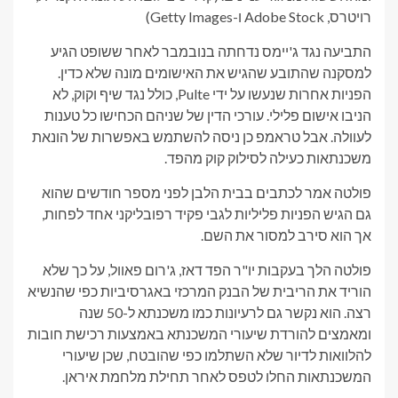
רויטרס, Adobe Stock ו-Getty Images)
התביעה נגד ג'יימס נדחתה בנובמבר לאחר ששופט הגיע
למסקנה שהתובע שהגיש את האישומים מונה שלא כדין.
הפניות אחרות שנעשו על ידי Pulte, כולל נגד שיף וקוק, לא
הניבו אישום פלילי. עורכי הדין של שניהם הכחישו כל טענות
לעוולה. אבל טראמפ כן ניסה להשתמש באפשרות של הונאת
משכנתאות כעילה לסילוק קוק מהפד.
פולטה אמר לכתבים בבית הלבן לפני מספר חודשים שהוא
גם הגיש הפניות פליליות לגבי פקיד רפובליקני אחד לפחות,
אך הוא סירב למסור את השם.
פולטה הלך בעקבות יו"ר הפד דאז, ג'רום פאוול, על כך שלא
הוריד את הריבית של הבנק המרכזי באגרסיביות כפי שהנשיא
רצה. הוא נקשר גם לרעיונות כמו משכנתא ל-50 שנה
ומאמצים להורדת שיעורי המשכנתא באמצעות רכישת חובות
להלוואות לדיור שלא השתלמו כפי שהובטח, שכן שיעורי
המשכנתאות החלו לטפס לאחר תחילת מלחמת איראן.