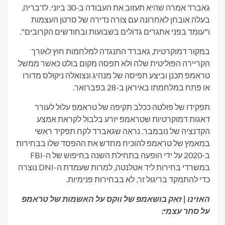
גאברד אמרה שהיא תעזוב את העבודה ב-30 ביוני. לדבריה,
בעלה אובחן לאחרונה עם צורה נדירה של סרטן העצמות
ו"עומד בפני אתגרים גדולים בשבועות ובחודשים הקרובים".
במקור דמוקרטית, גאברד התנגדה למלחמות חוץ לאורך
הקריירה הפוליטית שלה ולא תפסה מקום בולט כאשר ממשל
טראמפ תכנן וביצע תפיסה של מנהיג ונצואלה ניקולס מדורו
או פתח במלחמתו באיראן ב-28 בפברואר.
תפקידו של פולטה ככלב תקיפה של טראמפ עלול לעורר
דאגות דמוקרטיות שטראמפ יזרע בלבול לקראת אמצע
הקדנציה של נובמבר. נראה שגאברד לקח תפקיד ראשי
במאמץ של טראמפ להוכיח מחדש את ההפסד שלו בבחירות
ב-2020 על ידי הופעה בתחילת השנה בחיפוש של ה-FBI
במשרדי בחירות ליד אטלנטה, למרות שעמדת ה-DNI נוצרה
כדי להתמקד בריגול זר, לא בבחירות פנימיות.
האזינו | זאק בושאמפ של ווקס על האשמות של טראמפ
על סחר עצמי: