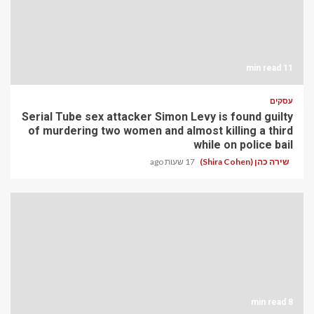
11 min read
עסקים
Serial Tube sex attacker Simon Levy is found guilty
of murdering two women and almost killing a third
while on police bail
שירה כהן (Shira Cohen)
17 שעות ago
8 min read