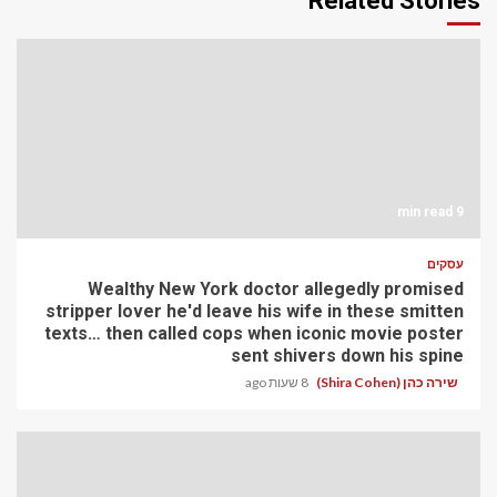
Related Stories
9 min read
עסקים
Wealthy New York doctor allegedly promised
stripper lover he'd leave his wife in these smitten
texts… then called cops when iconic movie poster
sent shivers down his spine
שירה כהן (Shira Cohen)
8 שעות ago