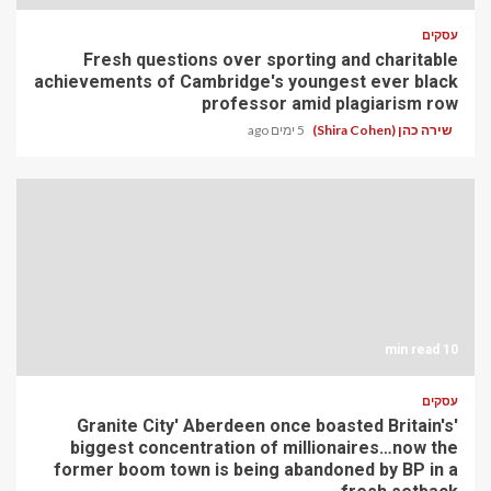
עסקים
Fresh questions over sporting and charitable
achievements of Cambridge's youngest ever black
professor amid plagiarism row
שירה כהן (Shira Cohen)
5 ימים ago
10 min read
עסקים
'Granite City' Aberdeen once boasted Britain's
biggest concentration of millionaires…now the
former boom town is being abandoned by BP in a