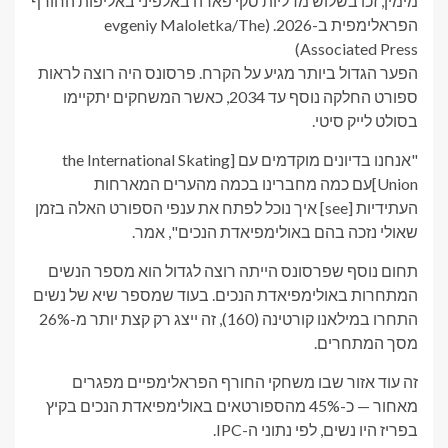
מימין, זכו בשלוש מדליות סקי פארה באלפיני באליפות החורף
הפראלימפית ב-2026.
(evgeniy Maloletka/The
Associated Press)
הפער הגדול ביותר מגיע על הקרח. פרסונס היה רוצה לראות
ספורט החלקה נוסף עד 2034, כאשר המשחקים יתקיימו
בסולט לייק סיטי.
"אנחנו בדיונים מוקדמים עם [the International Skating
Union]עם כמה מחברינו בכמה מהערים המארחות
העתידיות [see] איך נוכל לפתח את ענפי הספורט האלה בזמן
שאולי נזכה בהם באולימפיאדת הנכים", אמר.
תחום נוסף שפרסונס הייתה רוצה לגדול הוא מספר הנשים
המתחרות באולימפיאדת הנכים. בעוד שמספר שיא של נשים
התחרו במילאנו קורטינה (160), זה ייצג רק קצת יותר מ-26%
מסך המתחרים.
זה עוד אזור שבו משחקי החורף הפראלימפיים מפגרים
מאחור
—
כ-45% מהספורטאים באולימפיאדת הנכים בקיץ
בפריז היו נשים, לפי נתוני ה-IPC.