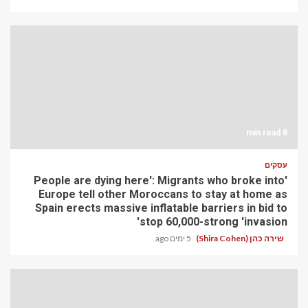
8 min read
עסקים
'People are dying here': Migrants who broke into
Europe tell other Moroccans to stay at home as
Spain erects massive inflatable barriers in bid to
stop 60,000-strong 'invasion'
שירה כהן (Shira Cohen)
5 ימים ago