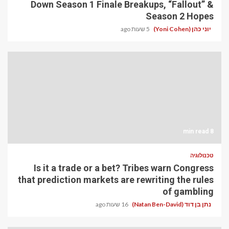
Down Season 1 Finale Breakups, “Fallout” &
Season 2 Hopes
יוני כהן (Yoni Cohen)
5 שעות ago
8 min read
טכנולוגיה
Is it a trade or a bet? Tribes warn Congress
that prediction markets are rewriting the rules
of gambling
נתן בן דוד (Natan Ben-David)
16 שעות ago