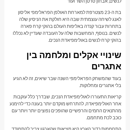
לנשים, אבחון סרטן השד ועוד
בת ה-23 מצטרפת למארחת האולפן הפראלימפי אליסון
לאנג לשיחה עוצמתית שבה היא חולקת את הניסיון שלה
בתחרות עבור קנדה באליפות העולם בהוקי קרח פארה
לנשים. בנוסף, המחשבות שלה על העובדה שעדיין לא נכללו
בהוקי קרח לנשים באולימפיאדת הנכים.
שינויי אקלים ומלחמה בין
אתגרים
בעוד שהמשחק הפראלימפי השנה שבר שיאים, זה לא הגיע
בלי אתגרים ומחלוקות.
קריאות התעוררו לאולימפיאדת הנכים, שבדרך כלל עוקבות
אחר האולימפיאדה, להתרחש מוקדם יותר בעונה כדי להימנע
מהתנאים החמים והרפשיים שהופכים נפוצים יותר ויותר עם
כוכב לכת מתחמם.
התחממות כדור הארץ היא מציאות שהארגון צריך להתמודד