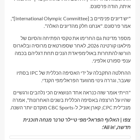
איתה, הודה פרסונס.
"יש דיונים פנימיים ב [International Olympic Committee]",
אמר פרסונס. "אנחנו חלק מהדיונים האלה".
מספר מדינות גם החרימו את טקסי הפתיחה והסיום של
מילאנו קורטינה 2026, לאחר שספורטאים מרוסיה ובלארוס
הורשו להתחרות באולימפיאדת הנכים תחת דגליהם בכמה
ענפי ספורט אלפיני.
ההחלטה התקבלה על ידי האסיפה הכללית של IPC בסתיו
שעבר, וגררה גינוי מהוועד הפראלימפי הקנדי.
"הייתי אומר שזה כנראה אחד הנושאים הכי נלהבים ורגשיים
שהיו על הרצפה באסיפה הכללית בשנים האחרונות", אמרה
מנכ"לית CPC, קארן אוניל, ל-CBC Sports מוקדם יותר השנה.
צפו | האלוף הפראלימפי טיילר טרנר מנחה תוכנית
חדשה, 'All in':