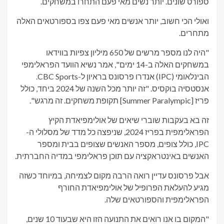
ספורט שונים. יותר נשים מאי פעם התחרו במשחקים.
ואולי הכי חשוב, יותר אנשים מאי פעם צפו בספורטאים האלה
מתחרים.
"היה לנו מספר מרשים של 650 מיליון צפיות בווידאו
במשחקים האלה ב-14 ימים", אמר נשיא הוועד הפראלימפי
הבינלאומי (IPC) אנדרו פרסונס בראיון ל-CBC Sports.
אנסטסיה בוקסיס
. "זה יותר מכל השנה של 2024 ביחד, כולל
פריז [Summer Paralympic] תקופת משחקים. זה מרגש".
זה בא בעקבות שוברי שיאים של אולימפיאדת הקיץ
הפראלימפית בפריז 2024, שניפצה כל מדד של מסלולי ה-
IPC, כולל צופים, מספר האנשים שצופים בבית ומספר
האנשים באינטראקציה עם תוכן פראלימפי במדיה החברתית.
אבל פרסונס עדיין רואה הרבה מקום לצמיחה, במיוחד כשזה
מגיע להעלאת הפרופיל של אולימפיאדת החורף
הפראלימפית והספורטאים שלה.
"המקום בו אנו רואים את התנועה הזו היא שבעוד 10 שנים,