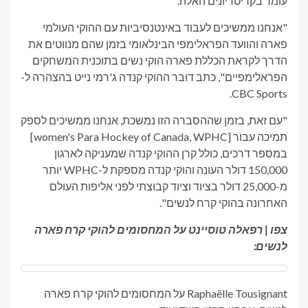
עומד בקריטריונים האלה.
"אנחנו ממשיכים לעבוד באינטנסיביות עם ההוקי העולמי
פארה והוועד הפראלימפי הבינלאומי בזמן שהם מנווטים את
הדרך לקראת הכללת פארה הוקי נשים בתוכנית המשחקים
הפראלימפיים", כתב דובר ההוקי קנדה ג'רמי נייט בהצהרה ל-
CBC Sports.
"עם זאת, בזמן שההסברה הזו נמשכת, אנחנו ממשיכים לספק
תמיכה עבור [women's Para Hockey of Canada, WPHC]
במספר דרכים, כולל קרן ההוקי קנדה שמעניקה לארגון
150,000 דולר העונה והוקי קנדה מספקת ל-WPHC יותר
מ-25,000 דולר בציוד וציוד קבוצתי לפני אליפות העולם
האחרונה בהוקי קרח לנשים".
צפו | רפאלה טוסיינט על המחסומים להוקי קרח פארה
לנשים:
Raphaëlle Tousignant על המחסומים להוקי קרח פארה