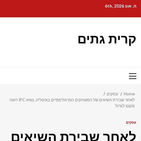
Ski
ה. אוג 6th, 2026
t
conten
קרית גתים
Primary
Menu
Home
עסקים
לאחר שבירת השיאים של המשחקים הפראלימפיים באיטליה, נשיא IPC רואה
מקום לגדול
עסקים
לאחר שבירת השיאים