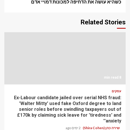
כשהיא עושה את הדחיפה למכונות דמויי אדם
Related Stories
8 min read
עסקים
Ex-Labour candidate jailed over serial NHS fraud:
'Walter Mitty' used fake Oxford degree to land
senior roles before swindling taxpayers out of
£170k by claiming sick leave for 'tiredness' and
'anxiety'
שירה כהן (Shira Cohen)
2 ימים ago