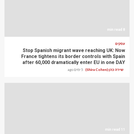
8 min read
עסקים
Stop Spanish migrant wave reaching UK: Now
France tightens its border controls with Spain
after 60,000 dramatically enter EU in one DAY
שירה כהן (Shira Cohen)
5 ימים ago
11 min read