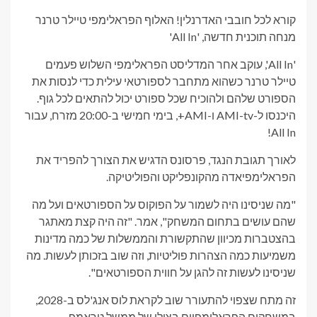
קורא לכל חובבי האדרנלין! האלוף הפראלימפי טיילר טרנר
מנחה תוכנית חדשה, 'All In'
'All In', עוקב אחר המדליסט הפראלימפי השלוש פעמים
טיילר טרנר כשהוא מתחבר לספורטאי עילית כדי לנסות את
הספורט שלהם ולהוכיח שכל ספורט יכול להתאים לכל גוף.
היכנסו ל-AMI-tv ו-AMI+, בימי חמישי ב-20:00 מזרח, עבור
All In!
לאורך תגובת הנגד, פרסונס הדגיש את הצורך להפריד את
הפראלימפיאדה מהקונפליקט והפוליטיקה.
"מה שניסינו היה לשמור על הפוקוס על הספורטאים ועל מה
שהם עושים בתחום המשחק", אמר. "זה היה קצת מאתגר
בהצטברות מכיוון שהתקשורת והממשלות של כמה מדינות
משמיעות כמה הצהרות פוליטיות, וזה שוב בזכותן לעשות. מה
שניסינו לעשות זה להגן על חווית הספורטאים".
זה מתח שצפוי להתעורר שוב לקראת לוס אנג'לס ב-2028,
במשחקים הפראלימפיים בצילו של ממשל טראמפ.