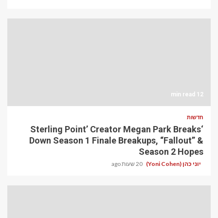
12 min read
חדשות
‘Sterling Point’ Creator Megan Park Breaks
Down Season 1 Finale Breakups, “Fallout” &
Season 2 Hopes
יוני כהן (Yoni Cohen)
20 שעות ago