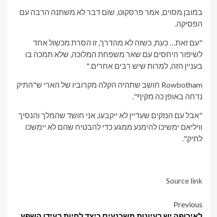
במובן מסוים, אמר פרסקוט, שום דבר לא משתנה הרבה עם
הפסיקה.
"עם זאת… כעת, כשזה לא מהדרך, זו הסרת מכשול אחד
לשיפור היחסים עם שאר משפחת המלוכה, שלא תמכה בו
בעניין הזה, למרות שיש רבים אחרים."
Rowbotham חושב שתהיה הקלה מקרוביו של הארי ש"התיק
נדחה באופן כה מקיף".
"אבל עם הנזקים שעדיין לא ייקבעו, אני חושד שהמלך והנסיך
וויליאם ימשיכו להימנע ממגע כדי להבטיח שהם לא יימשכו
לתיק".
Source link
Post
Previous
לאירופה יש רעיונות משכנעים כיצד לחיות בעידן השפע.