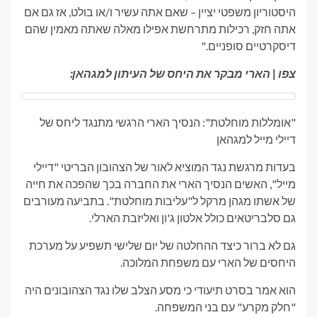
היסטוריון משפטי יציין – שאם אתה עשיר ו/או בולט, אז גם אם
אתה חזק, רכילות מתרחשת אפילו מאלה שאתה מאמין שהם
דיסקרטיים סופניים."
צפו | הארי מבקר את היחס של העיתון למגהאן:
"אומללות מוחלטת": הנסיך הארי הרגשי מתנגד ליחס של
דיילי מייל למגהאן
בעדות מרגשת נגד המוציא לאור של הצהובון הבריטי "דיילי
מייל", האשים הנסיך הארי את החברה בכך שהפכה את חייה
של אשתו מגהן מרקל ל"עליבות מוחלטת". בתביעה מעורבים
גם סלבריטאים כולל אלטון ג'ון ואליזבת הארלי.
גם לא ברור כיצד ההחלטה של ​​יום שלישי תשפיע על מערכת
היחסים של הארי עם משפחת המלוכה.
הוא אמר בסרט תיעודי כי מסע הצלב שלו נגד הצהובונים היה
"חלק מקרע" עם בני המשפחה.