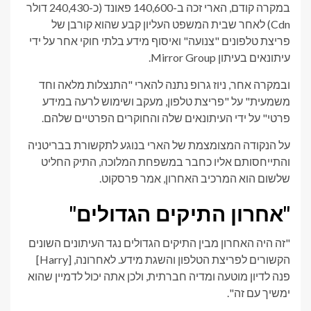
במקרה קודם, הארי זכה ב-140,600 פאונד (כ-240,430 דולר
Cdn) לאחר שבית המשפט העליון קבע שהוא קורבן של
פריצת טלפונים "צנועה" ואיסוף מידע בלתי חוקי אחר על ידי
עיתונאים בעיתון Mirror Group.
ובמקרה אחר, ניוז גרופ נתנה להארי "התנצלות מלאה וחד
משמעית" על "פריצת טלפון, מעקב ושימוש לרעה במידע
פרטי" על ידי העיתונאים שלה והחוקרים הפרטיים שלהם.
על הנקודה המצומצמת של הארי בנוגע לתקשורת בבריטניה
והתייחסותם אליו כחבר במשפחת המלוכה, התיק החליט
שלשום הוא המרכיב האחרון, אמר פרסקוט.
"אחרון התיקים הגדולים"
"
זה היה האחרון מבין התיקים הגדולים נגד העיתונים השונים
הקשורים לפריצת הטלפון והשגת מידע. לאחרונה, [Harry]
פנה לדיון מוטעה ומדיה חברתית, ולכן אתה יכול לדמיין שהוא
ימשיך עם זה".