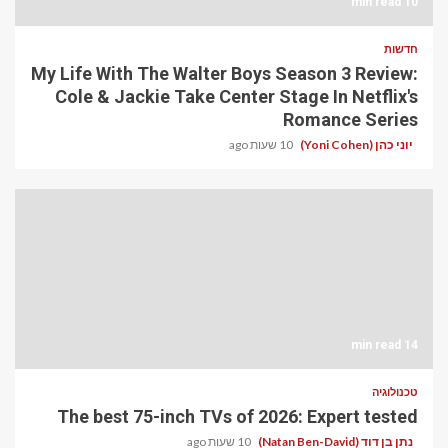
10 min read
חדשות
My Life With The Walter Boys Season 3 Review:
Cole & Jackie Take Center Stage In Netflix's
Romance Series
יוני כהן (Yoni Cohen)
10 שעות ago
14 min read
טכנולוגיה
The best 75-inch TVs of 2026: Expert tested
נתן בן דוד (Natan Ben-David)
10 שעות ago