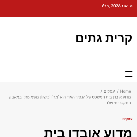
Ski
ה. אוג 6th, 2026
t
conten
קרית גתים
Primary
Menu
Home
עסקים
מדוע אובדן בית המשפט של הנסיך הארי הוא 'מר' ו'כישלון משמעותי' במאבק
התקשורתי שלו
עסקים
מדוע אובדן בית