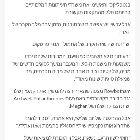
בנטפליקס, והאשימו את משרדי העיתונות המלכותיים
בהיותם חלק מהתקפות תקשורת.
אבל עכשיו יש אפשרות שבמובנים, הזמן עבר מלב הקרב של
הארי.
יש "תחושה שזה הקרב של אתמול", אמר פרסקוט.
"העיתונים לא חשובים כמו פעם; המכירות שלהם ירדו
משמעותית משנות ה-90, והמעבר נמשך לסוגים חדשים של
מדיה, של יוטיוב וצורות אחרות של מדיה חברתית, מה
שמעלה סוגיות שונות מאוד".
Rowbotham מצפה שהארי ירצה להמשיך את הקמפיין שלו
נגד חדירה תקשורתית באמצעות Archwell Philanthropies,
ישות הצדקה שלו ושל Meghan.
אבל ההחלטה של ​​יום שלישי, היא אמרה, "סביר להניח
שתהרוג אותו כקמפיין שיתייחס אליו ברצינות [the] עָתִידִי."
"חוקי לשון הרע… נשארו, אבל זו תזכורת למציאות שכל