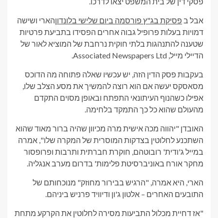
פסקי דין של בית המשפט יצאו לדרכו.
אבל ב
פסיקת בג"ץ פורסמה ביום שלישי בלונדון
הארי ושישה
דמויות בעלות פרופיל גבוה אחרים הפסידו בתביעת פרטיות
שטענה להתנהגות בלתי חוקית נרחבת של המוציא לאור של
הדיילי מייל,
Associated Newspapers Ltd.
בעקבות פסק הדין הזה, יש עכשיו שאלה פתוחה מה הדוכס
מסאסקס יעשה אם הוא רוצה להמשיך את מסע הצלב שלו,
אפילו כשהנוף העיתונאי התפתח ובאופן מסוים התקדם
מהעולם שהוא כל כך התמקד בלחימה.
האובדן "יהווה מכה אישית מרה מכיוון שהיה ברור מאוד שהוא
השתכנע לחלוטין בצדקות המוסרית של המקרה שלו", אמרה
במייל ג'ודית' רובוטהם, חוקרת חברתית ותרבות ופרופסור
מחקר אורח באוניברסיטת פלימות' בדרום מערב אנגליה.
הארי, היא אמרה, "הרגיש בבירור מחוזק" מנוכחותם של
התובעים האחרים – אלטון ג'ון ודיוויד פרניש ביניהם.
"אז דחיית מכלול התביעות מסירה לחלוטין את הקרקע מתחת