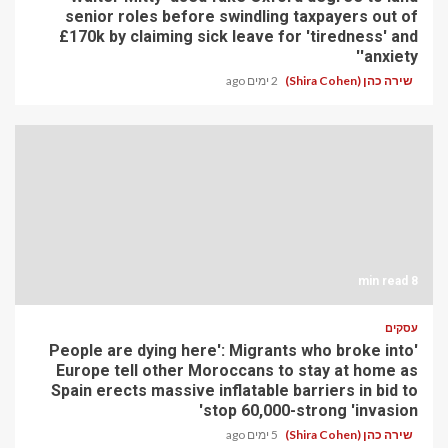
senior roles before swindling taxpayers out of
£170k by claiming sick leave for 'tiredness' and
'anxiety'
שירה כהן (Shira Cohen)
2 ימים ago
8 min read
עסקים
'People are dying here': Migrants who broke into
Europe tell other Moroccans to stay at home as
Spain erects massive inflatable barriers in bid to
stop 60,000-strong 'invasion'
שירה כהן (Shira Cohen)
5 ימים ago