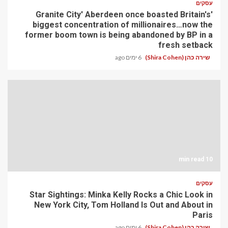
עסקים
'Granite City' Aberdeen once boasted Britain's
biggest concentration of millionaires…now the
former boom town is being abandoned by BP in a
fresh setback
שירה כהן (Shira Cohen)
6 ימים ago
10 min read
עסקים
Star Sightings: Minka Kelly Rocks a Chic Look in
New York City, Tom Holland Is Out and About in
Paris
שירה כהן (Shira Cohen)
6 ימים ago