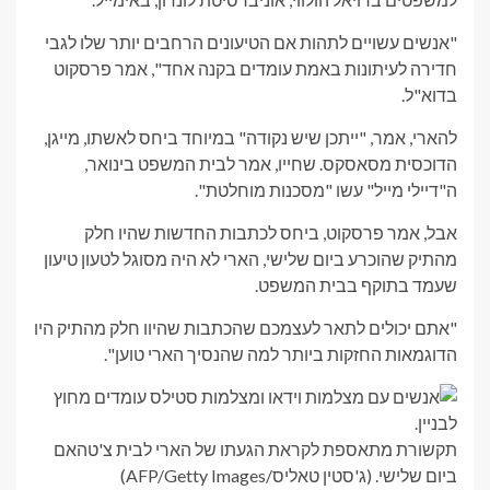
"אנשים עשויים לתהות אם הטיעונים הרחבים יותר שלו לגבי
חדירה לעיתונות באמת עומדים בקנה אחד", אמר פרסקוט
בדוא"ל.
להארי, אמר, "ייתכן שיש נקודה" במיוחד ביחס לאשתו, מייגן,
הדוכסית מסאסקס. שחייו, אמר לבית המשפט בינואר,
ה"דיילי מייל" עשו "מסכנות מוחלטת".
אבל, אמר פרסקוט, ביחס לכתבות החדשות שהיו חלק
מהתיק שהוכרע ביום שלישי, הארי לא היה מסוגל לטעון טיעון
שעמד בתוקף בבית המשפט.
"אתם יכולים לתאר לעצמכם שהכתבות שהיוו חלק מהתיק היו
הדוגמאות החזקות ביותר למה שהנסיך הארי טוען".
תקשורת מתאספת לקראת הגעתו של הארי לבית צ'טהאם
ביום שלישי.
(ג'סטין טאליס/AFP/Getty Images)