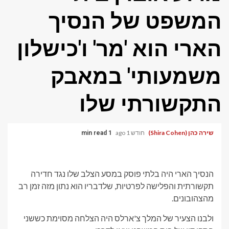
המשפט של הנסיך
הארי הוא 'מר' ו'כישלון
משמעותי' במאבק
התקשורתי שלו
שירה כהן (Shira Cohen)
חודש 1 ago
1 min read
הנסיך הארי היה בלתי פוסק במסע הצלב שלו נגד חדירה
תקשורתית והפלישה לפרטיות, שלדבריו הוא נתון מזה זמן רב
מהצהובונים.
ולבנו הצעיר של המלך צ'ארלס היה הצלחה מסוימת כששני