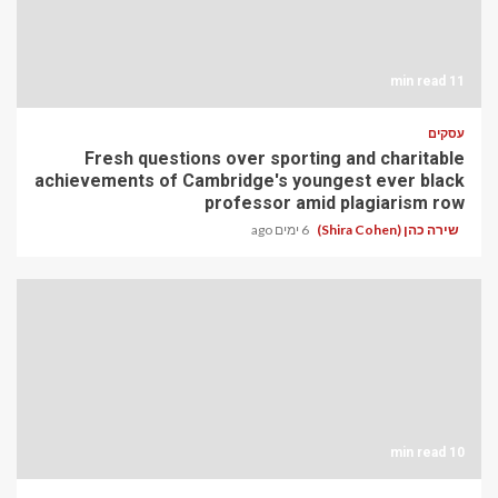
11 min read
עסקים
Fresh questions over sporting and charitable
achievements of Cambridge's youngest ever black
professor amid plagiarism row
שירה כהן (Shira Cohen)
6 ימים ago
10 min read