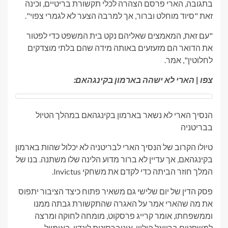
בתגובה, הארי פרסם הצהרה לכלי תקשורת בריטיים, וכינה
זאת "סיוד מוחלט וברור, אך למרבה הצער לא לגמרי צפוי".
"עם זאת, המאמצים שאליהם נקט בית המשפט כדי לפטור
את הדואר הם מזעזעים באותה מידה שהם בלתי מוצדקים
לחלוטין", אמר.
צפו | הארי לא ישהה ​​בארמון בקינגהאם:
הנסיך הארי לא נשאר בארמון בקינגהאם במהלך הטיול
בבריטניה
טיולו הקרוב של הנסיך הארי לבריטניה לא יכלול שהות בארמון
בקינגהאם, אך עדיין לא ברור מדוע הלינה שלו משתנה. בנו של
המלך חוזר הביתה כדי לקדם את משחקי Invictus.
פסק הדין של יום שלישי גם משאיר פתוח כיצד הציבור יתפוס
את מה שהארי אמר על האגרה שהתקשורת גבתה ממנו
וממשפחתו, אומר קרייג פרסקוט, מומחה לחוקה ומרצה
למשפטים ברויאל הולווי, אוניברסיטת לונדון, באימייל.