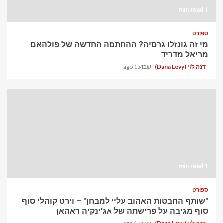
1 min read
ספורט
מי זה גונזלו גרסיה? ההחתמה החדשה של פולהאם
מריאל מדריד
דנה לוי (Dana Levy)
שבוע 1 ago
1 min read
ספורט
"שותף החבטות האהוב עליי למבחן" – וירט קוהלי סוף
סוף מגיבה על פרישתה של אג'ינקיה ראהאן
דנה לוי (Dana Levy)
שבוע 1 ago