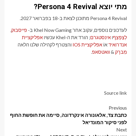
מתי יוצא Persona 4 Revival?
Persona 4 Revival מתוכנן לצאת ב-18 בפברואר 2027.
לעדכונים נוספים, עקוב אחר Khel Now Gaming ב-
פייסבוק
,
לְצַפְצֵף
ו
אינסטגרם
; הורד את ה-Khel עכשיו
אפליקציית
אנדרואיד
אוֹ
אפליקציית IOS
והצטרף לקהילה שלנו הלאה
מִברָק
&
וואטסאפ
.
Source link
Post
Previous
כתבת צד, אלאונורה אינקרדונה, סיימה את חופשת החוף
navigation
לפני סיקור המונדיאל
Next