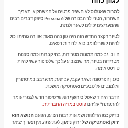
לגוון כהה
למרות שאטלוס לא חשפה פרטים על המשחק או תאריך
השחרור, הטריילר הבכורה של Persona 6 סיפק דברים רבים
שהמעריצים יכולים לשער ולנתח.
לטיזר הקצר החדש הזה היה גוון כהה מאוד, אווירה גותית ויכול
להיות קשור לזומבים או לרוחות רפאים.
היו בו גם כמה תמונות מטרידות, בתי קברות וכמה סצנות
מטרידות בטיזר, מה שמצביע על כך שלסיפור עשוי להיות
טוויסט אימה.
סגנון הפרסונה נשאר עקבי, עם זאת, מתערבב במיסתורין
ואלמנטים על טבעיים ואסתטיקה מושכת.
הדבר היחיד שאטלוס חשף הוא ש"סיפור חדש לגמרי עומד
להתפתח" עליהם
פוסט במדיה החברתית.
בדיוק כמו הדלפות ושמועות רבות הציעו, הפעם
הנושא הוא
ירוק (אסתטיקה של ירוק ניאון.
לעת עתה, אין תאריך יציאה