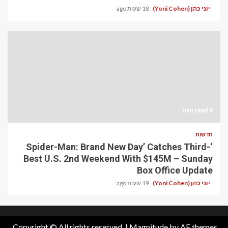
יוני כהן (Yoni Cohen)
18 שעות ago
9 min read
חדשות
‘Spider-Man: Brand New Day’ Catches Third-
Best U.S. 2nd Weekend With $145M – Sunday
Box Office Update
יוני כהן (Yoni Cohen)
19 שעות ago
Copyright © All rights reserved.
|
Magnitude
by AF themes.