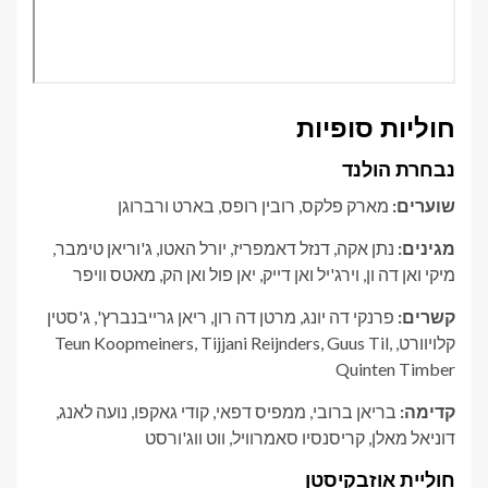
חוליות סופיות
נבחרת הולנד
שוערים:
מארק פלקס, רובין רופס, בארט ורברוגן
מגינים:
נתן אקה, דנזל דאמפריז, יורל האטו, ג'וריאן טימבר,
מיקי ואן דה ון, וירג'יל ואן דייק, יאן פול ואן הק, מאטס וויפר
קשרים:
פרנקי דה יונג, מרטן דה רון, ריאן גרייבנברץ', ג'סטין
קלויוורט, Teun Koopmeiners, Tijjani Reijnders, Guus Til,
Quinten Timber
קדימה:
בריאן ברובי, ממפיס דפאי, קודי גאקפו, נועה לאנג,
דוניאל מאלן, קריסנסיו סאמרוויל, ווט ווג'ורסט
חוליית אוזבקיסטן