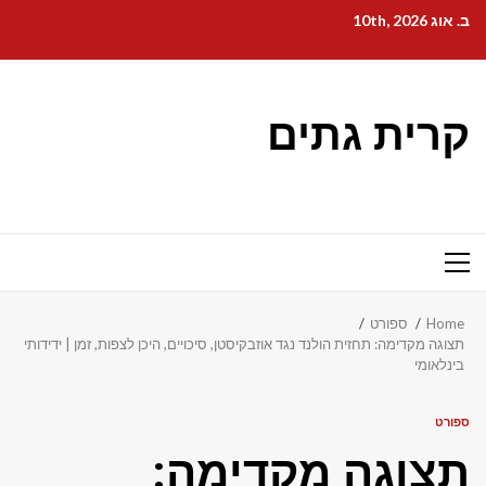
Ski
ב. אוג 10th, 2026
t
conten
קרית גתים
Primary
Menu
Home
ספורט
תצוגה מקדימה: תחזית הולנד נגד אוזבקיסטן, סיכויים, היכן לצפות, זמן | ידידותי
בינלאומי
ספורט
תצוגה מקדימה: