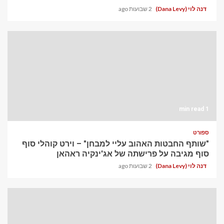
דנה לוי (Dana Levy)
2 שבועות ago
1 min read
ספורט
"שותף החבטות האהוב עליי למבחן" – וירט קוהלי סוף
סוף מגיבה על פרישתה של אג'ינקיה ראהאן
דנה לוי (Dana Levy)
2 שבועות ago