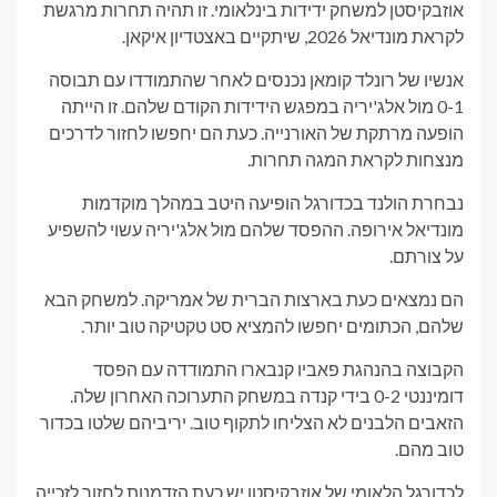
אוזבקיסטן למשחק ידידות בינלאומי. זו תהיה תחרות מרגשת
לקראת מונדיאל 2026, שיתקיים באצטדיון איקאן.
אנשיו של רונלד קומאן נכנסים לאחר שהתמודדו עם תבוסה
0-1 מול אלג'יריה במפגש הידידות הקודם שלהם. זו הייתה
הופעה מרתקת של האורנייה. כעת הם יחפשו לחזור לדרכים
מנצחות לקראת המגה תחרות.
נבחרת הולנד בכדורגל הופיעה היטב במהלך מוקדמות
מונדיאל אירופה. ההפסד שלהם מול אלג'יריה עשוי להשפיע
על צורתם.
הם נמצאים כעת בארצות הברית של אמריקה. למשחק הבא
שלהם, הכתומים יחפשו להמציא סט טקטיקה טוב יותר.
הקבוצה בהנהגת פאביו קנבארו התמודדה עם הפסד
דומיננטי 0-2 בידי קנדה במשחק התערוכה האחרון שלה.
הזאבים הלבנים לא הצליחו לתקוף טוב. יריביהם שלטו בכדור
טוב מהם.
לכדורגל הלאומי של אוזבקיסטן יש כעת הזדמנות לחזור לזכייה