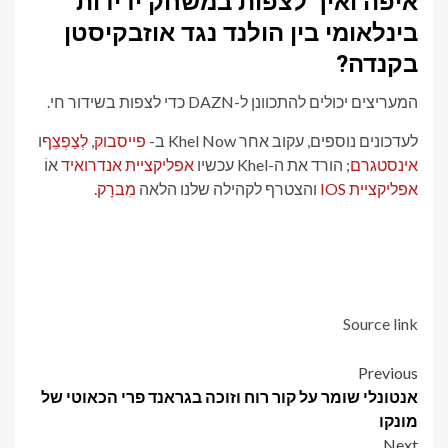
איפה ואיך לצפות במשחק ידידות
בינלאומי בין הולנד נגד אוזבקיסטן
בקנדה?
המעריצים יכולים להתכוונן ל-DAZN כדי לצפות בשידור חי.
לעדכונים נוספים, עקוב אחר Khel Now ב-
פייסבוק
,
לְצַפְצֵף
ו
אינסטגרם
; הורד את ה-Khel עכשיו
אפליקציית אנדרואיד
אוֹ
אפליקציית IOS
והצטרף לקהילה שלנו הלאה
מִברָק
.
Source link
Post
Previous
אנטונלי שומר על קור רוח וזוכה בגראנד פרי הכאוטי של
navigation
מונקו
Next