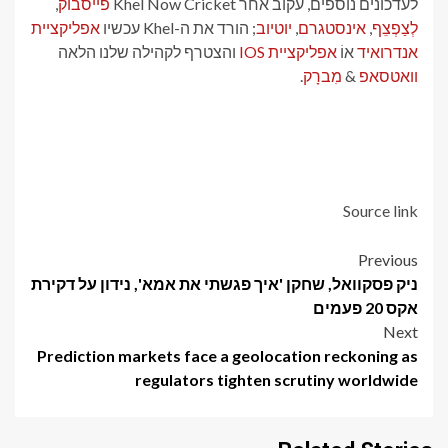
לעדכונים נוספים, עקוב אחר Khel Now Cricket
פייסבוק
,
לְצַפְצֵף
,
אינסטגרם
,
יוטיוב
; הורד את ה-Khel עכשיו
אפליקציית
אנדרואיד
אוֹ
אפליקציית IOS
והצטרף לקהילה שלנו הלאה
וואטסאפ
&
מִברָק
.
Source link
Post
Previous
ניק פסקוואל, שחקן 'איך פגשתי את אמא', נידון על דקירת
navigation
אקס 20 פעמים
Next
Prediction markets face a geolocation reckoning as
regulators tighten scrutiny worldwide