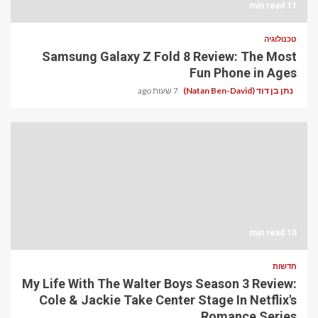
11 min read
טכנולוגיה
Samsung Galaxy Z Fold 8 Review: The Most
Fun Phone in Ages
נתן בן דוד (Natan Ben-David)
7 שעות ago
10 min read
חדשות
My Life With The Walter Boys Season 3 Review:
Cole & Jackie Take Center Stage In Netflix's
Romance Series