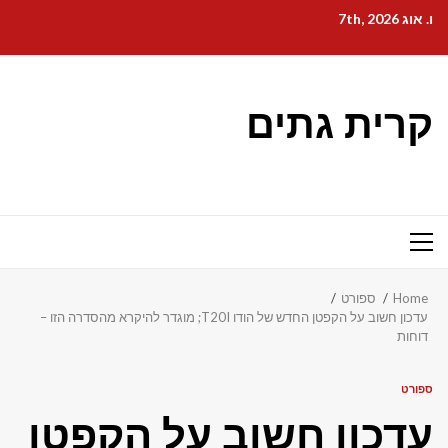
Ski
ו. אוג 7th, 2026
t
conten
קרית גתים
Primary
Menu
Home
ספורט
עדכון חשוב על הקפטן החדש של הודו T20I; מוגדר להיקרא מהסדרה הזו –
דוחות
ספורט
עדכון חשוב על הקפטן