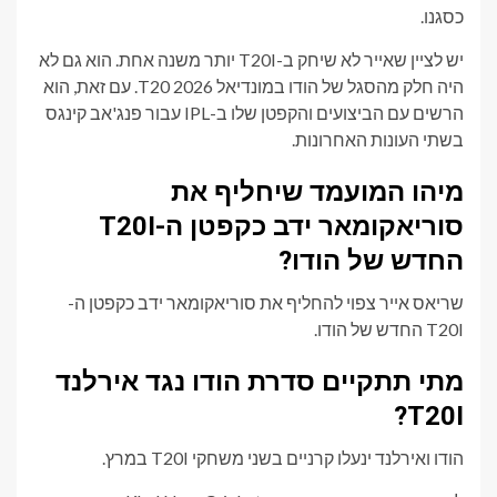
כסגנו.
יש לציין שאייר לא שיחק ב-T20I יותר משנה אחת. הוא גם לא
היה חלק מהסגל של הודו במונדיאל T20 2026. עם זאת, הוא
הרשים עם הביצועים והקפטן שלו ב-IPL עבור פנג'אב קינגס
בשתי העונות האחרונות.
מיהו המועמד שיחליף את
סוריאקומאר ידב כקפטן ה-T20I
החדש של הודו?
שריאס אייר צפוי להחליף את סוריאקומאר ידב כקפטן ה-
T20I החדש של הודו.
מתי תתקיים סדרת הודו נגד אירלנד
T20I?
הודו ואירלנד ינעלו קרניים בשני משחקי T20I במרץ.