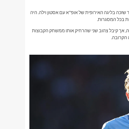
זכה בליגה האירופית של אופ"א עם אסטון וילה. היה
וקו וקנדה, אך קיבל צהוב שני שהרחיק אותו ממשחק הקבוצות