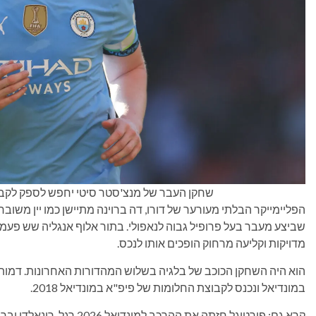
שחקן העבר של מנצ'סטר סיטי יחפש לספק לקבוצתו א
הפליימייקר הבלתי מעורער של דורו, דה ברוינה מתיישן כמו יין משובח
שביצע מעבר בעל פרופיל גבוה לנאפולי. בתור אלוף אנגליה שש פעמים
מדויקות וקליעה מרחוק הופכים אותו לנכס.
הוא היה השחקן הכוכב של בלגיה בשלוש המהדורות האחרונות. דמות 
במונדיאל ונכנס לקבוצת החלומות של פיפ"א במונדיאל 2018.
קרא גם: פורטוגל חזתה את ההרכב למונדיאל 2026 רגל. רונאלדו וברונו