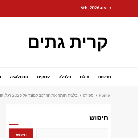
Ski
ה. אוג 6th, 2026
t
conten
קרית גתים
חדשות
עולם
כלכלה
עסקים
טכנולוגיה
ת
Home
ספורט
בלגיה חזתה את ההרכב למונדיאל 2026 רגל. קורטואה ודה ברוינה
חיפוש
חיפוש