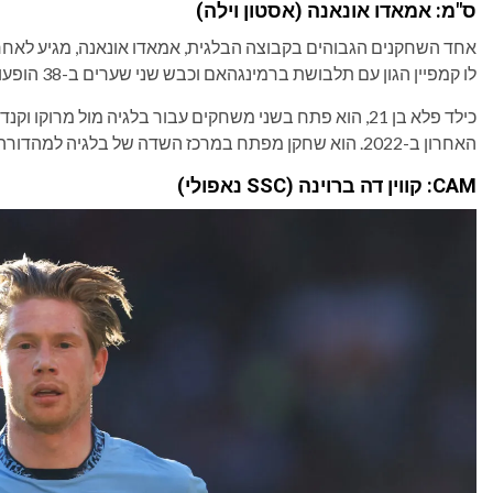
ס"מ: אמאדו אונאנה (אסטון וילה)
אחד השחקנים הגבוהים בקבוצה הבלגית, אמאדו אונאנה, מגיע לאחר ש
לו קמפיין הגון עם תלבושת ברמינגהאם וכבש שני שערים ב-38 הופעות בכל המסגרות.
כילד פלא בן 21, הוא פתח בשני משחקים עבור בלגיה מול מר
האחרון ב-2022. הוא שחקן מפתח במרכז השדה של בלגיה למהדורה הקרובה.
CAM: קווין דה ברוינה (SSC נאפולי)