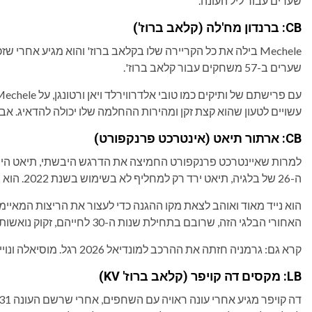
שערים עבור ליל העונה.
CB: ברנדון מח'לה (קלאב ברוז')
שערים ב-57 משחקים עבור קלאב ברוז'.
עשויים לטעון שהוא קצת זקן ומהירות ההחלמה שלו יכולה להדאיג. אבל
CB: ארתור תיאט (אינטרכט פרנקפורט)
ה-26 של בלגיה, תיאט ירד רק למחליף לא בשימוש בשנת 2022. הוא יערוך את הופעת הבכורה הצפויה שלו במונדיאל.
הוא נייד מאוד ואוהב לצאת מקו ההגנה כדי לעצור את הריצות המאיימו
האחורי הבלגי הזה, שרובם בתחילת שנות ה-30 לחייהם, זקוק נואשות.
קרא גם: גרמניה חזתה את ההרכב למונדיאל 2026 רגל. מוסיאלה ונוייר
LB: מקסים דה קויפר (קלאב ברוז' KV)