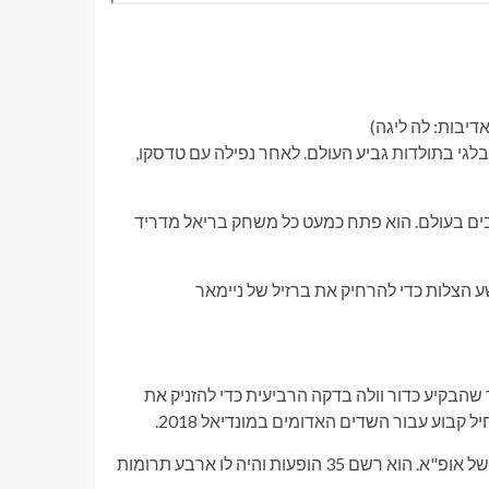
דיבות: לה ליגה)
י בתולדות גביע העולם. לאחר נפילה עם טדסקו,
טובים בעולם. הוא פתח כמעט כל משחק בריאל מדריד
מול ברזיל במונדיאל 2018. הוא עשה תשע הצלות כדי להרחיק את ברזיל של ניימאר
 שהבקיע כדור וולה בדקה הרביעית כדי להזניק את
קבוע עבור השדים האדומים במונדיאל 2018.
הוא יוצא לעונה מרשימה עם LOSC ליל, ומעלה אותם לליגת האלופות של אופ"א. הוא רשם 35 הופעות והיה לו ארבע תרומות