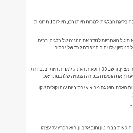
Mechele בילה את כל הקריירה שלו בקלאב ברוז' והוא מגיע אחרי שזכה בליגה הבלגית. למרות היותו רכז, היו לו 10 תרומות
עם פרישתם של ותיקים כמו טובי אלדרווירלד ויאן ורטונגן, על Mechele תוטל האחריות לסדר את ההגנה של בלגיה. רבים
 הניסיון שלו יהיה המפתח לצד של גרסיה.
למרות שאיינטרכט פרנקפורט החמיצה את הדרגש היבשתי, תיאט היה מצוין, ורשם 33 הופעות העונה. למרות היותו בנבחרת
ת האלה. הוא גם מביא אגרסיביות עזה וקולית שקו
דה קויפר מגיע אחרי עונה ראויה עם השחפים, אחרי שרשם העונה 31 הופעות בברייטון והוב אלביון. הוא הכריז על עצמו