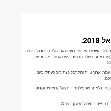
20.
מכישלון להעפיל במונדיאל 2006 ו-2010 ועד לזכייה במדליית ארד ב-2018, השדים האדומים זעזעו את עולם הכדורגל. בלגיה
ם (פעם אחת בשלב הבתים ופעם אחת במשחק על
ממי ארוך טווח יכול לסלול נתיבים לעתיד. כיום,
לם.
תים לאחר שהפילו נקודות מול קרואטיה ומרוקו
ם הפייבוריטים לראש קבוצה G.