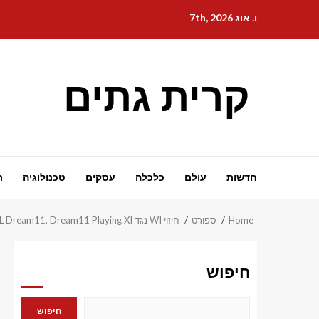
Ski
ו. אוג 7th, 2026
t
conten
קרית גתים
חדשות
עולם
כלכלה
עסקים
טכנולוגיה
ת
Home
ספורט
חיזוי WI נגד SL Dream11, Dream11 Playing XI, היום משחק 1, הודו המערבית נגד סרי לנקה סדרת ODI 2026
חיפוש
חיפוש