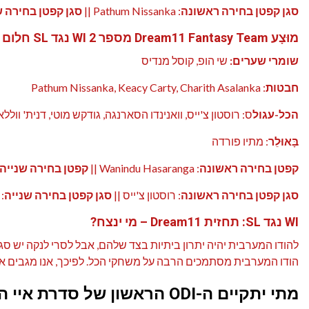
סגן קפטן בחירה ראשונה
: Pathum Nissanka ||
סגן קפטן בחירה ש
מוּצָע
Dream11 Fantasy Team מספר 2 WI נגד SL
חלום 11:
שומרי שערים:
שי הופ, קוסל מנדיס
חבטות
: Pathum Nissanka, Keacy Carty, Charith Asalanka
הכל-עגול
ס: רוסטון צ'ייס, וואנינדו הסארנגה, גודקש מוטי, דנית' ווללא
בָּאוּלֵר
: מתיו פורדה
קפטן בחירה ראשונה
: Wanindu Hasaranga ||
קפטן בחירה שנייה
סגן קפטן בחירה ראשונה
: רוסטון צ'ייס ||
סגן קפטן בחירה שנייה
:
WI נגד SL:
תחזית Dream11 – מי ינצח?
להודו המערבית יהיה יתרון ביתיות בצד שלהם, אבל לסרי לנקה יש סגל
הודו המערבית מסתמכים הרבה על משחקי הכל. לפיכך, אנו מגבים את סרי לנקה
מתי יתקיים ה-ODI הראשון של סדרת איי הודו המערבית נגד סרי לנקה?