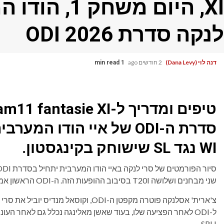
XI, היום משח
לנקה סדרת ODI 2026
דנה לוי (Dana Levy)
2 חודשים ago
1 min read
WI נגד SL שישוחק בקינגסטון.
שני מבחנים ושלושה T20I בסיבוב ההופעות הזה. ה-ODI הראשון אמור להתקיים ביום רביעי בפארק סבינה בג'מייקה.
צ'ארית' אסלנקה פוטרה מקפטן ה-ODI, וקוס
SRH.