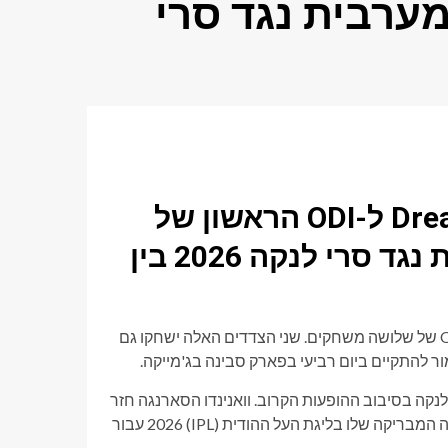
ק 1, הודו המערבית נגד סרי
טיפים ומדריך ל-Dream11 fantasie XI ל-ODI הראשון של
סדרת ה-ODI של איי הודו המערבית נגד סרי לנקה 2026 בין
סיור הפורמטים של סרי לנקה באיי הודו המערבית יתחיל בסדרת ODI של שלושה משחקים. שני הצדדים האלה ישחקו גם
אל מנדיס יוביל את סרי לנקה בסיבוב ההופעות הקרוב. וואנינדו הסארנגה חזר
ל-ODI לאחר הפציעה שלו, בעוד שאשן מאלינגה נכלל גם לאחר העונה המבריקה שלו בליגת העל ההודית (IPL) 2026 עבור