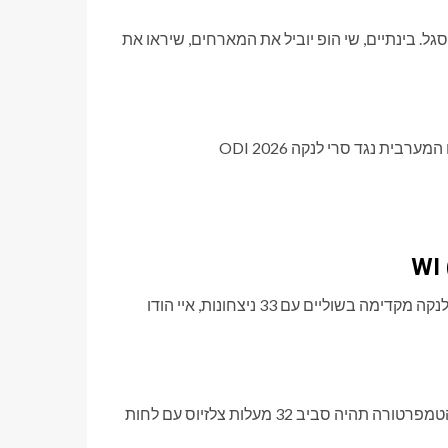
. בינתיים, שי הופ יוביל את המארחים, שיראו את
שני הצדדים הללו התמודדו זה עם זה 68 פעמים בתחרויות ODI. סרי לנקה מקדימה בשוליים עם 33 ניצחונות, איי הודו
התחזית מראה תנאי מזג אוויר מעונן ביום רביעי בג'מייקה, קינגסטון. הטמפרטורה תהיה סביב 32 מעלות צלזיוס עם לחות