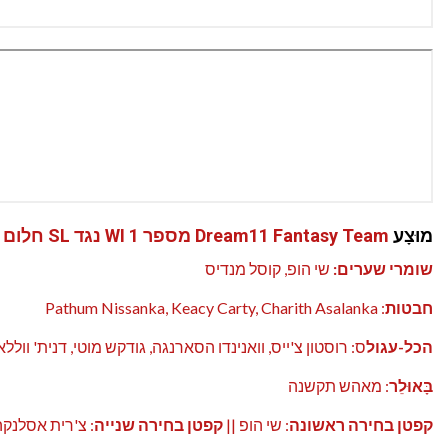
מוּצָע
Dream11 Fantasy Team מספר 1 WI נגד SL
חלום 11:
שומרי שערים:
שי הופ, קוסל מנדיס
חבטות
: Pathum Nissanka, Keacy Carty, Charith Asalanka
הכל-עגול
ס: רוסטון צ'ייס, וואנינדו הסארנגה, גודקש מוטי, דנית' ווללא
בָּאוּלֵר
: מאהש תקשנה
קפטן בחירה ראשונה
: שי הופ ||
קפטן בחירה שנייה
: צ'רית אסלנקה