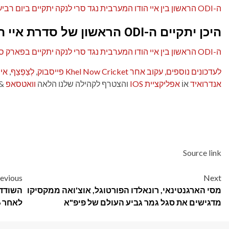
ה-ODI הראשון בין איי הודו המערבית נגד סרי לנקה יתקיים ביום רביעי, 03 ביוני.
היכן יתקיים ה-ODI הראשון של סדרת איי הודו המערבית נגד סרי לנקה?
ה-ODI הראשון בין איי הודו המערבית נגד סרי לנקה יתקיים בפארק סבינה, קינגסטון, ג'מייקה.
לעדכונים נוספים, עקוב אחר Khel Now Cricket
פייסבוק
,
לְצַפְצֵף
,
אי
אנדרואיד
אוֹ
אפליקציית IOS
והצטרף לקהילה שלנו הלאה
וואטסאפ
&
Source link
Post
evious
Next
מסי הארגנטינאי, רונאלדו הפורטוגל, אוצ'ואה ממקסיקו
השודדי
navigation
מדגישים את סגל גמר גביע העולם של פיפ"א
לאחר 36 ימים בשבי קדונה