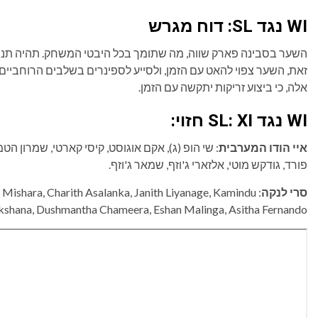
WI נגד SL: דוח מגרש
השער בסבינה פארק שווה, מה שתומך בכל היבטי המשחק. תהיה תנו
זאת, השער צפוי להאט עם הזמן, ולסייע לספינרים בשלבים הרוחביים
אלה, כי ביצוע זריקות יתקשה עם הזמן.
WI נגד SL: XI חזוי:
איי הודו המערבית
: שי הופ (ג), אקם אוגוסט, קיסי קארטי, שמרון הטמ
פורד, גודקש מוטי, אלזארי ג'וזף, שמאר ג'וזף.
סרי לנקה
l Mishara, Charith Asalanka, Janith Liyanage, Kamindu
shana, Dushmantha Chameera, Eshan Malinga, Asitha Fernando.