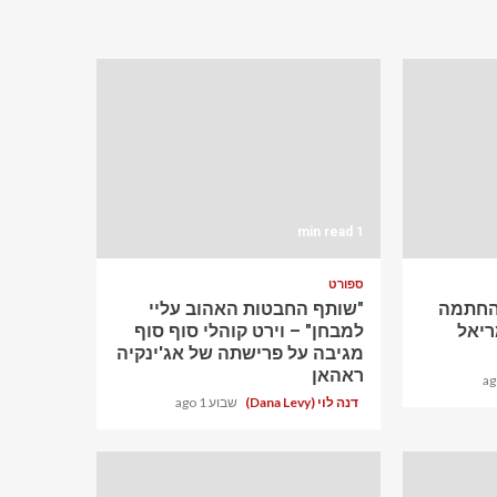
1 min read
ספורט
ההחתמה
"שותף החבטות האהוב עליי
יאל
למבחן" – וירט קוהלי סוף סוף
מגיבה על פרישתה של אג'ינקיה
ראהאן
דנה לוי (Dana Levy)
שבוע 1 ago