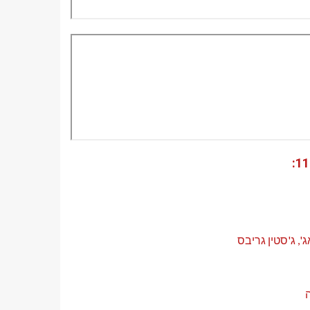
ג', ג'סטין גריבס