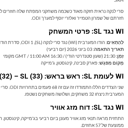
סרי לנקה נראית חזקה מאוד כשכמה משחקני המפתח שלה חוזרים לסגל
חזרתם של שמרון הטמייר ואלזרי יוסף למערך ODI.
WI נגד SL: פרטי המשחק
לְהַתְאִים
: הודו המערבית (WI) נגד סרי לנקה (SL), ODI 1, סדרת הודו המערבית נגד סרי לנקה ODI 2026
תאריך התאמה
: 03 ביוני 2026 (יום רביעי)
זְמַן
: 21:30 (שעון סטנדרטי הודי) / 16:30 GMT / 11:00 AM מקומי
מָקוֹם מִפגָשׁ
: פארק סבינה, קינגסטון, ג'מייקה
WI לעומת SL: ראש בראש: WI (32) – SL (33)
המערבית ניצחו 32 משחקים, ושלושה משחקים נשטפו.
WI נגד SL: דוח מזג אוויר
ממוצעת של 57 אחוזים.