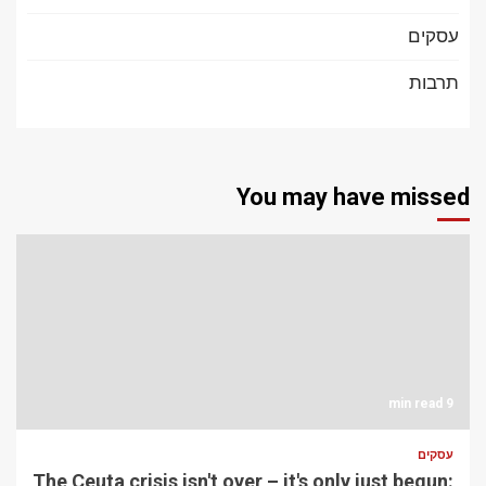
עסקים
תרבות
You may have missed
9 min read
עסקים
The Ceuta crisis isn't over – it's only just begun: