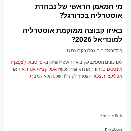
מי המאמן הראשי של נבחרת
אוסטרליה בכדורגל?
באיזו קבוצה ממוקמת אוסטרליה
למונדיאל 2026?
הכדורגלנים הוגרלו בקבוצה D.
לעדכונים נוספים, עקוב אחר Khel Now ב-
פייסבוק
,
לְצַפְצֵף
ו
אינסטגרם
; הורד את ה-Khel עכשיו
אפליקציית אנדרואיד
אוֹ
אפליקציית IOS
והצטרף לקהילה שלנו הלאה
מִברָק
.
Source link
Previous