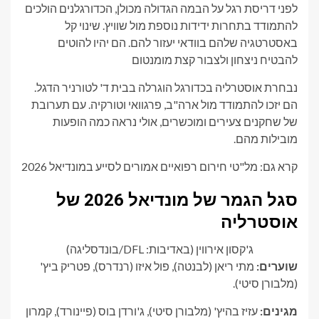
לפני דריסת רגל על ​​הבמה הגדולה מכולן, הכדורגלנים הולכים
להתמודד בתחרות ידידות נוספת מול שוויץ. שינוי קל
באסטרטגיה שלהם בוודאי יעזור להם. הם יהיו להוטים
להבטיח ניצחון ולצבור קצת מומנטום
נבחרת אוסטרליה בכדורגל הוגרלה בבית ד' לטורניר הדגל.
הם יזכו להתמודד מול ארה"ב, פרגוואי וטורקיה. עם תערובת
של שחקנים צעירים ומוכשרים, אולי נראה כמה הופעות
מובילות מהם.
קרא גם: מל"טי חירום רפואיים אמורים לסייע במונדיאל 2026
סגל הגמר של מונדיאל 2026 של
אוסטרליה
ג'קסון אירווין (באדיבות: DFL/בונדסליגה)
שוערים:
מתי ריאן (לבנטה), פול איזו (רנדרס), פטריק ביץ'
(מלבורן סיטי).
מגינים:
עזיז בהיץ' (מלבורן סיטי), ג'ורדן בוס (פיינורד), קמרון