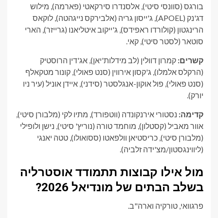
בורגס (סוונסי סיטי), אלסנדרו סירקאטי (פארמה), מילוש
דג'נק (APOEL), ג'ייסון גריה (אלבירקס נייגהטה), לוקאס
הרינגטון (קולורדו ראפידס), ג'ייקוב איטליאנו (גרייזר), הארי
סוטאר (לסטר סיטי), קאי.
קשרים:
קמרון דוולין (לב מידלות'יאן), אג'דין הרוסטיק
(הרקלס אלמלו), ג'קסון אירווין (סנט פאולי), קונור מטקאלף
(סנט פאולי), פול אוקון-אנגלסטר (סידני), איידן אוניל (עיר ניו
יורק).
קדימה:
נסטורי אירנקונדה (ווטפורד), מתיו לקי (מלבורן סיטי),
אוור מאביל (קסטלון), מוחמד טורה (נוריץ' סיטי), נישן ולופילי
(מלבורן סיטי), כריסטיאן וולפאטו (ססואולו), טטה יאנגי
(ליווינגסטון/מצ'ידה זלביה).
מול אילו קבוצות תתמודד אוסטרליה
בשלב הבתים של מונדיאל 2026?
פרגוואי, טורקיה וארה"ב.