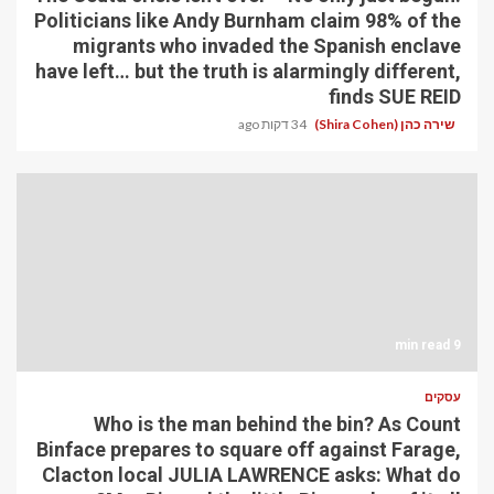
Politicians like Andy Burnham claim 98% of the
migrants who invaded the Spanish enclave
have left… but the truth is alarmingly different,
finds SUE REID
שירה כהן (Shira Cohen)
34 דקות ago
9 min read
עסקים
Who is the man behind the bin? As Count
Binface prepares to square off against Farage,
Clacton local JULIA LAWRENCE asks: What do