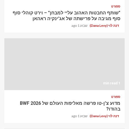
ספורט
"שותף החבטות האהוב עליי למבחן" – וירט קוהלי סוף
סוף מגיבה על פרישתה של אג'ינקיה ראהאן
דנה לוי (Dana Levy)
שבוע 1 ago
1 min read
ספורט
מדוע צ'ן-טו פרשה מאליפות העולם של BWF 2026
בהודו?
דנה לוי (Dana Levy)
שבוע 1 ago