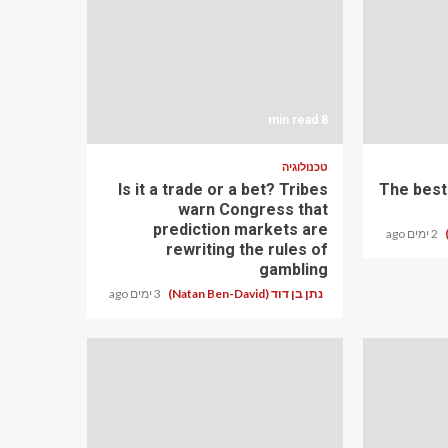
8 min read
טכנולוגיה
Is it a trade or a bet? Tribes
The best
warn Congress that
prediction markets are
2 ימים ago
rewriting the rules of
gambling
נתן בן דוד (Natan Ben-David)
3 ימים ago