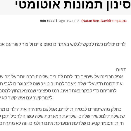
סינון תמונות אוטומטי
נתן בן דוד (Natan Ben-David)
2 חודשים ago
1 min read
ילדים יכולים כעת לבקש לגלוש באתרים ספציפיים וליצור קשר עם אנ
תַפּוּחַ
את תכונת ה"שאל" שלה מעבר למתן ביטוי פשוט למבוגרים לגבי האפ
להוריהם כדי לבקר באתר אינטרנט ספציפי שנמצא מחוץ למסננ
ליצור קשר עם איש קשר לא ידוע, הורה יצטרך לתת אישור לפני שיוכל לשוחח בצ'אט.
כחלק מהשיפורים לבטיחות ילדים, אפל גם מזהירה את הילדים מרא
שנשלחת למכשיר שלהם, שלדעת המערכת שלה עשויה להכיל תוכן לא