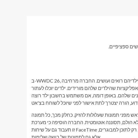
שים ספציפיים.
ב-WWDC 26, אפל הכריזה על שינויים כדי לתת להורים שליטה רבה יותר על מה שילדיהם רואים ועושים. החברה מרחיבה
ליקציות שהילדים שלהם מורידים. ילדים יוכלו לעתור
ים שלהם. באופן דומה, אם משתמש בחשבון ילד רוצה
ש מפני תמונות שעלולות להזיק. כחלק מכך, כל תמונה
 הולם, תסוננה אוטומטית. החברה הוסיפה כי מערכת
זו תעבוד גם על שיחות FaceTime חיות, ותצנזר קטעים שלדעת המערכת אינם הולמים. וזה לא מתרחב רק לתוכן למבוגרים,
אלא גם לתמונות של בושה ואלימות.