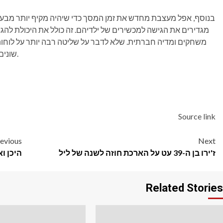
בנוסף, אפל מעצבת מחדש את זמן המסך כדי שיהיה מקיף יותר מבעב
מגדירים את הגישה למכשירים של ילדיהם. זה כולל את היכולת להגדיר
משחקים ומדיה חברתית. שלא לדבר על שליטה רבה יותר על לוחות 
שונים עבור ילד במהלך שבוע הלימודים מאשר בסוף השבוע.
Source link
Post
evious
Next
ז'ירו בן ה-39 עט על הארכת חוזה לשנה של ליל
היכן ואיך לצפו
navigation
Related Stories