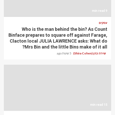
9 min read
עסקים
Who is the man behind the bin? As Count
Binface prepares to square off against Farage,
Clacton local JULIA LAWRENCE asks: What do
Mrs Bin and the little Bins make of it all?
שירה כהן (Shira Cohen)
5 שעות ago
15 min read