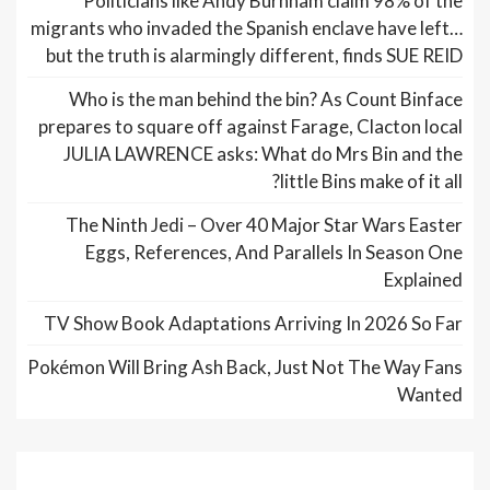
Politicians like Andy Burnham claim 98% of the
migrants who invaded the Spanish enclave have left…
but the truth is alarmingly different, finds SUE REID
Who is the man behind the bin? As Count Binface
prepares to square off against Farage, Clacton local
JULIA LAWRENCE asks: What do Mrs Bin and the
little Bins make of it all?
The Ninth Jedi – Over 40 Major Star Wars Easter
Eggs, References, And Parallels In Season One
Explained
TV Show Book Adaptations Arriving In 2026 So Far
Pokémon Will Bring Ash Back, Just Not The Way Fans
Wanted