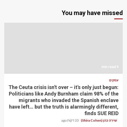
You may have missed
9 min read
עסקים
The Ceuta crisis isn't over – it's only just begun:
Politicians like Andy Burnham claim 98% of the
migrants who invaded the Spanish enclave
have left… but the truth is alarmingly different,
finds SUE REID
שירה כהן (Shira Cohen)
33 דקות ago