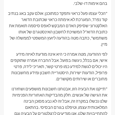
בהם אימות דו-שלבי.
"הכלי עצמו פעל כראוי ותפקד כמתוכנן; אולם עקב באג בנתיב
קוד נפרד, המערכת לא אימתה כראוי שכתובת הדואר
האלקטרוני שסיפק האדם המבקש לאפס סיסמה תואמת את
כתובת הדוא"ל המשויכת לחשבון האינסטגרם של אותו
משתמש", כתבה מטה בהודעה ליועץ המשפטי לממשלה של
מיין.
לפי ההודעה, מטה אמרה כי היא אינה מודעת לאיזה מידע
אישי, אם בכלל, ניגשה בפועל. אבל החברה אמרה שתוקפים
היו יכולים לגשת למידע כמו פרטי קשר, תאריכי לידה, פרטי
פרופיל, הודעות ישירות, היסטוריית חשבון ומידע מחשבונות
מחוברים או שירותים מקושרים.
"תייקנו את הבעיה הזו, אבטחנו חשבונות מושפעים ושחזרנו
את הגישה של אנשים. חלק מהבדיקות האחוריות הפנימיות
שלנו נכשלו במקרה זה, אבל זה לא נבע מסוכן הבינה
המלאכותית עצמו, וטיפלנו בגורם הבסיסי. בהתאם
להתחייבויות שלנו, אנו מודיעים לרגולטורים על הבעיה וגם