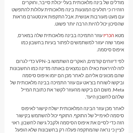
מודלים של בינה מלאכותית בעלי יכולת סייבר, וחוקרים
הזהירו כי תולעים המונעות בינה מלאכותית עלולות להתפשט
עם מעט מעורבות אנושית. אבל התקפות אינסטגרם מראות
שהסיכון יכול להיות הרבה יותר פשוט.
מטא
הכריז
עוזר התמיכה בבינה מלאכותית שלה במארס,
ואמר שזה יעזור למשתמשים לפתור בעיות בחשבון כמו
איפוס סיסמה.
לפי דיווחים קודמים, האקרים השתמשו ב-VPN כדי לגרום
לזה להיראות כאילו הם נמצאים באותה מדינה כמו החשבונות
שהם מכוונים אליהם. לאחר מכן הם יזמו איפוס סיסמה
וביקשו לשוחח בצ'אט עם עוזר התמיכה בבינה מלאכותית של
Meta. משם הם ביקשו מהעוזר לקשר את כתובת המייל
שלהם לחשבון היעד.
לאחר מכן עוזר הבינה המלאכותית ישלח קישור לאיפוס
סיסמה לאימייל של התוקף. התוקף יכול להשתמש בקישור
הזה כדי לסיים את איפוס הסיסמה ולקבל גישה לחשבון. ראוי
לציין כי נראה שהמתקפה פעלה רק בחשבונות שלא הופעל