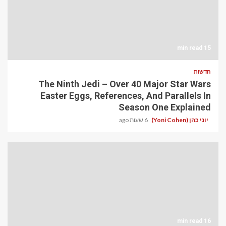
15 min read
חדשות
The Ninth Jedi – Over 40 Major Star Wars
Easter Eggs, References, And Parallels In
Season One Explained
יוני כהן (Yoni Cohen)
6 שעות ago
16 min read