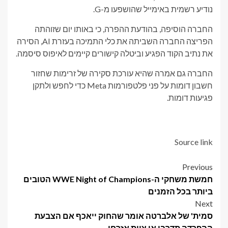
נודיע רשמית באימייל שהושפעו מ-G.
החברה הוסיפה, בהודעת ההפרה, כי באותו יום שזוהתה
הפריצה החברה השביתה את כלי התמיכה בעזרת AI, הסירה
את נתיב הקוד הפגיע וביטלה קישורים קיימים לאיפוס סיסמה.
החברה גם אמרה שהיא עורכת סקירה של זרימות שחזור
חשבון דומות על פני פלטפורמות Meta כדי לחפש ולתקן
פגיעות דומות.
Source link
Post
Previous
חמשת משחקי ה-WWE Night of Champions הטובים
navigation
ביותר בכל הזמנים
Next
סמית' של אלברטה אומר שהחוק ייאכף אם הצבעת
ההפרדה תדרבן אי ציות אזרחי