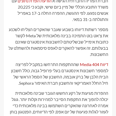
חברת המדיה החברתית הגישה א
הודעת הפרת נתונים
עם
משרד התובע הכללי של מיין ביום שישי, וקבע כי 20,225
אנשים נפגעו. לפי ההגשה, ההפרה החלה ב-17 באפריל
והתגלתה ב-31 במאי.
מספר רשתות דיווחו בשבוע שעבר שהאקרים הצליחו לשכנע
את צ'אט בוט התמיכה בבינה מלאכותית של Meta לקשר
כתובות אימייל שבשליטתם לחשבונות אינסטגרם שאינם
בבעלותם. זה אפשר להאקרים לאפס סיסמאות ולהשתלט על
החשבונות.
דיווח 404 Media
שההתקפות התרחשו במקביל לפריצה
למספר חשבונות אינסטגרם בעלי פרופיל גבוה, כולל חשבון
הבית הלבן של ברק אובמה, החשבון של הסמל הראשי של
חיל החלל האמריקאי והחשבון חברת האיפור Sephora.
ההפרות מגיעות על רקע החשש הגובר שבינה מלאכותית
יכולה להפוך את התקפות הסייבר למהירות וקלות יותר. גוגל
אמרה לאחרונה שהאקרים השתמשו בבינה מלאכותית כדי
לעזור לגלות פגיעות של יום אפס, לפי הדיווחים, הפנטגון בוחן