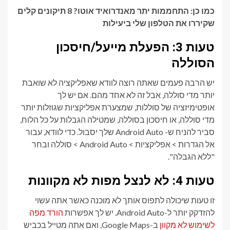
כמו כן: התחממות יתר מאנדרואיד אוטו? 8 תיקונים קלים
שקיררו את הטלפון שלי ביעילות
טעות 3: הפעלת מייעל/חיסכון
הסוללה
יש הרבה פעמים שאתה רוצה לוודא שאפליקציה לא שואבת
יותר מדי סוללה, אבל זה לא אחד מהם. אם יש לך
אופטימיזציה של סוללות, שמצערת אפליקציות שגוזלות יותר
מדי סוללה, או חיסכון בסוללה, שמטילה הגבלות על כל הלוח,
סביר להניח ש- Android Auto שלך יסבול. כדי לוודא, עבור
אל הגדרות > אפליקציות > Android Auto > סוללה ובחר
"ללא הגבלה".
טעות 4: לא לנצל מפות לא מקוונות
זו טעות שיכולה לתפוס אותך לא מוכנה כאשר אתה עשוי
להזדקק יותר ל-Android Auto. יש לך אפשרות
הורד מפה
לשימוש לא מקוון
ב-Google Maps, ואם אתה מטייל בכביש