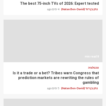
The best 75-inch TVs of 2026: Expert tested
נתן בן דוד (Natan Ben-David)
4 ימים ago
8 min read
טכנולוגיה
Is it a trade or a bet? Tribes warn Congress that
prediction markets are rewriting the rules of
gambling
נתן בן דוד (Natan Ben-David)
5 ימים ago