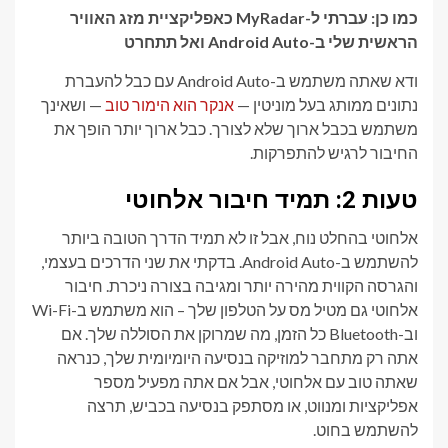
כמו כן: עברתי ל-MyRadar כאפליקציית מזג האוויר
הראשית שלי ב-Android Auto ואל תתחרט
ודא שאתה משתמש ב-Android Auto עם כבל להעברת
נתונים ממותג בעל מוניטין —
אנקר הוא הימור טוב
— ושאינך
משתמש בכבל ארוך שלא לצורך. כבל ארוך יותר הופך את
החיבור לרגיש להתפרקות.
טעות 2: תמיד חיבור אלחוטי
אלחוטי בהחלט נוח, אבל זו לא תמיד הדרך הטובה ביותר
להשתמש ב-Android Auto. בדקתי את שני הדרכים בעצמי,
והגרסה הקווית מהירה יותר ומגיבה בצורה ניכרת. חיבור
אלחוטי גם מטיל מס על הטלפון שלך – הוא משתמש ב-Wi-Fi
וב-Bluetooth כל הזמן, מה שמרוקן את הסוללה שלך. אם
אתה רק מתחבר למוזיקה בנסיעה היומיומית שלך, כנראה
שאתה טוב עם אלחוטי, אבל אם אתה מפעיל מספר
אפליקציות ומנווט, או מסתפק בנסיעה בכביש, תרצה
להשתמש בחוט.