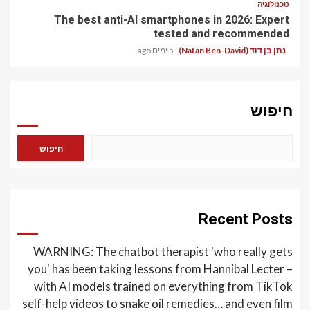
טכנולוגיה
The best anti-AI smartphones in 2026: Expert
tested and recommended
5 ימים ago
נתן בן דוד (Natan Ben-David)
חיפוש
חיפוש
Recent Posts
WARNING: The chatbot therapist 'who really gets
you' has been taking lessons from Hannibal Lecter –
with AI models trained on everything from TikTok
self-help videos to snake oil remedies… and even film