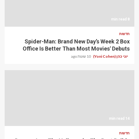
8 min read
חדשות
Spider-Man: Brand New Day’s Week 2 Box
Office Is Better Than Most Movies' Debuts
10 שעות ago
יוני כהן (Yoni Cohen)
14 min read
חדשות