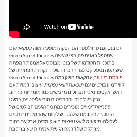
עם
עסקאות
גם בנט וגם טרוולסטד הם הפקה ומופעי ראווה
Green Street Pictures שמטפל באנימציה, כפי שעשה
בתוכניות הקודמות של בנט. מבוסס על אמנות המפתח
ששיתפה נטפליקס לצד ההכרזה שלה, ונקודות הפתיחה של
Green Street Pictures
חולק כמה
עסקאות
,
פורסם ביוטיוב
. עיצובי דמויות עם
תופעות לוואי נפוצות
קווי דמיון בולטים עם
ראשי אקספרסיביות גדולים מרגישים כמו מומחיות ברחוב
גרין בשלב זה, והקרדיטים סוריאליסטיים, כמעט
דימויים מזכירים כמה מהרגעים הבולטים של
פַּפּרִיקָה
התוכנית הקודמת שלהם. יש לקוות שהדמיון יתרחב גם
היא קומדיה, אבל עם כמות
תופעות לוואי נפוצות
לעלילה:
מרתקת של דרמה רגשית אמיתית שעוברת בה.