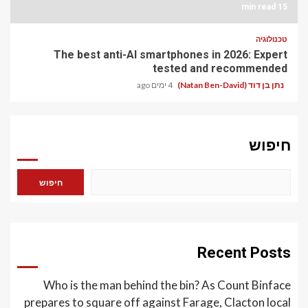
15 min read
טכנולוגיה
The best anti-AI smartphones in 2026: Expert
tested and recommended
נתן בן דוד (Natan Ben-David)
4 ימים ago
חיפוש
חיפוש
Recent Posts
Who is the man behind the bin? As Count Binface
prepares to square off against Farage, Clacton local