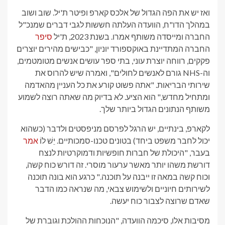
ואז יש את הפה הגדול של אלכס קארפ ופיטר ת'יל. שוב ושוב
במהלך הדו"ח, הוועדה העלתה חששות לגבי דברים שמנכ"ל
החברה ומייסדה משותף אמרו. בשנת 2023, ת'יל
סיפר
החברה המתדיינת באוקספורד יוניון, "כבישים מהירים יוצרים
פקקים, רווחה יוצרת עוני, בתי ספר עושים אנשים מטומטמים,
וה-NHS גורם לאנשים לחולים", ואמרה שיש להרוס את
שירותי הבריאות. "אתה פשוט קורע את כל העניין מהאדמה
ומתחיל מחדש," הוא הציע. לא בדיוק מה שאתה רוצה לשמוע
משותף הנתונים הגדול ביותר שלך.
לקארפ, בינתיים, יש הרגל לפרסם מניפסטים ולדבר (כשהוא
יכול לחבר משפט ביחד) בטונים טכנו-סמכותיים. יֵשׁ לוֹ
אמר
בעבר, "היכולת של חברות חופשיות ודמוקרטיות לנצח
דורשת משהו יותר מאשר ערעור מוסרי. זה דורש כוח קשה,
וכוח קשה במאה זו ייבנה על תוכנה." כרגע הוא בונה תוכנה
לשירותים חיוניים ולשימוש צבאי, מה שנראה כמו הדבר
שאדם שרוצה לצבור כוח יעשה.
מסיבות אלו, סיכמה הוועדה, "הנוכחות ההולכת וגוברת של