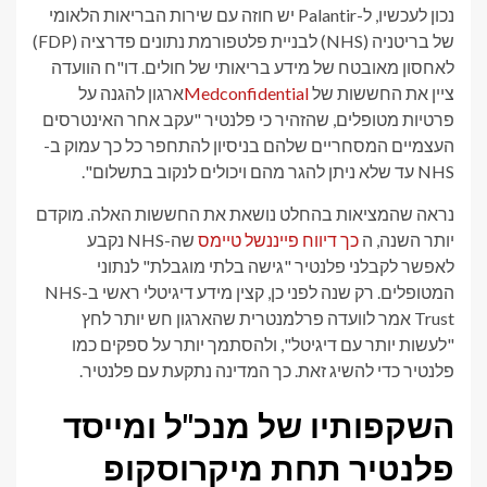
נכון לעכשיו, ל-Palantir יש חוזה עם שירות הבריאות הלאומי
של בריטניה (NHS) לבניית פלטפורמת נתונים פדרציה (FDP)
לאחסון מאובטח של מידע בריאותי של חולים. דו"ח הוועדה
ציין את החששות של
Medconfidential
ארגון להגנה על
פרטיות מטופלים, שהזהיר כי פלנטיר "עקב אחר האינטרסים
העצמיים המסחריים שלהם בניסיון להתחפר כל כך עמוק ב-
NHS עד שלא ניתן להגר מהם ויכולים לנקוב בתשלום".
נראה שהמציאות בהחלט נושאת את החששות האלה. מוקדם
יותר השנה, ה
כך דיווח פייננשל טיימס
שה-NHS נקבע
לאפשר לקבלני פלנטיר "גישה בלתי מוגבלת" לנתוני
המטופלים. רק שנה לפני כן, קצין מידע דיגיטלי ראשי ב-NHS
Trust אמר לוועדה פרלמנטרית שהארגון חש יותר לחץ
"לעשות יותר עם דיגיטל", ולהסתמך יותר על ספקים כמו
פלנטיר כדי להשיג זאת. כך המדינה נתקעת עם פלנטיר.
השקפותיו של מנכ"ל ומייסד
פלנטיר תחת מיקרוסקופ