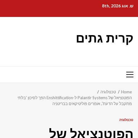
Ski
ש. אוג 8th, 2026
t
conten
קרית גתים
Primary
Menu
Home
טכנולוגיה
הפוטנציאל של Palantir Systems ל-Enshittification הפך לסיכון 'בלתי
מתקבל על הדעת', אומרים פוליטיקאים בבריטניה
טכנולוגיה
הפוטנציאל של