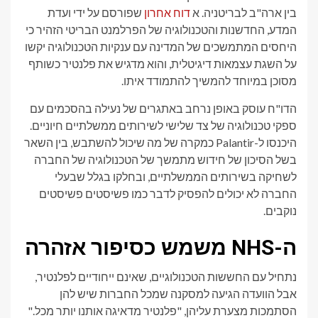
בין ארה"ב לבריטניה. א
דוח אחרון
שפורסם על ידי ועדת
המדע, החדשנות והטכנולוגיה של הפרלמנט הבריטי הזהיר כי
היחסים המתמשכים של המדינה עם ענקיות הטכנולוגיה יקשו
על השגת עצמאות דיגיטלית, והוא מדגיש את פלנטיר כשותף
מסוכן במיוחד להמשיך להתמודד איתו.
הדו"ח עוסק באופן נרחב באתגרים של נעילה בהסכמים עם
ספקי טכנולוגיה של צד שלישי לשירותים ממשלתיים חיוניים.
היכנסו ל-Palantir כמקרה של מה שיכול להשתבש, בין השאר
בשל הסיכון של חידוש מתמשך של הטכנולוגיה של החברה
לשחיקה בשירותים הממשלתיים, ובחלקו בגלל שבעלי
החברה לא יכולים להפסיק לדבר כמו פשיסטים פשיסטים
נוקבים.
ה-NHS משמש כסיפור אזהרה
נתחיל עם החששות הטכנולוגיים, שאינם ייחודיים לפלנטיר,
אבל הוועדה הגיעה למסקנה שמכל החברות שיש להן
הסתמכות מצערת עליהן, "פלנטיר מדאיגה אותנו יותר מכל."