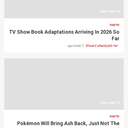
16 min read
חדשות
TV Show Book Adaptations Arriving In 2026 So
Far
יוני כהן (Yoni Cohen)
7 שעות ago
13 min read
חדשות
Pokémon Will Bring Ash Back, Just Not The