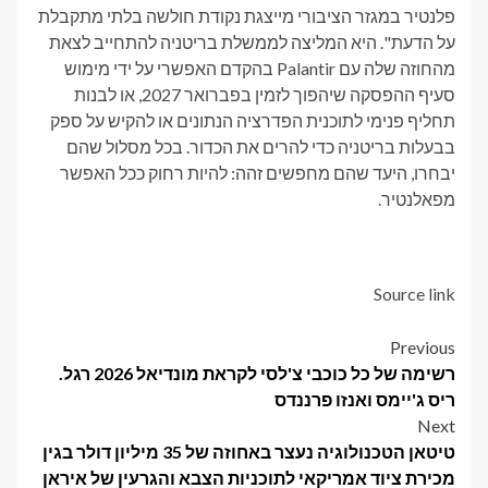
פלנטיר במגזר הציבורי מייצגת נקודת חולשה בלתי מתקבלת
על הדעת". היא המליצה לממשלת בריטניה להתחייב לצאת
מהחוזה שלה עם Palantir בהקדם האפשרי על ידי מימוש
סעיף ההפסקה שיהפוך לזמין בפברואר 2027, או לבנות
תחליף פנימי לתוכנית הפדרציה הנתונים או להקיש על ספק
בבעלות בריטניה כדי להרים את הכדור. בכל מסלול שהם
יבחרו, היעד שהם מחפשים זהה: להיות רחוק ככל האפשר
מפאלנטיר.
Source link
Post
Previous
רשימה של כל כוכבי צ'לסי לקראת מונדיאל 2026 רגל.
navigation
ריס ג'יימס ואנזו פרננדס
Next
טיטאן הטכנולוגיה נעצר באחוזה של 35 מיליון דולר בגין
מכירת ציוד אמריקאי לתוכניות הצבא והגרעין של איראן