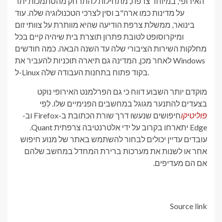
האירופי, במיוחד צרפת, מתחילות להתרחק מהסתמכות יתר
על מדינות כמו ארה"ב וסין לצרכי הטכנולוגיה שלה. עוד
בינואר, ממשלת צרפת הודיעה שהיא מוותרת על צוותי זום
ומיקרוסופט לטובת פתרון תוצרת בית שיהיה קיים בכל
מחלקות השירות הציבורי שלה עד השנה הבאה. כמה חודשים
לאחר מכן, המדינה גם תיארה תוכניות להעביר את Windows
ל-Linux בקוד פתוח בתחנות העבודה שלה.
מוקדם יותר השבוע דווח כי גם הפרלמנט האירופי נוקט
בצעדים להתנער מגוגל במחשבים הפנימיים שלו. לְפִי
פוליטיקו
חיפושים שנעשו דרך שורת הכתובת ב-Firefox וב-
Edge יתארחו בקרוב על ידי אלטרנטיבה צרפתית Quant.
עובדים עדיין יכולים לבחור להשתמש באתר של מנוע חיפוש
אחר או לשנות את מערכות ברירת המחדל במחשב שלהם
אם הם מעדיפים.
Source link