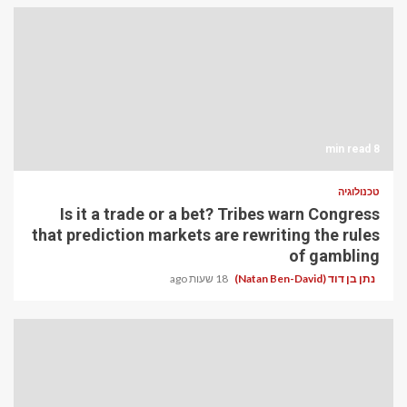
8 min read
טכנולוגיה
Is it a trade or a bet? Tribes warn Congress
that prediction markets are rewriting the rules
of gambling
נתן בן דוד (Natan Ben-David)
18 שעות ago