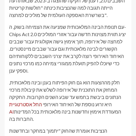
השבבים 2.0, רענון של חקיקה שהוצגה ב-2023 שבאותה עת
הייתה תגובה למה שהנציבות כינתה "חולשות קריטיות
בשרשרת האספקה ​​העולמית של מוליכים למחצה".
עם תנופת הבינה המלאכותית שמניעה את הצמיחה בשוק, ה-
Chips Act 2.0 יציג תווית מצוינות חדשה עבור אזורי המוליכים
למחצה של אירופה, תוך אימוץ גישה אקולוגית עבור שבבים
הקשורים לבינה מלאכותית וגם עבור שבבים מיינסטרים.
האיחוד האירופי רוצה לקרב את יצרני השבבים ללקוחותיהם
כדי שיוכלו להפיק תועלת ממגזרי צמיחה כמו מרכזי נתונים
וספקי ענן.
חלק מההצעות הוא גם חוק הפיתוח בענן ובינה מלאכותית,
המחזק את התוכנית של אירופה לשלש את קיבולת מרכזי
הנתונים ביבשת בחמש עד שבע השנים הקרובות. החקיקה
היא זרוע נוספת של האיחוד האירופי
החל אסטרטגיית
המעודדת אימוץ וחדשנות בינה מלאכותית בכל המדינות
AI
החברות בה.
הנציבות אומרת שהחוק "יתמוך במחקר ובחדשנות