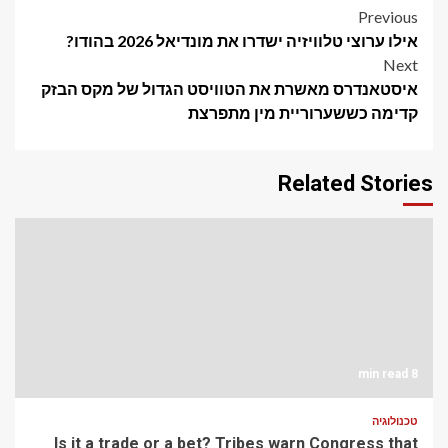
Post
Previous
אילו ערוצי טלוויזיה ישדרו את מונדיאל 2026 בהודו?
navigation
Next
איסטאנדרס מאשרת את הטוויסט הגדול של מקס הבזק
קדימה כששערוריית מין מתפרצת
Related Stories
8 min read
טכנולוגיה
Is it a trade or a bet? Tribes warn Congress that