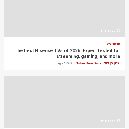
10 min read
טכנולוגיה
The best Hisense TVs of 2026: Expert tested for
streaming, gaming, and more
נתן בן דוד (Natan Ben-David)
2 ימים ago
15 min read