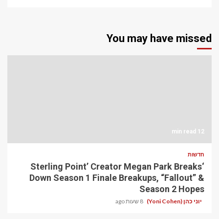
You may have missed
12 min read
חדשות
‘Sterling Point’ Creator Megan Park Breaks
Down Season 1 Finale Breakups, “Fallout” &
Season 2 Hopes
יוני כהן (Yoni Cohen)
8 שעות ago