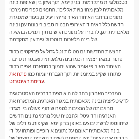
בטכנולוגיות מתקדמות ובני קיימא, תוך איזון בין שאיפות בינה
מלאכותית לבין מחויבויות אקלים". התנאים לפריסת מרכזי
נתונים ברחבי האיחוד האירופי יהיו יעילים, בעוד שמסגרת
חדשה כלל האיחוד האירופי הבנויה סביב ריבונות ענן ובינה
מלאכותית תגן, לדבריו, על נתונים רגישים תוך תמיכה בהשקה
של בינה מלאכותית וטכנולוגיית ענן מתקדמת.
ההצעות החדשות גם מטילות נטל גדול על פרויקטים בקוד
פתוח במגזרי צמיחה כמו בינה מלאכותית ואבטחת סייבר.
האיחוד האירופי אומר שהוא יתמוך בסטארט-אפים בקוד
פתוח וישקיע במיומנויות, תוך הגברת יוזמות כמו
פתח את
.
ערימת האינטרנט
המרכיב האחרון בחבילה הוא מפת הדרכים האסטרטגית
לדיגיטליזציה ובינה מלאכותית במגזר האנרגיה, המתארת ​​את
מחויבותה של הנציבות לטפח שיתוף פעולה בין מגזרי
האנרגיה והדיגיטל, ולהבטיח שכל מרכזי נתונים חדשים
שיתווספו לרשת יבוצעו באופן בר קיימא ושקיפות. מודלים של
בינה מלאכותית "אומנו על נתונים אירופיים ופותחו על ידי
חברות אירופאיות" יהיו המפתח לשיפור תשתית החשמל של