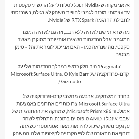
אז אני מקווה ש-Nvidia תוכל לסלוח לי על הרגשתי סקפטית
עד עצמותי, מוכנה לגמרי לחוויית משחק לא רגילה, כשנכנסתי
לחבילת ההדגמה RTX Spark של Nvidia.
מה שראיתי שם לא היה ללא רבב, וזה גם לא היה המוצר
המוגמר. אבל ההדגמות השאירו אותי יותר מסוקרן מאשר
סקפטי, מה שנראה כמו – האם אני יכול לומר את זה? – סימן
מבטיח.
'Pragmata' היה חלק כמשי במהלך ההדגמות שלי על
קדם-פרודוקציה של Microsoft Surface Ultra. © Kyle Barr
/ Gizmodo
בחדר המשחקים, ארבעה מחשבי קדם-פרודוקציה של
Microsoft Surface Ultra צרו כותרים אחרונים
באמצעות
אמולטור Microsoft Prism x86, שמחקה את ההתנהגות
של
שבבי אינטל ו-AMD טיפוסיים בתוכנה. התחלתי לשחק
פּרַגמָטִי
משחק שיכול להיראות מאוד אטמוספרי כשאתה
דוחף את התאורה שלו לפי הקרניים לקיצוניות שלה. המשחק