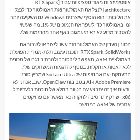
אופטימיזציות מאוד ספציפיות עבור [RTX Spark
architecture] לנצל את האמולטור ואת האמולטור כדי לנצל
את הליבות." הוא הוסיף שיצרנית Windows גם השקיעה יותר
זמן באמולטור כדי לשפר את הנמוכים של 1%, מה שעשוי
להסביר מדוע לא ראיתי גמגום באף אחד מהדגמות שלי.
הכוונון העדין של האמולטור הזה עשוי ליצור או לשבור את
RTX Spark. SolidWorks, תוכנת עיצוב תלת-ממדית הפועלת
באמולציית ARM, תאפשר לי לסובב ולהרחיב דגם של מכונית
ללא האטות או תקלות. בנוסף להדגמות המשחקים שלי,
התעסקתי עם אב טיפוס של Surface Ultra שמריץ סוכני
Adobe Premiere ו-AI בסביבות OpenClaw. שוב, אנחנו לא
יודעים איך זה יתבצע עם הטווח המלא של תוכנות בלעדיות ל-
x86. יש רק יותר סיבה לתקווה כאן מאשר עם פרויקטים
אחרים של ARM במחשב.