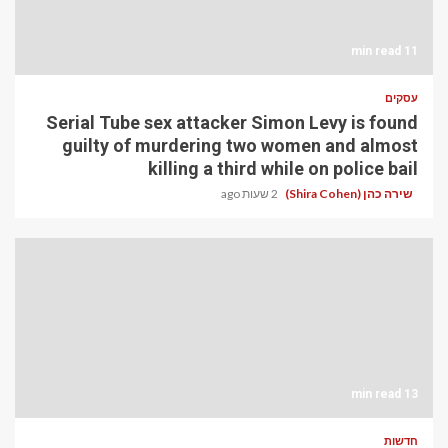
11 min read
עסקים
Serial Tube sex attacker Simon Levy is found
guilty of murdering two women and almost
killing a third while on police bail
שירה כהן (Shira Cohen)
2 שעות ago
13 min read
חדשות