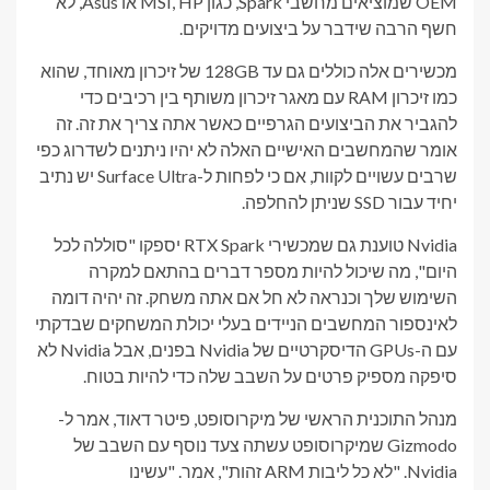
OEM שמוציאים מחשבי Spark, כגון MSI, HP או Asus, לא
חשף הרבה שידבר על ביצועים מדויקים.
מכשירים אלה כוללים גם עד 128GB של זיכרון מאוחד, שהוא
כמו זיכרון RAM עם מאגר זיכרון משותף בין רכיבים כדי
להגביר את הביצועים הגרפיים כאשר אתה צריך את זה. זה
אומר שהמחשבים האישיים האלה לא יהיו ניתנים לשדרוג כפי
שרבים עשויים לקוות, אם כי לפחות ל-Surface Ultra יש נתיב
יחיד עבור SSD שניתן להחלפה.
Nvidia טוענת גם שמכשירי RTX Spark יספקו "סוללה לכל
היום", מה שיכול להיות מספר דברים בהתאם למקרה
השימוש שלך וכנראה לא חל אם אתה משחק. זה יהיה דומה
לאינספור המחשבים הניידים בעלי יכולת המשחקים שבדקתי
עם ה-GPUs הדיסקרטיים של Nvidia בפנים, אבל Nvidia לא
סיפקה מספיק פרטים על השבב שלה כדי להיות בטוח.
מנהל התוכנית הראשי של מיקרוסופט, פיטר דאוד, אמר ל-
Gizmodo שמיקרוסופט עשתה צעד נוסף עם השבב של
Nvidia. "לא כל ליבות ARM זהות", אמר. "עשינו