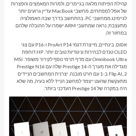
קהילת הפיתוח מלאה בגיימרים, ולמרות המאמצים והפצרות
של אפל למפתחים, מחשבי MacBook עדיין גרועים יותר
לגיימינג ממחשבי PC. בהתחשב בדרך שבה האמולציה
מתעצבת, נראה שמחשבי ARM ישמרו על ההובלה שלהם
במחזור זה.
אסוס, בינתיים, מייצרת דגמי ProArt P14 ו-P16 עם צגי
OLED טנדם לבהירות וניגודיות טובים יותר. HP דוחפת
Omnibook Ultra עם מדף תרמי נוסף לקירור משופר. MSI
מגדילה את מערך ה-Prestige 14 שלה עם Prestige N16
Flip AI, 2 ב-1 עם חרט מובנה. יצרנית המחשבים הניידים
מתעקשת שהעט ייצמד למחשב הנייד ללא בעיה, מה שלא
היה במקרה של Prestige 14 העדכני ביותר.