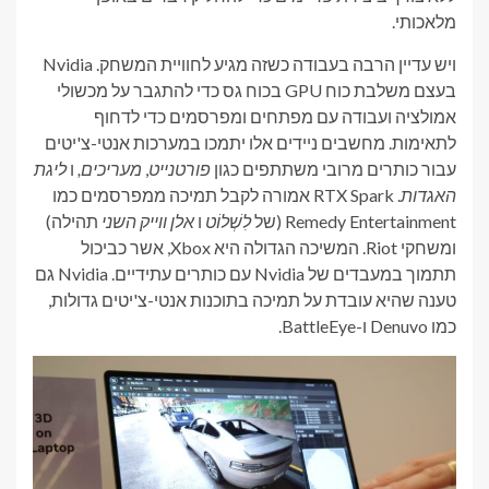
מלאכותי.
ויש עדיין הרבה בעבודה כשזה מגיע לחוויית המשחק. Nvidia
בעצם משלבת כוח GPU בכוח גס כדי להתגבר על מכשולי
אמולציה ועבודה עם מפתחים ומפרסמים כדי לדחוף
לתאימות. מחשבים ניידים אלו יתמכו במערכות אנטי-צ'יטים
עבור כותרים מרובי משתתפים כגון
פורטנייט
,
מעריכים,
ו
ליגת
האגדות
. RTX Spark אמורה לקבל תמיכה ממפרסמים כמו
Remedy Entertainment (של
לִשְׁלוֹט
ו
אלן ווייק השני
תהילה)
ומשחקי Riot. המשיכה הגדולה היא Xbox, אשר כביכול
תתמוך במעבדים של Nvidia עם כותרים עתידיים. Nvidia גם
טענה שהיא עובדת על תמיכה בתוכנות אנטי-צ'יטים גדולות,
כמו Denuvo ו-BattleEye.