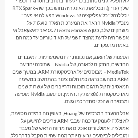
לא תפעיל ג'ני מסתובב כדי לעזור בתחביב הסרוגה הכפרי
שלך (עדיין). ובכל זאת, האונג היה נחוש בכך שה-RTX Spark
יוכל לנהל "כל אפליקציה ש-Windows הפעילה אי פעם".
מנכ"ל Nvidia הראה את המערכות האלה פועלות על
משחקים
שלב, כגון
Forza Horizon 6
ו
007 אור ראשון
אבל אי
אפשר היה לדעת מהצד השני של האודיטוריום עד כמה הם
באמת מתפקדים
.
הטענות של הואנג, אם נכונות, יהיו משמעותיות. המעבדים
החדשים, החזקים לכאורה, של Nvidia – שתוכננו יחד עם
MediaTek – מבוססים על ארכיטקטורת ARM. במשך שנים,
ARM במחשב נראה כמו חלום צינור בהתחשב במשימה
המאסיבית של תרגום תוכנות ודרייברים של עשרות שנים
מארכיטקטורת x86 עתיקת היומין. ופתאום, Nvidia מופיעה
ומבטיחה שהכל יסתדר כמו גשם.
אבל ההערה המרכזית של Huang, באופן נוח במידה מסוימת,
לא צללה לעומק עד כמה שבבי ARM צריכים להישען על
אמולציה. אמולטורים אוכלים את מרווח הראש של מעבד
ומובילים לביצועים גרועים יותר ממה שהיית מקבל בדרך כלל.