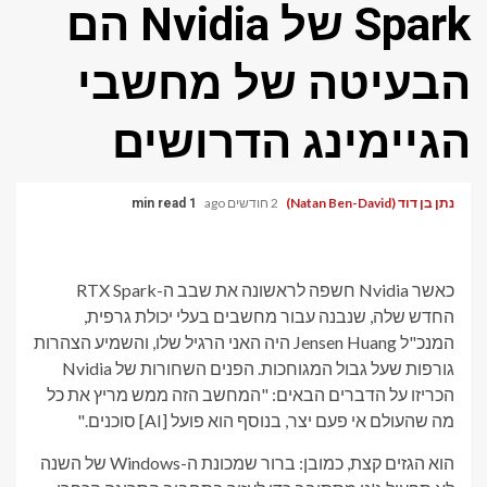
Spark של Nvidia הם
הבעיטה של ​​מחשבי
הגיימינג הדרושים
נתן בן דוד (Natan Ben-David)
2 חודשים ago
1 min read
כאשר Nvidia חשפה לראשונה את שבב ה-RTX Spark
החדש שלה, שנבנה עבור מחשבים בעלי יכולת גרפית,
המנכ"ל Jensen Huang היה האני הרגיל שלו, והשמיע הצהרות
גורפות שעל גבול המגוחכות. הפנים השחורות של Nvidia
הכריזו על הדברים הבאים: "המחשב הזה ממש מריץ את כל
מה שהעולם אי פעם יצר, בנוסף הוא פועל [AI] סוכנים."
הוא הגזים קצת, כמובן: ברור שמכונת ה-Windows של השנה