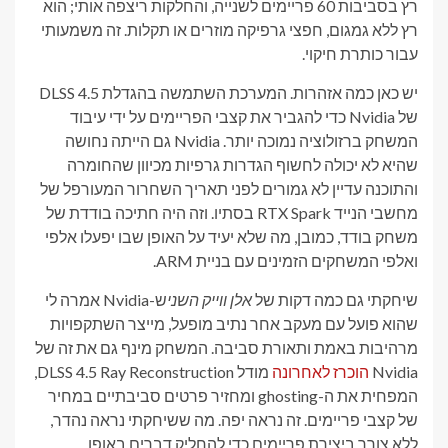
רץ בסביבות 60 פריימים לשנייה, והחלקות ריצפה אותי; הוא
רץ ללא גמגום, חפצי גרפיקה מוזרים או תקלות. זה משמעותי
עבור כותרת חיקוי.
יש כאן כמה אזהרות. המערכת השתמשה בהגדלת DLSS 4.5
של Nvidia כדי להגביר את קצבי הפריימים על ידי עיבוד
המשחק ברזולוציה נמוכה יותר. Nvidia גם הייתה נחושה
שהיא לא יכולה לחשוף הגדרות גרפיות מכיוון שהחומרה
והתוכנה עדיין לא גמורים לפני תאריך השחרור המעורפל של
מחשבי הנייד RTX Spark בסתיו. וזה היה חתיכה בודדת של
משחק בודד, כמובן, מה שלא יעיד על האופן שבו יפעלו אלפי
ואלפי המשחקים הזמינים עם בניית ARM.
שיחקתי גם כמה דקות של
אלן ווייק השני
ש-Nvidia אמרה לי
שהוא פועל עם מעקב אחר נתיב מופעל, מייצר השתקפויות
מרהיבות באמת ותאורת סביבה. המשחק מינף גם את זה של
Nvidia
הוכרז לאחרונה
מודל DLSS 4.5 Ray Reconstruction,
המפחית את ה-ghosting ומחזיר פרטים סביבתיים במחיר
של קצבי פריימים. זה נראה יפה. מה ששיחקתי נראה נהדר,
ללא צורך ביצירת פריימים כדי להחליק דברים באופן