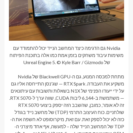
Nvidia גם הדגימה כיצד המחשב הנייד יכול להתמודד עם
משימות עיבוד משחקים בזמן אמת כמו אלה בתוכנת הפיתוח
של Unreal Engine 5. © Kyle Barr / Gizmodo
מתחת למכסה המנוע, גם ה-Blackwell GPU של Nvidia
משקיע את העבודה. RTX Spark — שג'נסן התייחסה אליו גם
על ידי ייעודו הפנימי של N1X בשאלות ותשובות עם עיתונאים
— משתמשת ב-6,144 ליבות CUDA, שווה ערך ל-RTX 5070.
זה לא אומר, כמובן, שהשבב הזה יספק ביצועי RTX 5070
שולחניים. כוח העיצוב התרמי (TDP) של מחשב נייד בגודל
כזה לא יכול לספק זאת. עם זאת, מיקרוסופט לא חשפה את ה-
TDP של המחשב הנייד שלה – למעשה, אף אחד מיצרני ה-