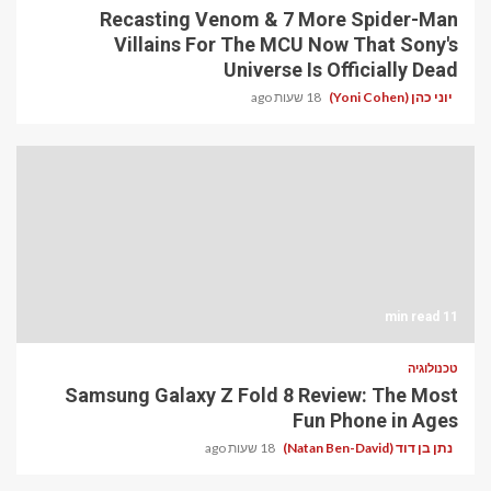
Recasting Venom & 7 More Spider-Man
Villains For The MCU Now That Sony's
Universe Is Officially Dead
יוני כהן (Yoni Cohen)
18 שעות ago
11 min read
טכנולוגיה
Samsung Galaxy Z Fold 8 Review: The Most
Fun Phone in Ages
נתן בן דוד (Natan Ben-David)
18 שעות ago