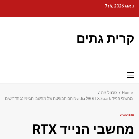
Ski
ו. אוג 7th, 2026
t
conten
קרית גתים
Primary
Menu
Home
טכנולוגיה
מחשבי הנייד RTX Spark של Nvidia הם הבעיטה של ​​מחשבי הגיימינג הדרושים
טכנולוגיה
מחשבי הנייד RTX