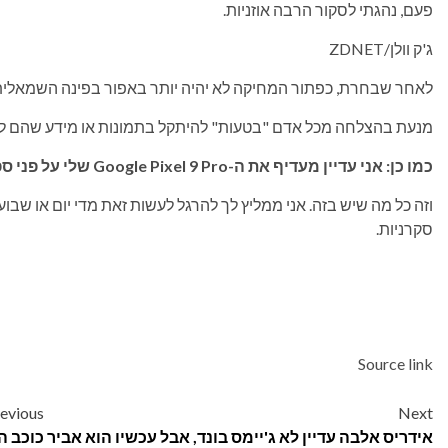
פעם, נהגתי לסקור הרבה אוזניות.
ג'ק וולן/ZDNET
לאחר שבחרת, כפתור המחיקה לא יהיה יותר באפור בפינה השמאלית 
מנעת בהצלחה מכל אדם "בטעות" להיתקל בתמונות או מידע שהם לא 
כמו כן: אני עדיין מעדיף את ה-Google Pixel 9 Pro שלי על פני ספינות הדגל היקרות – וזה אפילו לא קרוב
וזה כל מה שיש בזה. אני ממליץ לך להרגל לעשות זאת מדי יום או שבועי,
סקרניות.
Source link
Post
evious
Next
אידריס אלבה עדיין לא ג'יימס בונד, אבל עכשיו הוא אביר
כוכב ה