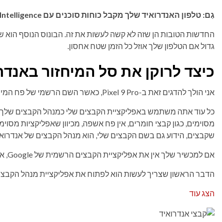
גַם:
טלפון האנדרואיד שלך מקבל כוחות סוכנים עם Gemini Intelligence – הנה איך ומתי
החדשות הטובות הן שזה לא קשה לעשות את זה. הבונוס הנוסף הוא שאת
גדול אם הטלפון שלך אוזל כל הזמן שטח אחסון.
כיצד לרוקן את סל המיחזור באנדר
אני הולך להדגים זאת ב-Pixel 9 Pro, כאשר השם הרשמי של פח המיחזור הוא "אשפה".
כל עוד אתה משתמש באפליקציית הקבצים שלי כמנהל הקבצים שלך, הת
מסוימים, כגון קבצי חומרים, אין פח אשפה, מכיוון שאפליקציות מסו
שקבצים, הידוע גם בשם הקבצים שלי, הוא מנהל הקבצים של אנדרואי
אם למכשיר שלך אין את אפליקציית הקבצים הרשמית של Google, אני ממליץ לך
הדבר הראשון שצריך לעשות הוא לפתוח את אפליקציית מנהל הקבצים
הצג עוד