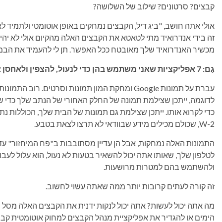
קבצים? סרטונים? שילוב של השלושה?
זה בידי אנדרואיד מתי לטאטא את הקבצים האלה מהקיום אולי לא יהיה
מכשיר האנדרואיד שלך מאובטח ככל האפשר. תן לי להעמיד את הבמ
גַם:
7 אפליקציות שאני משתמש בהן כדי לנעול, להצפין ולאחסן את הקבצים הפרטיים שלי – ורובן בחינם
עברת על תמונות Google ומחקת המון תמונות וסרטים. רו
לדוגמה, ייתכן שצילמת תמונה של החלק האחורי של הנתב שלך כדי ש
כדי לקרוא אותו. ייתכן שצילמת גם תמונות של הבית שלך, הכוללות נתונ
W-2, שכולם מכילים מידע שבוודאי לא תרצו לצאת בטבע.
לטלפון שלך, שאותו אתה יכול להשאיר בטעות לא נעול, הוא עלול לעב
ולהשתמש בהם למטרות מרושעות.
זה קורה לעתים קרובות יותר ממה שאתה עשוי לחשוב.
הימים או להגדיר את אפליקציית מנהל הקבצים למחוק אוטומטית קבצ