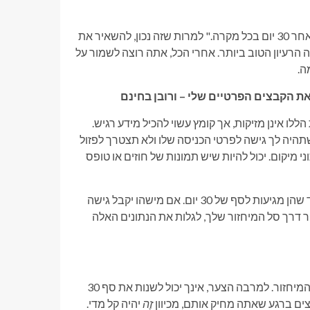
אולי אתה חושב, "ביג דיל, הקבצים נמחקים באופן אוטומטי ולתמיד לאחר 30 יום בכל מקרה." למרות שזה נכון, להשאיר את
 הרעיון הטוב ביותר. אחרי הכל, אתה רוצה לשמור על
ה.
ב התמונות הללו אינן מזיקות, אך קומץ עשוי להכיל מידע רגיש.
תהיה לך גישה לפרטי הכניסה שלו ולא תצטרך לפזול
י מיקום. יכול להיות שיש תמונות של חוזים או טופס
התמונות האלה נמחקות, אבל הן עדיין מסתובבות ב"פח המיחזור" עד שהן מגיעות לסף של 30 יום. אם מישהו יקבל גישה
ור דרך סל המיחזור שלך, לגלות את הנתונים האלה
מה אתה יכול לעשות? אתה יכול לנקות ידנית את הקבצים האלה מסל המיחזור. למרבה הצער, אינך יכול לשנות את סף 30
ים ברגע שאתה מחיק אותם, מכיוון
זֶה
יהיה קל מדי.