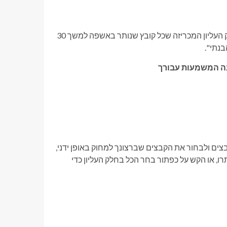
אם זו הפעם הראשונה שאתה פותח את האשפה, תראה אזהרה בחלק העליון המכריזה שכל קובץ שנותר באשפה למשך 30
בנתי".
צים ולבחור את הקבצים שברצונך למחוק באופן ידני,
ת המשויכות לפרק זמן מסוים, כגון 28 ימים שנותרו, או הקש על כפתור בחר הכל בחלק העליון כדי