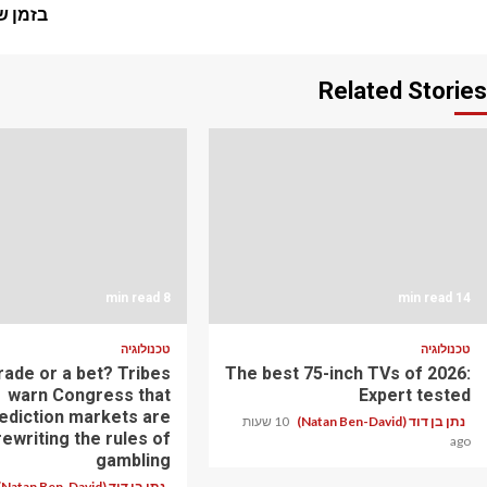
navigation
בזמן ש
Related Stories
8 min read
14 min read
טכנולוגיה
טכנולוגיה
 trade or a bet? Tribes
The best 75-inch TVs of 2026:
warn Congress that
Expert tested
ediction markets are
נתן בן דוד (Natan Ben-David)
10 שעות
rewriting the rules of
ago
gambling
נתן בן דוד (Natan Ben-David)