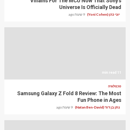
Villains For The MCU Now That Sony's
Universe Is Officially Dead
יוני כהן (Yoni Cohen)
9 שעות ago
11 min read
טכנולוגיה
Samsung Galaxy Z Fold 8 Review: The Most
Fun Phone in Ages
נתן בן דוד (Natan Ben-David)
9 שעות ago