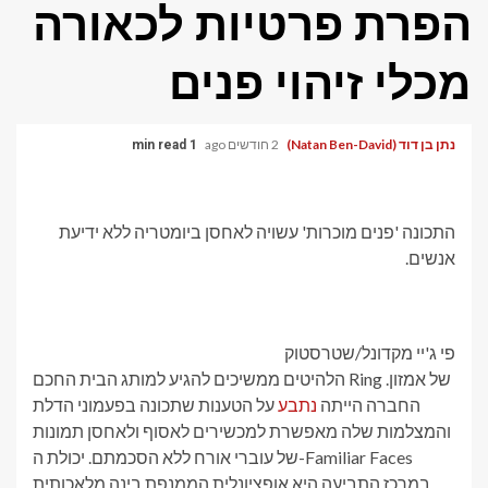
הפרת פרטיות לכאורה
מכלי זיהוי פנים
נתן בן דוד (Natan Ben-David)
2 חודשים ago
1 min read
התכונה 'פנים מוכרות' עשויה לאחסן ביומטריה ללא ידיעת
אנשים.
פי ג'יי מקדונל/שטרסטוק
הלהיטים ממשיכים להגיע למותג הבית החכם Ring של אמזון.
החברה הייתה
נתבע
על הטענות שתכונה בפעמוני הדלת
והמצלמות שלה מאפשרת למכשירים לאסוף ולאחסן תמונות
של עוברי אורח ללא הסכמתם. יכולת ה-Familiar Faces
במרכז התביעה היא אופציונלית הממנפת בינה מלאכותית