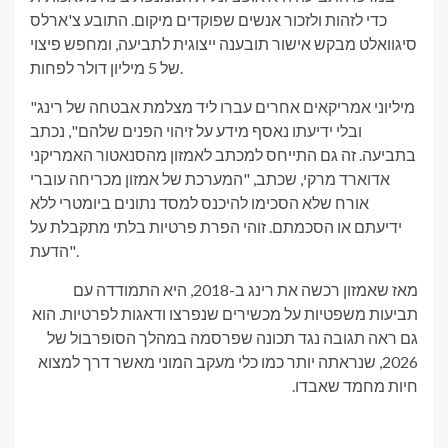
כדי לזהות ולזכור אנשים שפוקדים מיקום. התובע צ'ארלס
סיגוואלט מבקש אישור תובענה ייצוגית לתביעה, ומחפש פיצוי
של 5 מיליון דולר לפחות.
"מיליוני אמריקאים אחרים עברו ליד מצלמת אבטחה של רינג
ובלי ידיעתו נאסף מידע על זיהוי הפנים שלהם", נכתב
בתביעה. זה גם התייחס למכתב לאמזון מהסנאטור האמריקני
אדוארד מרקי, שכתב, "המערכת של אמזון מכריחה עוברי
אורח שלא הסכימו להיכנס למסד נתונים ביומטרי ללא
ידיעתם ​​או הסכמתם. זוהי הפרת פרטיות בלתי מתקבלת על
הדעת".
מאז שאמזון רכשה את רינג ב-2018, היא התמודדה עם
תביעות משפטיות על מכשירים שנפרצו ודאגות לפרטיות. הוא
גם ראה תגובה נגד תכונה שפרסמה במהלך הסופרבול של
2026, שנראתה יותר כמו כלי מעקב המוני מאשר דרך למצוא
חיות מחמד שאבדו.