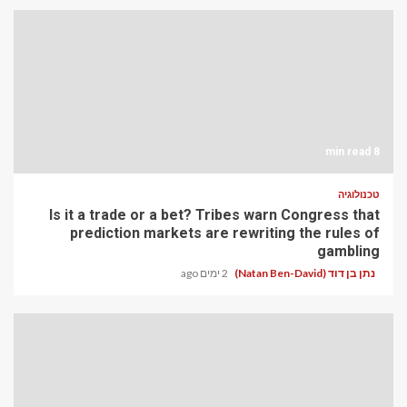
8 min read
טכנולוגיה
Is it a trade or a bet? Tribes warn Congress that
prediction markets are rewriting the rules of
gambling
נתן בן דוד (Natan Ben-David)
2 ימים ago