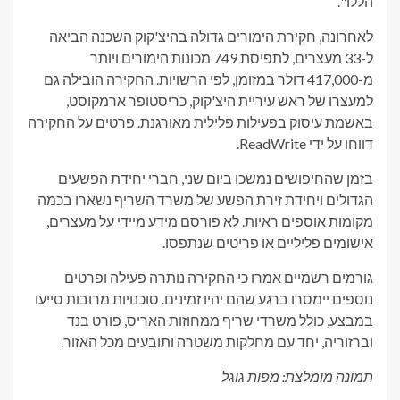
הללו".
לאחרונה, חקירת הימורים גדולה בהיצ'קוק השכנה הביאה
ל-33 מעצרים, לתפיסת 749 מכונות הימורים ויותר
מ-417,000 דולר במזומן, לפי הרשויות. החקירה הובילה גם
למעצרו של ראש עיריית היצ'קוק, כריסטופר ארמקוסט,
באשמת עיסוק בפעילות פלילית מאורגנת. פרטים על החקירה
דווחו על ידי ReadWrite.
בזמן שהחיפושים נמשכו ביום שני, חברי יחידת הפשעים
הגדולים ויחידת זירת הפשע של משרד השריף נשארו בכמה
מקומות אוספים ראיות. לא פורסם מידע מיידי על מעצרים,
אישומים פליליים או פריטים שנתפסו.
גורמים רשמיים אמרו כי החקירה נותרה פעילה ופרטים
נוספים יימסרו ברגע שהם יהיו זמינים. סוכנויות מרובות סייעו
במבצע, כולל משרדי שריף ממחוזות האריס, פורט בנד
וברזוריה, יחד עם מחלקות משטרה ותובעים מכל האזור.
תמונה מומלצת: מפות גוגל