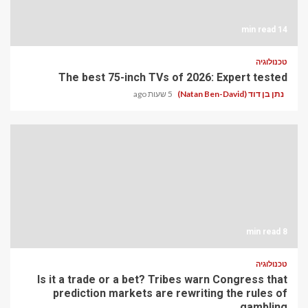
14 min read
טכנולוגיה
The best 75-inch TVs of 2026: Expert tested
נתן בן דוד (Natan Ben-David)
5 שעות ago
8 min read
טכנולוגיה
Is it a trade or a bet? Tribes warn Congress that
prediction markets are rewriting the rules of
gambling