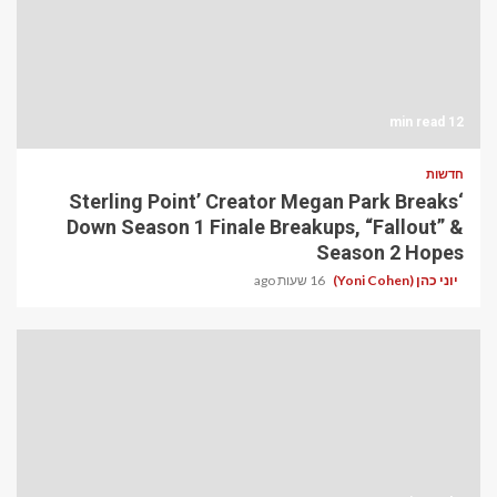
12 min read
חדשות
‘Sterling Point’ Creator Megan Park Breaks
Down Season 1 Finale Breakups, “Fallout” &
Season 2 Hopes
יוני כהן (Yoni Cohen)
16 שעות ago