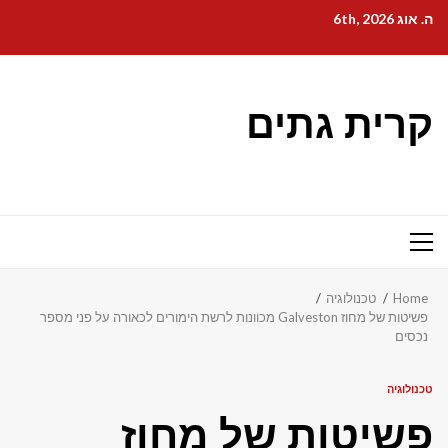
Ski
ה. אוג 6th, 2026
t
conten
קרית גתים
Primary
Menu
Home
טכנולוגיה
פשיטות של מחוז Galveston מכוונות לרשת הימורים לכאורה על פני מספר
נכסים
טכנולוגיה
פשיטות של מחוז