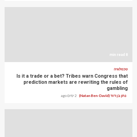
8 min read
טכנולוגיה
Is it a trade or a bet? Tribes warn Congress that
prediction markets are rewriting the rules of
gambling
נתן בן דוד (Natan Ben-David)
2 ימים ago