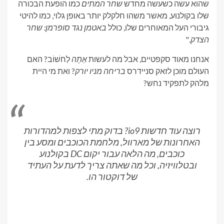
שהוא עשה כשעשה מחדש
שחר המתים
כמו הופעת הבכורה
שלו בקולנוע, מאשר משהו חלקלק יותר באופן גלוי, כמו להיטי
גיבורי העל המאוחרים שלו, כולל
באטמן נגד סופרמן: שחר
הצדק
."
אנחנו מאוד סקפטיים, אבל מה לעשות
אַתָה
לַחשׁוֹב? האם
העולם מוכן לזאק סניידרס
בריחה מניו יורק
? ואת מי היית
מלהק לתפקיד נחש?
רוצה עוד חדשות io9? בדוק מתי לצפות למהדורות
האחרונות של מארוול, מלחמת הכוכבים ומסע בין
כוכבים, מה הלאה עבור יקום DC בקולנוע
ובטלוויזיה, וכל מה שאתה צריך לדעת על העתיד
של דוקטור הו.