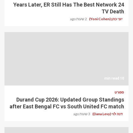
24 Years Later, ER Still Has The Best Network
TV Death
יוני כהן (Yoni Cohen)
2 שעות ago
10 min read
ספורט
Durand Cup 2026: Updated Group Standings
after East Bengal FC vs South United FC match
דנה לוי (Dana Levy)
3 שעות ago