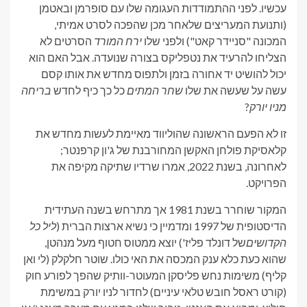
עכשיו. לפני ההתמודדות העגומה שלו עם סופרמן ובאטמן
(ותנועת המעריצים שלאחר מכן שהפכה לסרט אמיתי,
המכונה "סניידר קאט") ולפני שלו
ירח המורד
הסרטים לא
הצליחו להרעיד את נטפליקס בצורה שנועדה. אבל האם הוא
יכול להושיט יד אחורה בזמן ולתפוס מחדש את אותו קסם
עשה על שעשה את שלו
שחר המתים
כל כך כיף לחדש
בריחה
מניו יורק
?
זו לא הפעם הראשונה שהוליווד מאיימת לעשות מחדש את
קלאסיקת פולחן האקשן המחורבנת של ג'ון קרפנטר;
לאחרונה, בשנת 2022, אמרו שרדיו שתיקה מקיפה את
הפרויקט.
המקור שוחרר בשנת 1981 אך מתרחש בשנה העתידית
הדיסטופית של 1997 ומדמיין כי נשיא ארצות הברית (
ליל כל
הקדושים
של דונלד פליז') יוצא ממטוס חטוף מעל מנהטן,
שהוא כעת כלא ענק המכסה את האי כולו. שוטר חלקלק (לי ואן
קליף) משימות נחש פליסקן המעוטר-וותיק שהפך לפורע חוק
(קורט ראסל חובש טלאי עיניים) לחדור לניו יורק במשימת