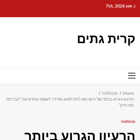
Ski
ו. אוג 7th, 2026
t
conten
קרית גתים
Primary
Menu
Home
טכנולוגיה
הרעיון הגרוע ביותר של היום הוא לתת לזאק סניידר לעשות מחדש את "הבריחה
מניו יורק"
טכנולוגיה
הרעיון הגרוע ביותר