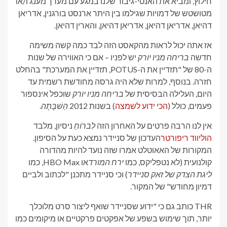
חילוץ, ומביא את האנטי-גיבור שלנו במגע עם מערך מענג ו/או
מטושטש של דמויות שגילמו בין היתר ארנסט בורגנין, אדריאן
דהיאן, אדריאן דהיאן, אדריאן דהיאן, והארין דהיאן.
אז אתה יכול לראות מהקאסט הזה לבד כמה קשה משימה
חדשה
בריחה מניו יורק
יש לפניו – אם כי האווירה של שנות
ה-80 של "תזדיין את ה-POTUS, תזדיין את המערכת" בהחלט
חזרה. בנוסף, למרות שלא היה גרסה מחודשת רשמית עד
היום, העלילה הבסיסית של
בריחה מניו יורק
שוכפל אינספור
פעמים, כולל (
הכי ידוע לשמצה
) בשנות 2012
הַשׁבָּתָה
.
אין לנו הרבה פרטים על האחרון הזה
לִברוֹחַ
ניסיון, מלבד
הוליווד ריפורטר
העדכון של סניידר נמצא כעת על הסיפון.
המקורות של האאוטלט אמרו שזה נועד להיות מהדורה
קולנועית (לא נטפליקס, כמו
ירח המורד
או HBO Max, כמו
ליגת הצדק של זאק סניידר
) וכי סניידר מתכנן "לכתוב ולביים
דמיון מחודש" של המקור.
THR כותב גם כי "ידוע שסניידר שואף ליצור סרט מלוכלך
יותר, תוך שימוש בשפע של אפקטים פרקטיים או מיקומים כמו