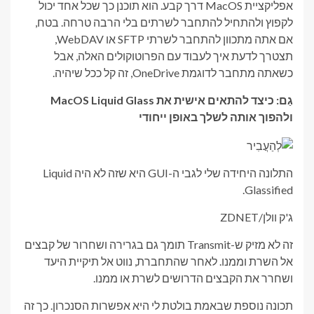
אפליקציית MacOS דרך קבע. הוא תוכנן כך שכל אחד יכול
לקפוץ ולהתחיל להתחבר לשרתים בלי הרבה טרחה. בטח,
אם אתה מתכוון להתחבר לשרתי SFTP או WebDAV,
תצטרך לדעת איך לעבוד עם הפרוטוקולים האלה, אבל
כשאתה מתחבר לדוגמת OneDrive, זה קל ככל שיהיה.
גַם:
כיצד להתאים אישית את MacOS Liquid Glass
ולהפוך אותה לשלך באופן ייחודי
התלונה היחידה שלי לגבי ה-GUI היא שזה לא היה Liquid
Glassified.
ג'ק וולן/ZDNET
זה לא מזיק ש-Transmit תומך גם בגרירה ושחרור של קבצים
אל השרת וממנו. לאחר שהתחברת, נווט אל תיקיית היעד
ושחרר את הקבצים הדרושים לשרת או ממנו.
תכונה נוספת שבאמת בולטת לי היא אפשרות הסנכרון. כך זה