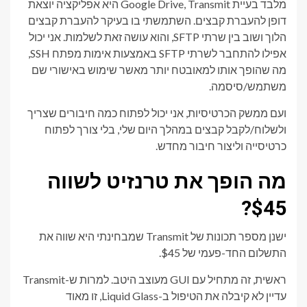
מלבד בעיית Google Drive, Transmit היא אפליקציה יוצאת
דופן להעברת קבצים. השתמשתי בו בעיקר להעברת קבצים
הלוך ושוב בין שרתי SFTP, והוא עושה זאת לשלמות. אני יכול
אפילו להתחבר לשרתי SFTP באמצעות אימות מפתח SSH,
מה שהופך אותו למאובטח יותר מאשר שימוש באישורי שם
משתמש/סיסמה.
ועם ממשק הכרטיסיות, אני יכול לפתוח כמה חיבורים שצריך
ולשלוח/לקבל קבצים במהלך היום שלי, בלי צורך לפתוח
כרטיסייה וליצור חיבור מחדש.
מה הופך את טרנזיט לשווה
$45?
ישנן מספר תכונות של Transmit שמבחינתי היא שווה את
התשלום החד-פעמי של $45.
ראשית, זה מתחיל עם GUI מעוצב היטב. למרות ש-Transmit
עדיין לא קיבלה את הטיפול ב-Liquid Glass, זו מאוד