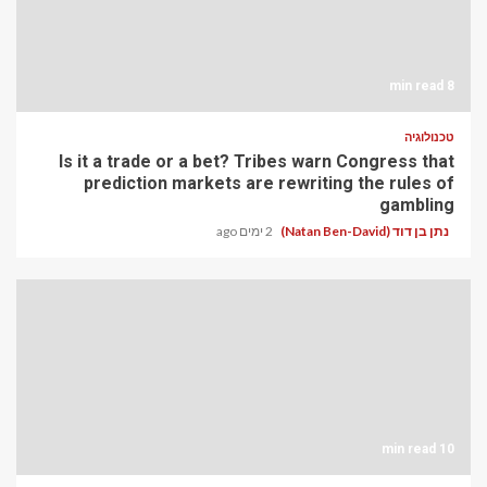
8 min read
טכנולוגיה
Is it a trade or a bet? Tribes warn Congress that
prediction markets are rewriting the rules of
gambling
נתן בן דוד (Natan Ben-David)
2 ימים ago
10 min read