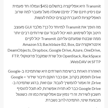
Transmit היא אפליקציה בתשלום ($45/עמלה חד פעמית
עם ניסיון חינם של 7 ימים) שעולה מעל ומעבר למה שרוב
האפליקציות להעברת קבצים יכולות לעשות.
מה הופך את Transmit למיוחד כל כך? מלבד GUI מעוצב
היטב וקל לשימוש, הוא יכול לעבוד עם שירותים רבים יותר
ממה שבטח שמעתם עליהם. Transmit יכול לקיים
אינטראקציה עם Amazon S3, Backblaze B2, Box,
DeamObjects, Dropbox, Google Drive, Azure, OneDrive,
OpenStack, RackSpace וכל שרת שמקבל פרוטוקולי FTP,
SFTP או WebDAV.
האזהרה האחת ברשימת השרתים היא שהתמיכה ב-Google
Drive תופסק בקרוב. אם כבר הוקם חיבור שידור > Google
Drive, זה אמור להמשיך לעבוד. עם זאת, ברגע שתמיכה ב-
Google Drive כבר לא תהיה אפשרות, לא תוכל להוסיף
חשבון לשירות. זה די נפוץ עם אפליקציות כמו זה: כשגוגל
מבצעת שינוי, התמיכה לרוב נשברת.