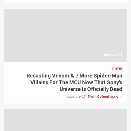
13 min read
חדשות
Recasting Venom & 7 More Spider-Man
Villains For The MCU Now That Sony's
Universe Is Officially Dead
יוני כהן (Yoni Cohen)
17 שעות ago