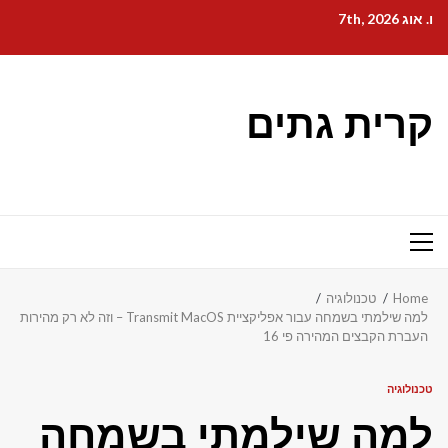
Ski
ו. אוג 7th, 2026
t
conten
קרית גתים
Primary
Menu
Home
טכנולוגיה
למה שילמתי בשמחה עבור אפליקציית Transmit MacOS – וזה לא רק מהירות
העברת הקבצים המהירה פי 16
טכנולוגיה
למה שילמתי בשמחה