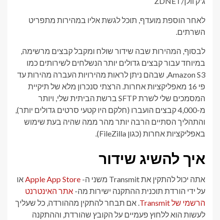
ג'ק וולן/ZDNET
לאחר הוספת מועדף, תוכל לגשת אליו במהירות מתפריט
השרתים.
לבסוף, המהירות שבה שידור שולח ומקבל קבצים מרשימה,
במיוחד עבור קבצים גדולים יותר הנשלחים לשירותים כמו
Amazon S3, שבהם ניתן לראות מהירויות העברה מהירות עד
פי 16 מאפליקציות אחרות. הרצתי סנכרון מלא של תיקיית
המסמכים שלי לשרת SFTP ברשת הביתית שלי, ויותר
מ-4,000 קבצים הועברו (חלקם היו קטעי סרטים גדולים יותר),
והתהליך הסתיים הרבה יותר מהר ממה שהיה בעת שימוש
באפליקציות אחרות (כגון FileZilla).
איך להשיג שידור
אתה יכול להתקין את Transmit משני ה-
Apple App Store
או
על ידי הורדת תוכנית ההתקנה ישירות מה-
אתר האינטרנט
הרשמי של Transmit
. אם תבחר להתקין מההורדה, כל שעליך
לעשות הוא ללחוץ פעמיים על הקובץ שהורדת, וההתקנה