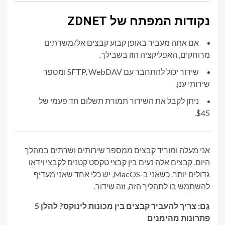
נקודות המפתח של ZDNET
אם אתה מעביר באופן קבוע קבצים אל/משרתים
מרוחקים, האפליקציה הזו בשבילך.
שידור יכול להתחבר עם SFTP, WebDAV ומספר
שירותי ענן.
ניתן לקבל את השידור תמורת תשלום חד פעמי של
$45.
אני מעלה ומוריד קבצים ממספר שירותים ושרתים במהלך
היום. קבצים אלה נעים בין קבצי טקסט קטנים לקבצי וידאו
גדולים יותר. כשאני ב-MacOS, יש כלי אחד שאני מעדיף
להשתמש בו לתהליך הזה, וזה שידור.
גַם:
צריך להעביר קבצים בין מכונות לינוקס? להלן 5
פתרונות מהימנים