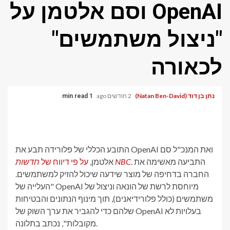
OpenAI וסם אלטמן על
"ניצול משתמשים"
לכאורה
נתן בן דוד (Natan Ben-David)
2 חודשים ago
1 min read
התובע הכללי של פלורידה תבע את OpenAI ואת המנכ"ל סם
. התביעה מאשימה את
חדשות NBC
אלטמן,
על פי דיווח של
החברה בדחיפה של מוצר שידעה שיכול להזיק למשתמשים.
"העלייה של OpenAI מיוחסת לרשת של הונאה וניצול של
משתמשים (כולל פלורידיאנים), תוך מינוף הנתונים והבטיחות
שלהם כדי להגביר את ערך השוק של OpenAI בעלויות לא
מקובלות", נכתב בתלונה.