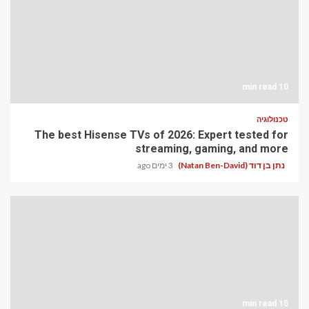
10 min read
טכנולוגיה
The best Hisense TVs of 2026: Expert tested for
streaming, gaming, and more
נתן בן דוד (Natan Ben-David)
3 ימים ago
15 min read