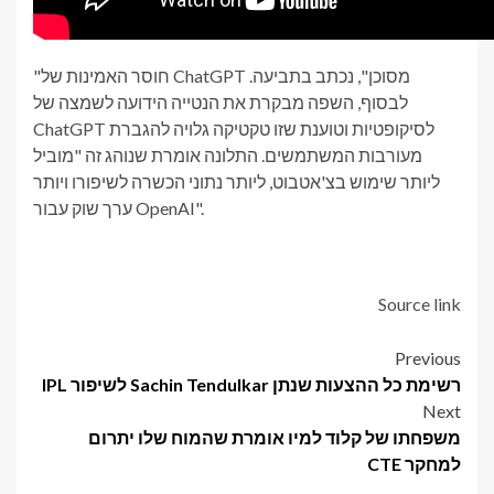
"חוסר האמינות של ChatGPT מסוכן", נכתב בתביעה.
לבסוף, השפה מבקרת את הנטייה הידועה לשמצה של
ChatGPT לסיקופטיות וטוענת שזו טקטיקה גלויה להגברת
מעורבות המשתמשים. התלונה אומרת שנוהג זה "מוביל
ליותר שימוש בצ'אטבוט, ליותר נתוני הכשרה לשיפורו ויותר
ערך שוק עבור OpenAI".
Source link
Post
Previous
רשימת כל ההצעות שנתן Sachin Tendulkar לשיפור IPL
navigation
Next
משפחתו של קלוד למיו אומרת שהמוח שלו יתרום
למחקר CTE