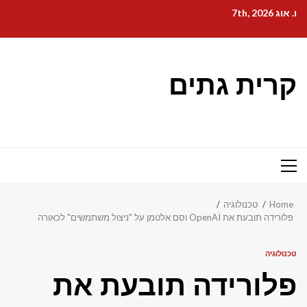
Ski
ו. אוג 7th, 2026
t
conten
קרית גתים
Primary
Menu
Home
טכנולוגיה
פלורידה תובעת את OpenAI וסם אלטמן על "ניצול משתמשים" לכאורה
טכנולוגיה
פלורידה תובעת את