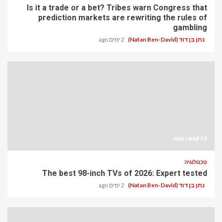
Is it a trade or a bet? Tribes warn Congress that
prediction markets are rewriting the rules of
gambling
נתן בן דוד (Natan Ben-David)
2 ימים ago
10 min read
טכנולוגיה
The best 98-inch TVs of 2026: Expert tested
נתן בן דוד (Natan Ben-David)
2 ימים ago