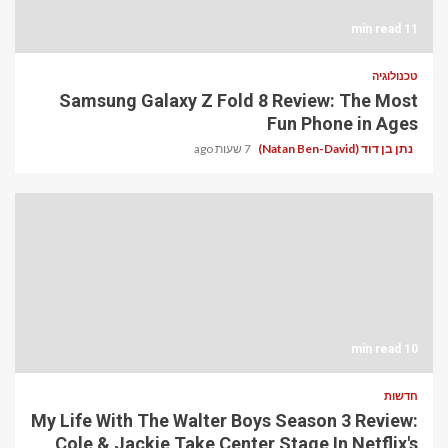
11 min read
טכנולוגיה
Samsung Galaxy Z Fold 8 Review: The Most
Fun Phone in Ages
נתן בן דוד (Natan Ben-David)
7 שעות ago
10 min read
חדשות
My Life With The Walter Boys Season 3 Review:
Cole & Jackie Take Center Stage In Netflix's