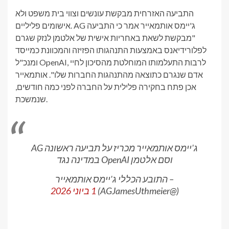
התביעה האזרחית מבקשת עונשים וצווי בית משפט ולא
אישומים פליליים. AG ג'יימס אותמאייר אמר כי התביעה
"מבקשת לשאת באחריות אישית של אלטמן לנזק שגרם
לפלורידיאנס באמצעות התנהגותו הפזיזה והמכוונת כמייסד
ומנכ"ל OpenAI, לרבות התעלמותו המוחלטת מהסיכון לחיי
אדם שנגרם כתוצאה מהתנהגות החברות שלו". אותמאייר
אכן פתח בחקירה פלילית על החברה לפני כמה חודשים,
שנמשכת.
AG ג'יימס אותמאייר מכריז על תביעה ראשונה
במדינה נגד OpenAI וסם אלטמן
– התובע הכללי ג'יימס אותמאייר
(@AGJamesUthmeier)
1 ביוני 2026