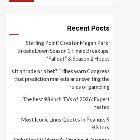
Recent Posts
‘Sterling Point’ Creator Megan Park
Breaks Down Season 1 Finale Breakups,
“Fallout” & Season 2 Hopes
Is it a trade or a bet? Tribes warn Congress
that prediction markets are rewriting the
rules of gambling
The best 98-inch TVs of 2026: Expert
tested
9 Most Iconic Linus Quotes In Peanuts
History
Only One Of Marvel's Original 6 Avenger