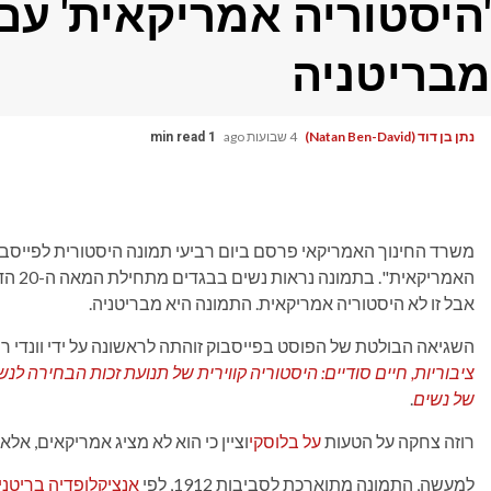
'היסטוריה אמריקאית' עם
מבריטניה
נתן בן דוד (Natan Ben-David)
4 שבועות ago
1 min read
משרד החינוך האמריקאי פרסם ביום רביעי תמונה היסטורית לפייסבוק
האמרי
אבל זו לא היסטוריה אמריקאית. התמונה היא מבריטניה.
השגיאה הבולטת של הפוסט בפייסבוק זוהתה לראשונה על ידי וונדי רו
ציבוריות, חיים סודיים: היסטוריה קווירית של תנועת זכות הבחירה לנש
של נשים
.
רוזה צחקה על הטעות
על בלוסקי
וציין כי הוא לא מציג אמריקאים, אלא
למעשה, התמונה מתוארכת לסביבות 1912, לפי
אנציקלופדיה בריטני