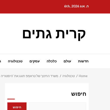
Ski
ה. אוג 6th, 2026
t
conten
קרית גתים
חדשות
עולם
כלכלה
עסקים
טכנולוגיה
ת
Home
טכנולוגיה
משרד החינוך של טראמפ חוגג את 'היסטוריה 
חיפוש
חיפוש