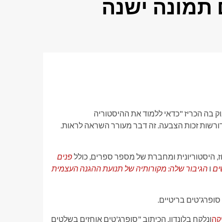
 תמונה ישנה
 בה הכריז "
כדאי ללמוד את ההיסטוריה
קאית". בתמונה נראות נשים בבגדים מתחילת המאה ה-20 הדורשות זכות הצבעה. זה דבר מעורר השראה לראות.
ז, היסטוריונית ומחברת של מספר ספרים, כולל
פנים
ים
ו
הגיבור שלה: מקורותיה של תנועת ההגנה העצמית
 סופרג'טים בריטיים.
קה
ונלקח בלונדון. הכיתוב "
סופרג'טים אוחזים בשלטים