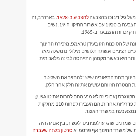
להצביע ב-1928
. בארה"ב, זה
היה סיפור מעט שונה, כאשר נשים לבנות בנות 21 ומעלה קיבלו את ההצבעה ב-1920 עם אשרור התיקון ה-19. נשים
כויות ההצבעה ב-1965.
ה של הסוכנות הזו בעידן טראמפ.
מזכירת החינוך
יים רציניים ועשתה תלושים מילוליים משלה מאז
אחת הדוגמאות הטובות ביותר היא כאשר מקמהן התייחסה לבינה מלאכותית
ינוך תחת התיאוריה שיש "להחזיר את השליטה
הם לא מסוגלים מבחינה טכנית לבטל לחלוטין את משרד החינוך ללא הקונגרס (אם כי זה לא מנע מהם להרוס את USAID),
והם פשוט פורצים אותו לחתיכות כדי לשלוח פונקציות שונות לסוכנויות פדרליות אחרות. הם העבירו לפחות 118 מחלקות
שנמצא כעת במשרד האוצר.
מרנים שהגיעו לפניו ניסו לעשות, בין אם זה היה
תית של משרד החינוך אף פרסמו א
סרטון בשנה שעברה