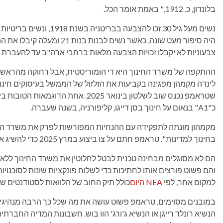
בלונדון, כ. 1912," באמת אומר הכל.
נשים מעל גיל 30 זכו להצבעה בבריטניה בשנת 1918, ונשים בריטיות מעל גיל 21 זכו בהצבעה
צבעוניות לא יקבלו זכויות הצבעה מלאות ברחבי ארה"ב עד להעברת חוק ז
ההתקפה של משרד החינוך היא די הומוריסטית, אבל רחוקה מהראשונ
לינדה מקמהן מפגינה בקביעות את הזלזול של הממשל בעיסוקים חינוכ
שטראמפ נכנס שוב לשלטון בינואר 2025. 
כ"A1" בנאום על חינוך בסן דייגו, קליפורניה, בשנה שעברה.
מקמהון מונתה לתפקידה עם ההנחיות המפורשות לפרק את משרד הח
בחינוך למדינות". טראמפ חתם על צו ביצוע במרץ 2025 כדי להשיג את המטרה הזו והם עושים את זה חלק אחר חלק.
למקום אחר, לפי
NEA היום
כולל תיק החוב של הלוואות לסטודנטים 
במובנים מסוימים, טראמפ פשוט עושה את מה שכל כך הרבה מנהיגים ש
הנשיא רונלד רייגן או הנשיא ג'ורג' הוו בוש. חשבונות המדיה החבר