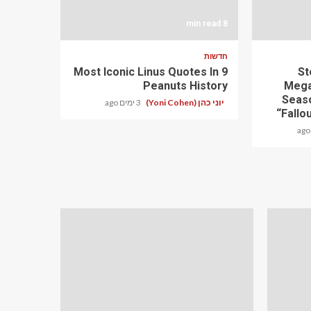
8 min read
חדשות
9 Most Iconic Linus Quotes In
‘S
Peanuts History
Mega
Seaso
יוני כהן (Yoni Cohen)
3 ימים ago
“Fallo