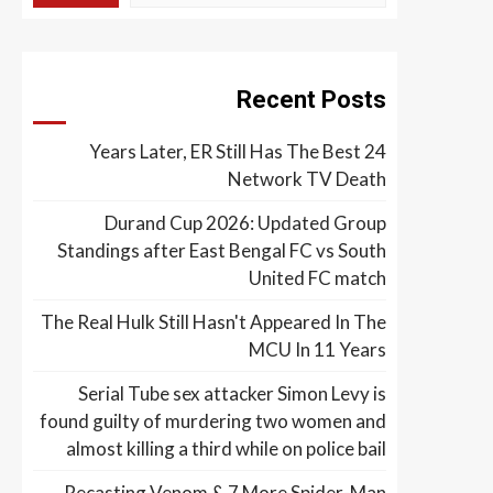
Recent Posts
24 Years Later, ER Still Has The Best
Network TV Death
Durand Cup 2026: Updated Group
Standings after East Bengal FC vs South
United FC match
The Real Hulk Still Hasn't Appeared In The
MCU In 11 Years
Serial Tube sex attacker Simon Levy is
found guilty of murdering two women and
almost killing a third while on police bail
Recasting Venom & 7 More Spider-Man