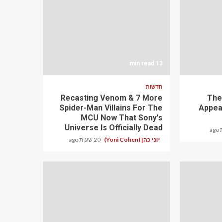
13 min read
חדשות
Recasting Venom & 7 More
The 
Spider-Man Villains For The
Appea
MCU Now That Sony's
Universe Is Officially Dead
יוני כהן (Yoni Cohen)
20 שעות ago