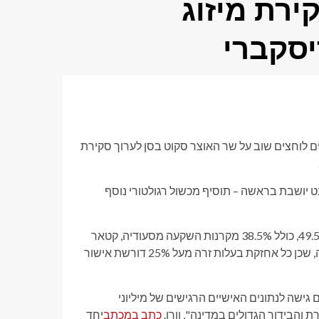
ירת מיזוג
יסקברי
 דמוקרטיים נוספים לוחצים שוב על שר האוצר סקוט בסן לערוך סקירת
 יושבת בראשה – תוסיף מכשול רגולטורי נוסף
פרמאונט חשפה כי סך הבעלות הזרה על החברה המשולבת תהיה 49.5%, כולל 38.5% מקרנות השקעה מסעודיה, קטאר
ואבו דאבי. פרמאונט הגישה עתירה ל-FCC לחתום על ההשקעה הזרה, שכן כל אחזקת בעלות זרה מעל 25% דורשת אישור
 גישה לנתונים האישיים הרגישים של מיליוני
הבידור הגדולים במדינה", וורן.
כתב במכתב
יחד