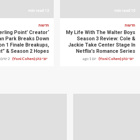
12 min read
10 min read
חדשות
חדשות
terling Point’ Creator
My Life With The Walter Boys
n Park Breaks Down
Season 3 Review: Cole &
n 1 Finale Breakups,
Jackie Take Center Stage In
ut” & Season 2 Hopes
Netflix's Romance Series
יוני כהן (Yoni Cohen)
יום 1 ago
יוני כהן (Yoni Cohen)
2 ימים ago