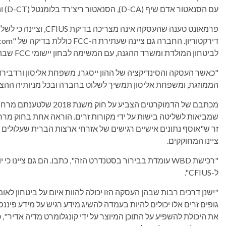
עם הסנאטור אדם שיף (D-CA), הסנאטור ריצ'רד בלומנטל (D-CT) והנציג סם ליקרדו (D-CA).
פרמאונט טענה שהעסקה אינה
לביטחון המולדת ומשרד ההגנה, עם המשימה לבחון יישומי FCC שבהם מעורבת בעלות זרה על תחנות שידור.
"כאשר העסקה והסינדיקציה של ההון ייסגרו, משפחת אליסון ורדבירד
הממוזגת, ומשפחת אליסון תמשיך לשלוט בחברה ובכל מניותיה ההצ
שמביאות לשליטה בישות על ידי מקורות זרים. הוראה אחת בחוק מ
זר ש"אוסף נתונים אישיים רגישים של אזרחי ארצות הברית שעלולים ל
ציינו המחוקקים.
ל-CFIUS".
"ישנן דרכים רבות שבהן העסקה הזו יכולה להוות איום על ביטחון לא
גופים זרים אלו יכולים להיות בעמדה להשיג מידע רגיש על מידע פיננ
את היכולת להשפיע על התוכן המיוצר על ידי קונגלומרט מדיה אדיר",