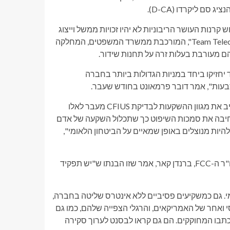
 מצריכה בדיקת CFIUS, וציינה כי לשלוש קרנות העושר הריבוניות לא יהיו זכויות ממשל וייצוג
דירקטוריון. החברה גם ציינה שעתירת ה-FCC כוללת בדיקה של "Team Telecom", המורכבת ממשרד המשפטים, המחלקה
 יחזיקו ביחד במניות הגדולות ביותר בחברה
בעות", אמר דובר פרמאונט בחודש שעבר.
מכתבם של הדמוקרטים הצביע על חוק משנת 2018 שלטענתם מרחיב את מגוון ההשקעות לבדיקת CFIUS מעבר לאלו
רחיבה את סמכות השיפוט כך שתכלול השקעה של אדם
היות מנוצלים באופן שמאיים על הביטחון הלאומי",
"רכישת WBD עומדת בבירור בסטנדרט הזה", כתבו. הם גם ציינו כי יו"ר ה-FCC, ברנדן קאר, אמר שזו הבנתו ש"יש תפקיד
ומי. גם כמשקיעים פסיביים ללא אינטרס שליטה בחברה,
סי ואחר של האמריקאים, והרגלי הצפייה שלהם, כמו גם
 כתבו המחוקקים. הם גם קראו לבסנט לערוך סקירה