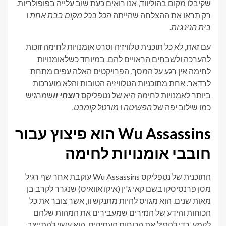
שקיבלו מקום בהוליווד, אנו רואים כעת שוב עלייה בפופולריות.
רק תראו את ההצלחה שהייתה
הכל בכל מקום בבת אחת
ו
בית הנינג'ות
.
עם זאת, לא כל תוכנית טלוויזיה וסרט אומנויות לחימה זוכות
להערכה ולשבחים הראויים להם. במיוחד כשלאומנויות
לחימה אין רגע על המסך, הפרויקטים האלה עפים מתחת
לרדאר. אחת מתוכניות הטלוויזיה הטובות והלא מוערכות
ביותר לאמנויות לחימה היא של נטפליקס
רוצחי וו
שמרגיש
כמו שילוב יפה של
הפשיטה
ו
מורטל קומבט.
Wu Assassins הוא פיצוץ עבור
חובבי אומנויות לחימה
התוכנית של נטפליקס Wu Assassins עוקבת אחר שף רגיל
מסן פרנסיסקו בשם קאי ג'ין (איקו אוואיס) שנגרר לקרב בן
מאות שנים. הוא מגויס להיות מתנקש וו, אשר צובר את כל
הכוחות והידע של הנזירים שמעבירים את המהות שלהם
לקמע. כדי להפיל את הכוחות העתיקים, הוא עשוי להתייצב