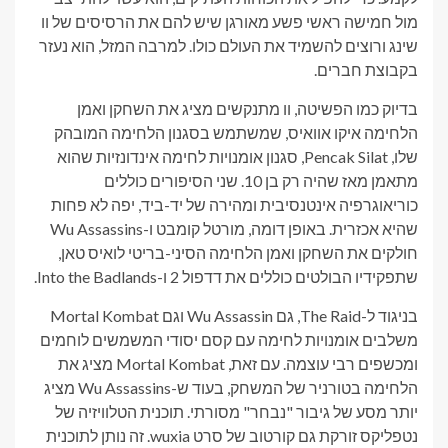
מול חמישה ראשי פשע מאורגן שיש להם את הרסיסים של וו
שינג ורוצים להשמיד את העולם כולו. למרבה המזל, הוא נעזר
בקבוצת חברים.
בדיוק כמו הפשיטה, וו מתנקשים מציג את השחקן ואמן
הלחימה איקו אוואיס, שמשתמש בסגנון הלחימה המובהק
שלו, Pencak Silat, סגנון אומנויות לחימה אינדונזיות שהוא
מתאמן מאז שהיה רק ​​בן 10. שני הסיפורים כוללים
כוריאוגרפיה אינטנסיבית ומהירה של יד-ביד, יפה לא פחות
שהיא אכזרית. באופן דומה, מורטל קומבט ו-Wu Assassins
חולקים את השחקן ואמן הלחימה הסיני-בריטי לואיס טאן,
שתפקידיו הבולטים כוללים את דדפול 2 ו-Into the Badlands.
בניגוד ל-The Raid, גם Wu Assassin וגם Mortal Kombat
משלבים אומנויות לחימה עם קסם יסודי המשמשים לוחמים
ומכשפים רבי עוצמה. עם זאת, Mortal Kombat מציג את
הלחימה בטורניר של המשחק, בעוד ש-Wu Assassins מציג
יותר מסע של גיבור "נבחר" מסורתי. תוכנית הטלוויזיה של
נטפליקס זורקת גם קורטוב של סרט wuxia. זה נותן לתוכנית