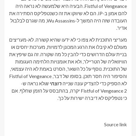
Fistful of Vengeance. הבעיה היא שלמעשה לא נראה היה
להם אמון ב-IP. הם לא שיווקו את זה כשנטפליקס הסתירה את
העובדה שזה היה המשך ל-Wu Assassins, מה שגרם לבלבול
אדיר.
מעריצי התוכנית לא צפו כי לא ידעו שהיא קשורה. לא-מעריצים
מעולם לא קיבלו את הרגע המכונן לדמויות, מערכות יחסים או
בניית עולם הדרושים כדי להבין כל מה שקורה. זה גם שיפץ את
הוויזואליה של הטריילר, ולא את אומנויות הלחימה העגומות
של התוכנית. נוסף על כל השאר, הסרט באמת לא היה עצמאי,
והסיפור היה חסר תוכן. בסופו של דבר, Fistful of Vengeance
לא הספיק כדי להצדיק עונה שנייה
רוצחי וו
ולא נראה ש-
Fistful of Vengeance 2 יקרה, בהתבסס על הזמן שחלף. אם
כי נטפליקס לא דיברה ישירות על כך.
Source link