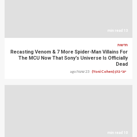
13 min read
חדשות
Recasting Venom & 7 More Spider-Man Villains For
The MCU Now That Sony's Universe Is Officially
Dead
יוני כהן (Yoni Cohen)
23 שעות ago
10 min read