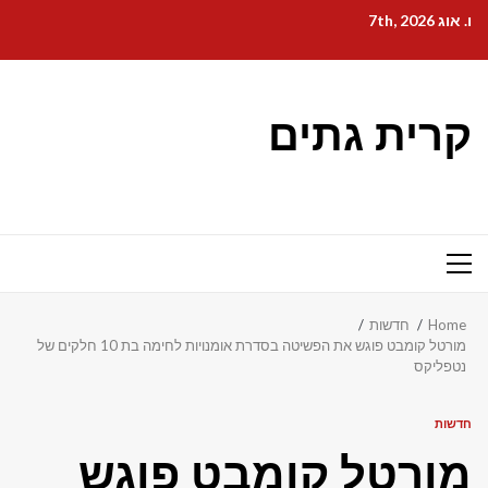
Ski
ו. אוג 7th, 2026
t
conten
קרית גתים
Primary
Menu
Home
חדשות
מורטל קומבט פוגש את הפשיטה בסדרת אומנויות לחימה בת 10 חלקים של
נטפליקס
חדשות
מורטל קומבט פוגש