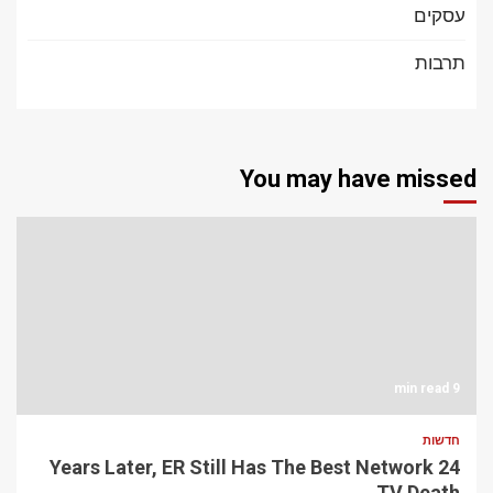
עסקים
תרבות
You may have missed
9 min read
חדשות
24 Years Later, ER Still Has The Best Network
TV Death