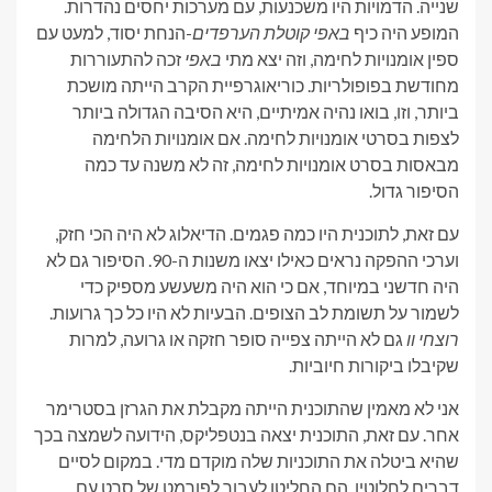
שנייה. הדמויות היו משכנעות, עם מערכות יחסים נהדרות.
המופע היה כיף
באפי קוטלת הערפדים
-הנחת יסוד, למעט עם
ספין אומנויות לחימה, וזה יצא מתי
באפי
זכה להתעוררות
מחודשת בפופולריות. כוריאוגרפיית הקרב הייתה מושכת
ביותר, וזו, בואו נהיה אמיתיים, היא הסיבה הגדולה ביותר
לצפות בסרטי אומנויות לחימה. אם אומנויות הלחימה
מבאסות בסרט אומנויות לחימה, זה לא משנה עד כמה
הסיפור גדול.
עם זאת, לתוכנית היו כמה פגמים. הדיאלוג לא היה הכי חזק,
וערכי ההפקה נראים כאילו יצאו משנות ה-90. הסיפור גם לא
היה חדשני במיוחד, אם כי הוא היה משעשע מספיק כדי
לשמור על תשומת לב הצופים. הבעיות לא היו כל כך גרועות.
רוצחי וו
גם לא הייתה צפייה סופר חזקה או גרועה, למרות
שקיבלו ביקורות חיוביות.
אני לא מאמין שהתוכנית הייתה מקבלת את הגרזן בסטרימר
אחר. עם זאת, התוכנית יצאה בנטפליקס, הידועה לשמצה בכך
שהיא ביטלה את התוכניות שלה מוקדם מדי. במקום לסיים
דברים לחלוטין, הם החליטו לעבור לפורמט של סרט עם