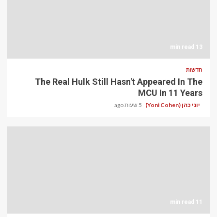
13 min read
חדשות
The Real Hulk Still Hasn't Appeared In The
MCU In 11 Years
יוני כהן (Yoni Cohen)
5 שעות ago
11 min read