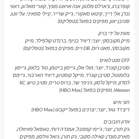
קופרברג, צ'ארלס מלטון, אנה אויאנג מונץ', קארי מאליגן, ראווי
ננדן, אלי רייך, קיטאו סאקורי, ג'ייק שרייר, קיילי ספאיני, עלי וונג,
סטיבן יאון, מפיקים בפועל (נטפליקס)
מוות על ידי ברק
מייק מקובסקי, יוצר; דיוויד בניוף, ברנדט קולפילד, מייק
מקובסקי, מאט רוס, DB וייס, מפיקים בפועל (נטפליקס)
DTF סנט לואיס
סטיבן קונרד, יוצר; מולי אלן, ג'ייסון בייטמן, טוד בלאק, ג'ייסון
בלומנטל, סטיבן קונרד, מייקל קוסטיגן, דיוויד הארבור, ג'יימס
לסדון, מייקל נלסון, ג'ניפר שר, ברוס טריס, סטיב טיש, KC
Wenson, מפיקים בפועל (HBO Max)
חצי איש
ריצ'רד גאד, יוצר; יצרנים בפועל ייקבעו (HBO Max)
אדון הזבובים
ג'ק תורן, יוצר; ג'יימי קמפבל, אמנדה דותי, נאופאל פאיזולה,
מארק מונדן, קאילה סקובי, ג'ק תורן, ג'ואל ווילסון, מפיקים