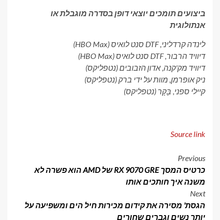
ביצועים תומכים יוצאי דופן בסדרה מוגבלת או
אנתולוגית
לינדה קרדליני,
DTF סנט לואיס
(HBO Max)
דיוויד הרבור,
DTF סנט לואיס
(HBO Max)
דיוויד מק'קנה,
אדון הזבובים
(נטפליקס)
ניק אופרמן,
מוות על ידי ברק
(נטפליקס)
קיילי ספני,
בָּקָר
(נטפליקס)
Source link
Post
Previous
כרטיס המסך RX 9070 GRE של AMD הוא פשרה לא
navigation
משנה איך חותכים אותו
Next
הגסת' מסירה את קידום מכירות חיל הים ומשפיעה על
יותר נשים וגברים שחורים