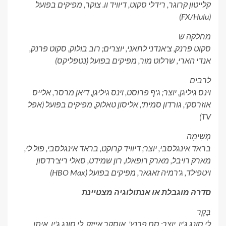
קלייטון קרוגר, רידלי סקוט, דיוויד וו. צוקר, מפיקים בפועל
(FX/Hulu)
מחלקה ש
סקוט פרנק, צ'אנדני לחאני, יוצרים; רוב בולוק, סקוט פרנק,
אנדי הארי, שרלוט מור, מפיקים בפועל (נטפליקס)
לרבים
וינס גיליגן, יוצר; ג'ף פרוסט, וינס גיליגן, דיאן מרסר, אלייס
אוזרסקי, גורדון סמית', אליסון טאלוק, מפיקים בפועל (אפל
TV)
מְשִׁימָה
בראד אינגלסבי, יוצר; דיוויד קרוקט, בראד אינגלסבי, פול לי,
מארק רויבל, מארק רופאלו, רון שמידט, סאלי ריצ'רדסון
ויטפילד, ג'רמיה זאגאר, מפיקים בפועל (HBO Max)
סדרה מוגבלת או אנתולוגיה מצטיינת
בָּקָר
לי סונג ג'ין, יוצר; סם פרנץ', אוסקר אייזק, לי סונג ג'ין, איתן