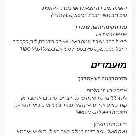
הופעה מובילה יוצאת דופן בסדרה קומית
טים רובינסון,
חברת הכיסא
(HBO Max)
סדרת קומדיה פורצת דרך
אני אוהב את LA
רייצ'ל סנוט, יוצרת; אמה בארי, אאידה רודג'רס, לורן סקפריה,
רייצ'ל סנוט, מקס סילבסטרי, מפיקים בפועל (HBO Max)
מועמדים
סדרת דרמה פורצת דרך
אביר שבע הממלכות
ג'ורג' RR מרטין, אירה פרקר, יוצרים; שרה בראדשו, ריאן
קונדל, וינס ג'רדיס, אוון האריס, ג'ורג' RR מרטין, אירה פרקר,
מפיקים בפועל (HBO Max)
חייזר: כדור הארץ
נועה האולי, יוצר; דיינה גונזלס, נואה האולי, ג'וזף אי. איברטי,