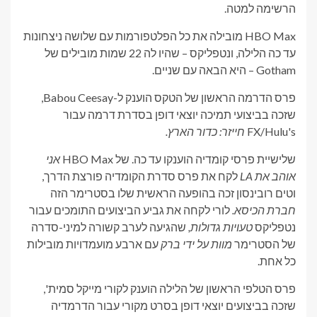
הרשימה למטה.
HBO Max מובילה את כל הפלטפורמות עם שלושה ניצחונות
עד כה הלילה, ונטפליקס – שהיו לה 22 שמות מובילים של
Gotham – היא הבאה עם שניים.
פרס הדרמה הראשון של הטקס הוענק ל-Babou Ceesay,
שזכה בביצועי תמיכה יוצאי דופן בסדרת דרמה עבור
FX/Hulu's
חייזר: כדור הארץ.
שלישיית פרסי קומדיה הוענקו עד כה. של HBO Max
אני
אוהב את LA
לקח את פרס סדרת הקומדיה פורצת הדרך,
וטים רובינסון זכה בהופעה הראשית שלו בסטרימר הזה
חברת הכיסא.
לורי לקחה את גביע הביצועים התומכים עבור
נטפליקס
טעויות גדולות,
שהגיעה לערב קשורה למיני-סדרה
של הסטרימר
מוות על ידי ברק
עם ארבע מועמדויות מובילות
כל אחת.
פרס הטלפי הראשון של הלילה הוענק לקורי מייקל סמית',
שזכה בביצועים יוצאי דופן בסרט מקורי עבור הדרמדיה