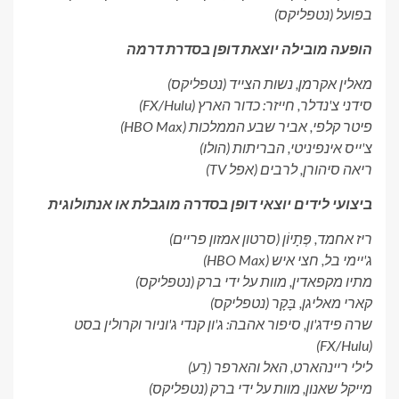
בפועל (נטפליקס)
הופעה מובילה יוצאת דופן בסדרת דרמה
מאלין אקרמן,
נשות הצייד
(נטפליקס)
סידני צ'נדלר,
חייזר: כדור הארץ
(FX/Hulu)
פיטר קלפי,
אביר שבע הממלכות
(HBO Max)
צ'ייס אינפיניטי,
הבריתות
(הולו)
ריאה סיהורן,
לרבים
(אפל TV)
ביצועי לידים יוצאי דופן בסדרה מוגבלת או אנתולוגית
ריז אחמד,
פְּתָיוֹן
(סרטון אמזון פריים)
ג'יימי בל,
חצי איש
(HBO Max)
מתיו מקפאדין,
מוות על ידי ברק
(נטפליקס)
קארי מאליגן,
בָּקָר
(נטפליקס)
שרה פידג'ון,
סיפור אהבה: ג'ון קנדי ​​ג'וניור וקרולין בסט
(FX/Hulu)
לילי ריינהארט,
האל והארפר
(רַע)
מייקל שאנון,
מוות על ידי ברק
(נטפליקס)