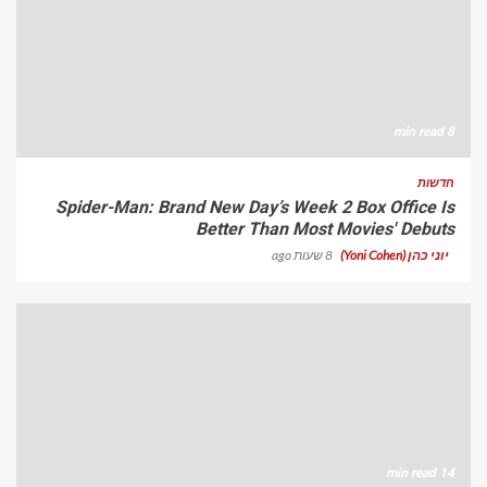
8 min read
חדשות
Spider-Man: Brand New Day’s Week 2 Box Office Is
Better Than Most Movies' Debuts
יוני כהן (Yoni Cohen)
8 שעות ago
14 min read