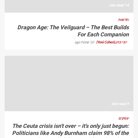
14 min read
חדשות
Dragon Age: The Veilguard – The Best Builds
For Each Companion
יוני כהן (Yoni Cohen)
10 שעות ago
9 min read
עסקים
The Ceuta crisis isn't over – it's only just begun:
Politicians like Andy Burnham claim 98% of the