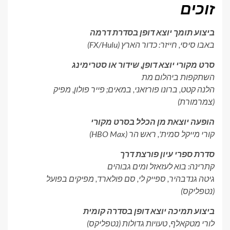
זוכים
ביצוע תומך יוצא דופן בסדרת דרמה
באבו סיסי,
חייזר: כדור הארץ
(FX/Hulu)
סרט מקורי יוצא דופן, שידור או סטרימינג
השתקפות ביהלום מת
הלנה קטט, ברונו פורזאני, במאים; פייר פולון, מפיק
(צמרמורת)
הופעה יוצאת מן הכלל בסרט מקורי
קורי מייקל סמית',
ראש הר
(HBO Max)
סדרת ספרי עיון פורצת דרך
קתרינה: בוא לעזאזל ומים גבוהים
גיטה גנדבהיר, ספייק לי, סם פולארד, מפיקים בפועל
(נטפליקס)
ביצוע תמיכה יוצא דופן בסדרה קומית
לורי מטקאלף,
טעויות גדולות
(נטפליקס)