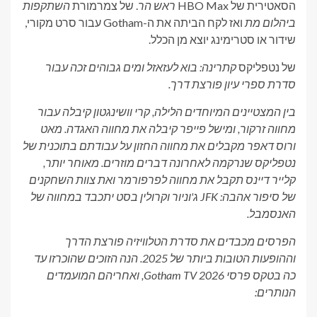
הסאטירית של HBO Max
ראש הר
. של צמרמורת
השתקפות
ביהלום מת
ואז לקח הביתה את ה-Gotham עבור סרט מקורי,
שידור או סטרימינג יוצא מן הכלל.
של נטפליקס
קתרינה: בוא לעזאזל ומים גבוהים
זכה עבור
סדרת ספרי עיון פורצת דרך.
בין המצטיינים המיוחדים הלילה, קרי וושינגטון קיבלה עבור
מחווה זרקור, ומישל פייפר קיבלה את מחווה האגדה. מאט
ורוס דאפר מקבלים את מחווה החזון על עבודתם בתוכנית של
נטפליקס שנרקמה לאחרונה
דברים מוזרים
. מאוחר יותר,
קלייר דיינס תקבל את מחווה לפרפורמר ואת צוות השחקנים
של
סיפור אהבה: JFK ג'וניור וקרולין בסט
יתכבד במחווה של
האנסמבל.
הפרסים מכבדים את סדרת הטלוויזיה פורצת הדרך
וההופעות הטובות ביותר של 2025. הנה הזוכים שהוכרזו עד
כה בטקס פרסי Gotham TV 2026, ואחריהם המועמדים
הנותרים: