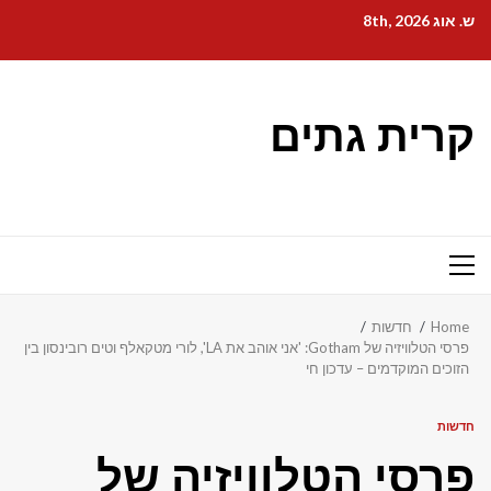
Ski
ש. אוג 8th, 2026
t
conten
קרית גתים
Primary
Menu
Home
חדשות
פרסי הטלוויזיה של Gotham: 'אני אוהב את LA', לורי מטקאלף וטים רובינסון בין
הזוכים המוקדמים – עדכון חי
חדשות
פרסי הטלוויזיה של