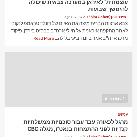
עוצמתית" לאיראן במערכה צבאית שיכולה
להימשך שבועות
שירה כהן (Shira Cohen)
2 שבועות ago
צבא ארצות הברית מיצה את האיום של דונלד טראמפ לנקום
לאחר מתקפה איראנית על חיילי ארה"ב בבסיס בירדן. פיקוד
מרכז ארה"ב אמר ביום רביעי בלילה...
Read More
1 min read
עסקים
מרגל לכאורה עבד עבור סוכנויות ממשלתיות
קנדיות לפני ההתמחות בנאט"ו, מגלה CBC
שירה כהן (Shira Cohen)
2 שבועות ago