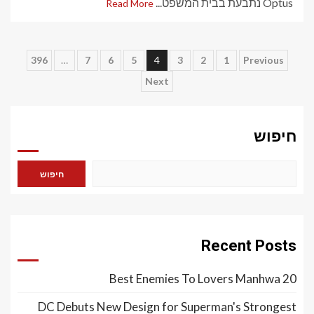
Optus נתבעת בבית המשפט...
Read More
Posts
396
…
7
6
5
4
3
2
1
Previous
Next
pagination
חיפוש
חיפוש
Recent Posts
20 Best Enemies To Lovers Manhwa
DC Debuts New Design for Superman's Strongest