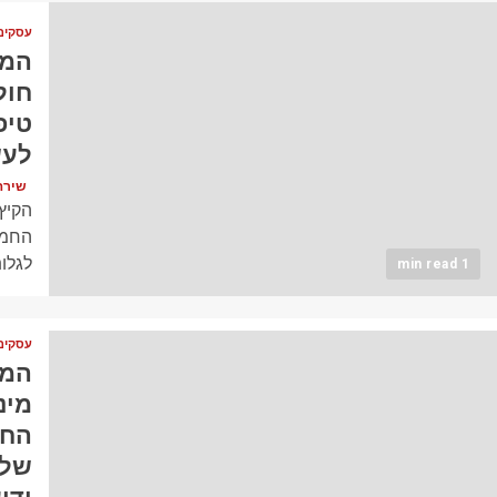
עסקים
המנ
חול
טיפ
לעש
שירה כהן (
הקיץ 
החמי
לגלות
1 min read
עסקים
המו
החב
של 