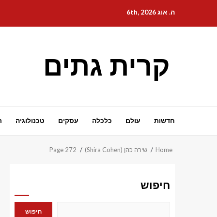
Ski
ה. אוג 6th, 2026
t
conten
קרית גתים
חדשות
עולם
כלכלה
עסקים
טכנולוגיה
ת
Home
שירה כהן (Shira Cohen)
Page 272
חיפוש
חיפוש