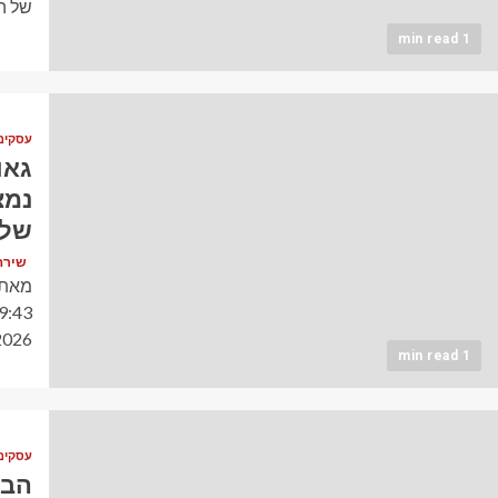
של ה
1 min read
עסקים
גאו
שלפ
שירה כהן (
2026 מושל קליפורניה, גאווין ניוסום,
1 min read
עסקים
הבע