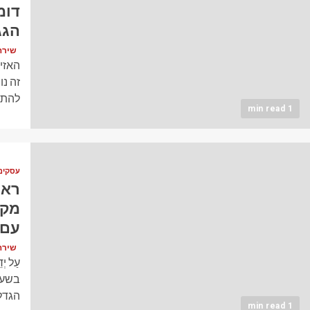
דומ
הגג 
שירה כהן (
זה נו
להתרח
1 min read
עסקים
ראש
מקו
עם 
שירה כהן (
הגדל
1 min read