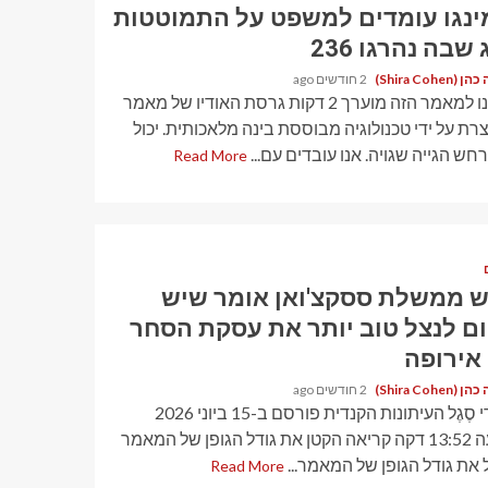
ינגו עומדים למשפט על התמוטטות
שבה נהרגו 236
Shira Cohen)
2 חודשים ago
האזינו למאמר הזה מוערך 2 דקות גרסת האודיו של מאמר
צרת על ידי טכנולוגיה מבוססת בינה מלאכותית. יכול
ש הגייה שגויה. אנו עובדים עם...
Read More
 ממשלת ססקצ'ואן אומר שיש
ם לנצל טוב יותר את עסקת הסחר
אירופה
Shira Cohen)
2 חודשים ago
עַל יְדֵי סֶגֶל העיתונות הקנדית פורסם ב-15 ביוני 2026
בשעה 13:52 דקה קריאה הקטן את גודל הגופן של המאמר
 את גודל הגופן של המאמר...
Read More