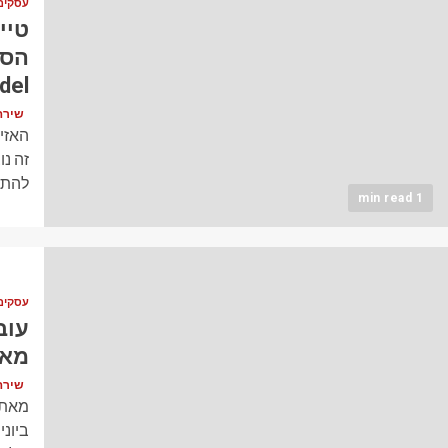
עסקים
טיי
p Model
שירה כהן (
זה נו
להתרח
1 min read
עסקים
מאז 
שירה כהן (