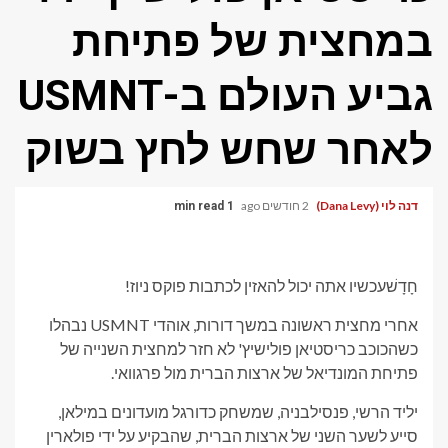
במחצית של פתיחת
גביע העולם ב-USMNT
לאחר שחש לחץ בשוק
דנה לוי (Dana Levy)
2 חודשים ago
1 min read
חָדָשׁ
עכשיו אתה יכול להאזין לכתבות פוקס ניוז!
אחרי מחצית ראשונה במשך דורות, אוהדי USMNT נבהלו
כשהכוכב כריסטיאן פולישיץ' לא חזר למחצית השנייה של
פתיחת המונדיאל של ארצות הברית מול פרגוואי.
יליד הרשי, פנסילבניה, שמשחק כדורגל מועדונים במילאן,
סייע לשער השני של ארצות הברית, שהבקיע על ידי פולארין