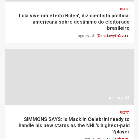
תרבות
'Lula vive um efeito Biden', diz cientista política
americana sobre desânimo do eleitorado
brasileiro
דנה לוי (Dana Levy)
3 ימים ago
11 min read
תרבות
SIMMONS SAYS: Is Macklin Celebrini ready to
handle his new status as the NHL’s highest-paid
player?