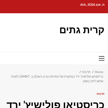
Ski
ה. אוג 6th, 2026
t
conten
קרית גתים
Primary
Menu
Home
תרבות
כריסטיאן פולישיץ' ירד במחצית של פתיחת גביע העולם ב-USMNT לאחר
שחש לחץ בשוק
תרבות
כריסטיאן פולישיץ' ירד