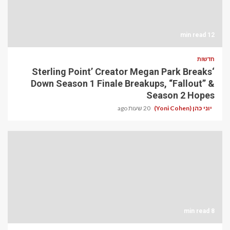
12 min read
חדשות
‘Sterling Point’ Creator Megan Park Breaks
Down Season 1 Finale Breakups, “Fallout” &
Season 2 Hopes
יוני כהן (Yoni Cohen)
20 שעות ago
8 min read