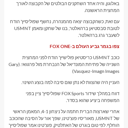
באלוגון, והיה אחד השחקנים הבולטים של הקבוצה לאורך
המחצית הראשונה.
עם זאת, כשהקבוצה יצאה מהמנהרה, נחשף שפוליסיץ' הודח
לטובת סבסטיאן ברהאלטר, בנו של שחקן ומאמן USMNT
לשעבר גרג ברהאלטר.
צפו בגמר גביע העולם ב-FOX ONE
כוכב USMNT כריסטיאן פולישיץ' הודח לפני המחצית
השנייה של פתיחת המונדיאל של הנבחרת מול פרגוואי.
(Gary
Vasquez-Imagn Images)
העניין היה שהצוות לא נתן שום סיבה למה בוצע השינוי.
דווח במהלך שידור FOX Sports שפוליסיץ' ציין בפני
המשפחה ביציע שהוא בסדר.
אחרי שארצות הברית חתמה על ניצחון 4-1, המאמן הראשי
של USMNT, מאוריסיו פוצ'טינו, שפך אור על הסיבה שהכוכב
הוחלף. לפי טום בוגרט של האתלטיק, פוצ'טינו אמר שפוליסיץ'