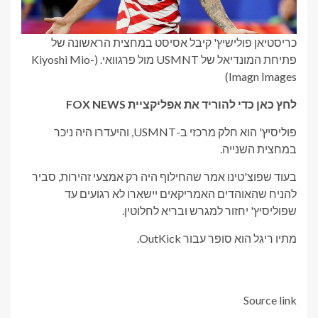
כריסטיאן פולישיץ' קיבל אסיסט במחצית הראשונה של
פתיחת המונדיאל של USMNT מול פרגוואי.
(Kiyoshi Mio-
Imagn Images)
לחץ כאן כדי להוריד את אפליקציית FOX NEWS
פוליסיץ' הוא חלק מרכזי ב-USMNT, והיעדרו היה ניכר
במחצית השנייה.
בעוד שפוצ'טינו אמר שהחילוף היה רק ​​אמצעי זהירות, סביר
להניח שהאוהדים האמריקאים יישארו לא רגועים עד
שפוליסיץ' יחזור למגרש ובריא לחלוטין.
מתיו ריגל הוא סופר עבור OutKick.
Source link