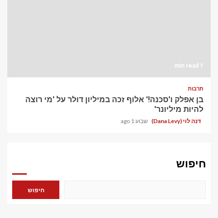
1 min read
תרבות
בן אפלק ו'סכנה!' אלוף זכה במיליון דולר על 'מי רוצה
להיות מיליונר'
דנה לוי (Dana Levy)
שבוע 1 ago
חיפוש
חיפוש