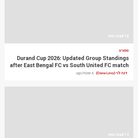
10 min read
ספורט
Durand Cup 2026: Updated Group Standings
after East Bengal FC vs South United FC match
דנה לוי (Dana Levy)
6 שעות ago
13 min read