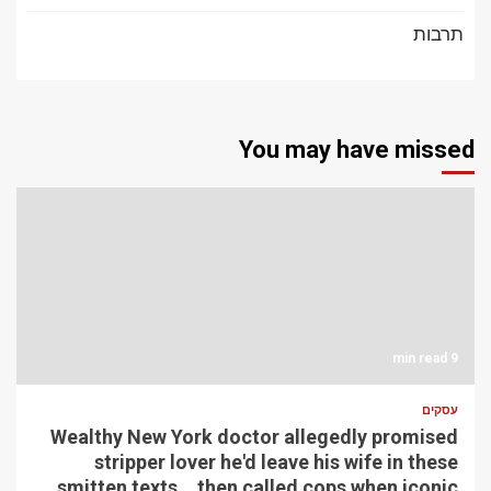
תרבות
You may have missed
9 min read
עסקים
Wealthy New York doctor allegedly promised
stripper lover he'd leave his wife in these
smitten texts… then called cops when iconic