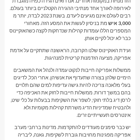
הזדמנויות במקומות אחרים. אנו רואים הגירה כפויה מוגברת
לאירופה לאורך אחד מנתיבי ההגירה הקטלניים ביותר בעולם.
רבים לעולם אינם מגיעים ליעדם. בשנת 2023 לבדה, יותר מ
3,000 איש
מת בניסיון לעשות את המסע הזה. מאחורי
המספרים הללו עומדות קהילות שנדחקות לקצה כשהאוקיינוס
​​כבר לא יכול לקיים אותן.
ועידת האוקיינוס ​​שלנו הקרובה, הראשונה שתתקיים על אדמת
אפריקה, מציעה הזדמנות קריטית למנהיגות.
ממשלות אפריקה חייבות לנקוט עמדה ולנהל את המשאבים
הימיים שלהן בצורה שתעדוף את אנשיהן. אחרי הכל, לדיגים
בעלי מלאכה צריכה להיות גישה עדיפות למים שהם תלויים
בהם במשך דורות. ממשלות חייבות לחזק את האכיפה כדי
לרסן דיג בלתי חוקי, לשפר את השקיפות בבעלות על כלי שיט,
ולהבטיח שמדיניות הדיג משרתת קהילות מקומיות ולא
אינטרסים תעשייתיים זרים.
יש כבר סימנים מעודדים להתקדמות. מדינות ברחבי מערב
אפריקה מפגינות מחויבות גוברת לשקיפות. גאנה, ליבריה