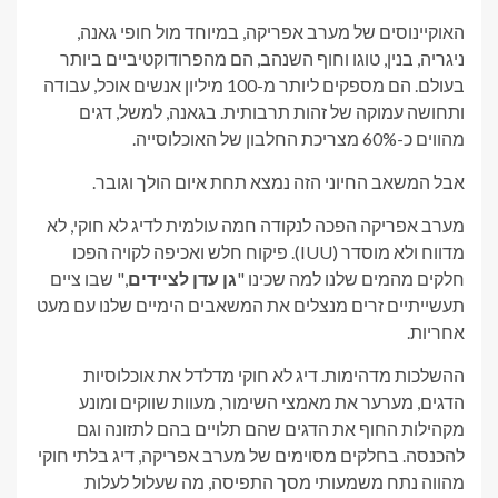
האוקיינוסים של מערב אפריקה, במיוחד מול חופי גאנה,
ניגריה, בנין, טוגו וחוף השנהב, הם מהפרודוקטיביים ביותר
בעולם. הם מספקים ליותר מ-100 מיליון אנשים אוכל, עבודה
ותחושה עמוקה של זהות תרבותית. בגאנה, למשל, דגים
מהווים כ-60% מצריכת החלבון של האוכלוסייה.
אבל המשאב החיוני הזה נמצא תחת איום הולך וגובר.
מערב אפריקה הפכה לנקודה חמה עולמית לדיג לא חוקי, לא
מדווח ולא מוסדר (IUU). פיקוח חלש ואכיפה לקויה הפכו
חלקים מהמים שלנו למה שכינו "
גן עדן לציידים
," שבו ציים
תעשייתיים זרים מנצלים את המשאבים הימיים שלנו עם מעט
אחריות.
ההשלכות מדהימות. דיג לא חוקי מדלדל את אוכלוסיות
הדגים, מערער את מאמצי השימור, מעוות שווקים ומונע
מקהילות החוף את הדגים שהם תלויים בהם לתזונה וגם
להכנסה. בחלקים מסוימים של מערב אפריקה, דיג בלתי חוקי
מהווה נתח משמעותי מסך התפיסה, מה שעלול לעלות