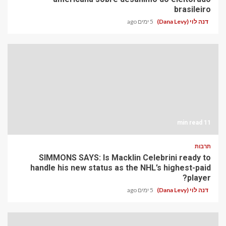
brasileiro
דנה לוי (Dana Levy)
5 ימים ago
11 min read
תרבות
SIMMONS SAYS: Is Macklin Celebrini ready to
handle his new status as the NHL’s highest-paid
player?
דנה לוי (Dana Levy)
5 ימים ago