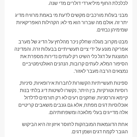
לכלכלת החוף מיליארדי דולרים מדי שנה.
מבני בעלות מורכבים מקשים לדעת מי באמת מרוויח מדיג
יתר זה. אולם מה שברור הוא מי לא: הקהילות האפריקאיות
שמימיהן נבזזים.
מבט מקרוב מגלה שחלק ניכר מהלחץ על הדיג של מערב
אפריקה מונע על ידי ציים תעשייתיים בבעלות זרה. והמדינה
המוצגת על דגל כלי השיט רק לעתים נדירות מספרת את
הסיפור המלא. לעתים קרובות, הנהנים האולטימטיביים
נמצאים הרבה מעבר לאזור.
ספינות תעשייתיות הקשורות לחברות אירופאיות, סיניות,
רוסיות וטורקיות, בין היתר, נקשרו לשיטות דיג בלתי בנות
קיימא והרסניות. שחקנים רעים לא רק תורמים לדלדול
אוכלוסיות דגים מפתח, אלא גם גונבים משאבים קריטיים
אלה מדייגים בעלי מלאכה ומשפחותיהם.
אחת הדוגמאות המובהקות לחוסר איזון זה היא הביקוש
הגובר לקמח דגים ושמן דגים.