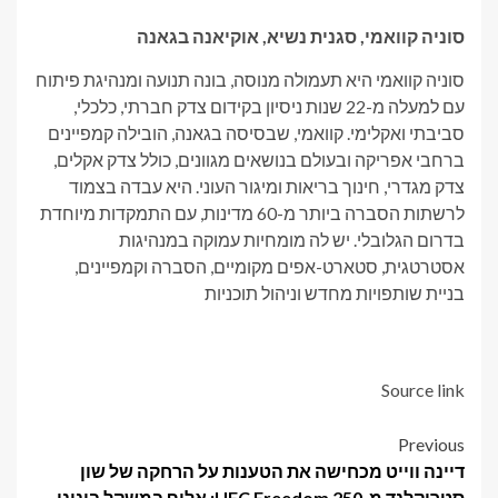
סוניה קוואמי, סגנית נשיא, אוקיאנה בגאנה
סוניה קוואמי היא תעמולה מנוסה, בונה תנועה ומנהיגת פיתוח
עם למעלה מ-22 שנות ניסיון בקידום צדק חברתי, כלכלי,
סביבתי ואקלימי. קוואמי, שבסיסה בגאנה, הובילה קמפיינים
ברחבי אפריקה ובעולם בנושאים מגוונים, כולל צדק אקלים,
צדק מגדרי, חינוך בריאות ומיגור העוני. היא עבדה בצמוד
לרשתות הסברה ביותר מ-60 מדינות, עם התמקדות מיוחדת
בדרום הגלובלי. יש לה מומחיות עמוקה במנהיגות
אסטרטגית, סטארט-אפים מקומיים, הסברה וקמפיינים,
בניית שותפויות מחדש וניהול תוכניות
Source link
Post
Previous
דיינה ווייט מכחישה את הטענות על הרחקה של שון
navigation
סטריקלנד מ-UFC Freedom 250; אלוף במשקל בינוני