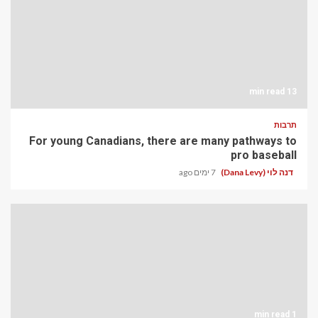
13 min read
תרבות
For young Canadians, there are many pathways to
pro baseball
דנה לוי (Dana Levy)
7 ימים ago
1 min read